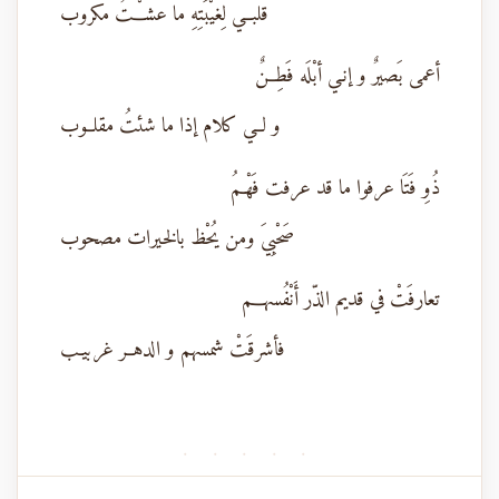
قلبــي لِغيْبَتِهِ ما عشـْــتُ مكروب
أعمى بَصيرٌ و إنـي أبْلَه فَطِــنٌ
و لــي كلام إذا ما شئتُ مقلــوب
ذُوِ فَتَا عرفوا ما قد عرفت فَهْـمُ
صَحْبِيَ ومن يُحْظ بالخيرات مصحوب
تعارفَتْ في قديم الذّر أَنْفُسهـــم
فأشرقَتْ شمسهم و الدهــر غربيـب
· · · · ·