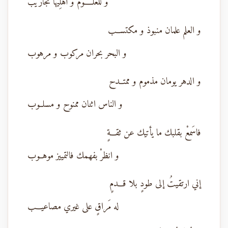
و للعلـــــوم و أْهلِيها تجاريب
و العلم علمان منبوذ و مكتســب
و البحر بحران مركوب و مرهوب
و الدهر يومان مذموم و ممتــدح
و الناس اثنان ممنوح و مسلــوب
فاسَمعْ بقلبك ما يأتيك عن ثقـــةٍ
و انظرْ بفهمك فالتمييز موهــوب
إني ارتقيتُ إلى طودٍ بلا قـــدمٍ
له مَراقٍ على غيري مصاعيـــب