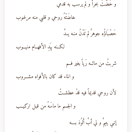
و خُضْتُ بحراً و لم يرسب به قدمي
خاضَتْهُ روحي و قلبي منه مرغـوب
حَصْبَاؤُه جوهرٌ لم تَدْنُ منـه يــدٌ
لكــنه بِيَدِ الأفهــام منهـــوب
شربتُ من مائــه رَياً بغير فــم
و الماء قد كان بالأفواه مشـــروب
لأن روحي قديماً فيه قدْ عطشــتْ
و الجسم ما ماسَهُ من قبل تركيــب
إنـي يتيمٌ و لي أبٌ أَلوُذ بــــه