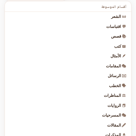
أقسام الموسوعة
📜
الشعر
💬
اقتباسات
📚
قصص
📖
كتب
🪶
الأمثال
🎭
المقامات
✉️
الرسائل
🗣️
الخطب
⚖️
المناظرات
📕
الروايات
🎭
المسرحيات
🖋️
المقالات
📓
المذكرات