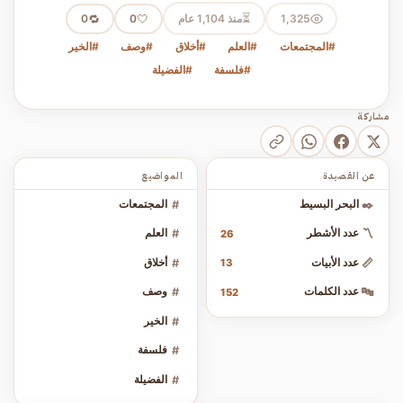
⏳
1,325
منذ 1,104 عام
🤍
🔁
0
0
#المجتمعات
#العلم
#أخلاق
#وصف
#الخير
#فلسفة
#الفضيلة
مشاركة
عن القصيدة
المواضيع
✒️
البحر البسيط
#
المجتمعات
〽️
عدد الأشطر
#
العلم
26
📏
عدد الأبيات
#
أخلاق
13
🔤
عدد الكلمات
#
وصف
152
#
الخير
#
فلسفة
#
الفضيلة