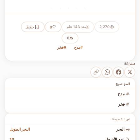
· · · · ·
⏳
2,270
منذ 143 عام
🤍
حفظ
0
🔁
0
#مدح
#فخر
مشاركة
المواضيع
#
مدح
#
فخر
عن القصيدة
البحر الطويل
✒️
البحر
10
〽️
عدد الأشطر