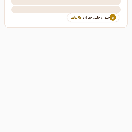
جبران خليل جبران
ج
📚 مؤلف