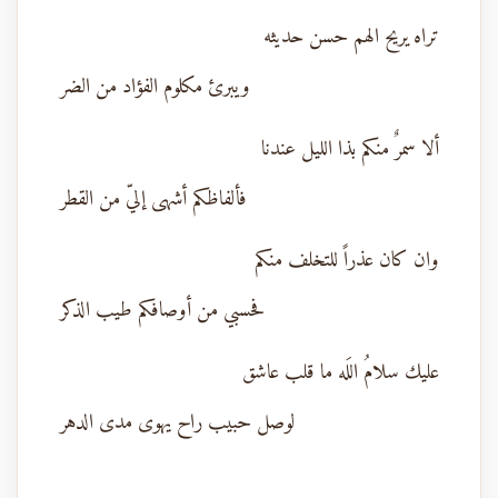
تراه يريح الهم حسن حديثه
ويبرئ مكلوم الفؤاد من الضر
ألا سمرٌ منكم بذا الليل عندنا
فألفاظكم أشهى إليّ من القطر
وان كان عذراً للتخلف منكم
فحسبي من أوصافكم طيب الذكر
عليك سلامُ اللَه ما قلب عاشق
لوصل حبيب راح يهوى مدى الدهر