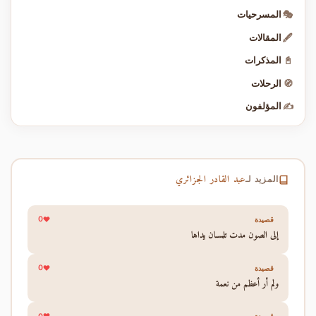
🎭
المسرحيات
🖋️
المقالات
📓
المذكرات
🧭
الرحلات
✍️
المؤلفون
عبد القادر الجزائري
المزيد لـ
0
قصيدة
إلى الصون مدت تلمسان يداها
0
قصيدة
ولم أر أعظم من نعمة