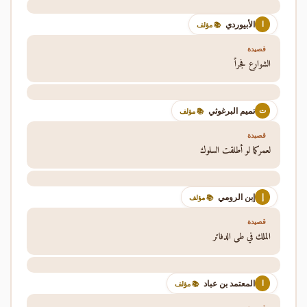
الأبيوردي
ا
📚 مؤلف
قصيدة
الشوارع فجراً
تميم البرغوثي
ت
📚 مؤلف
قصيدة
لعمركما لو أطلقت السلوك
إبن الرومي
إ
📚 مؤلف
قصيدة
الملك في طي الدفاتر
المعتمد بن عباد
ا
📚 مؤلف