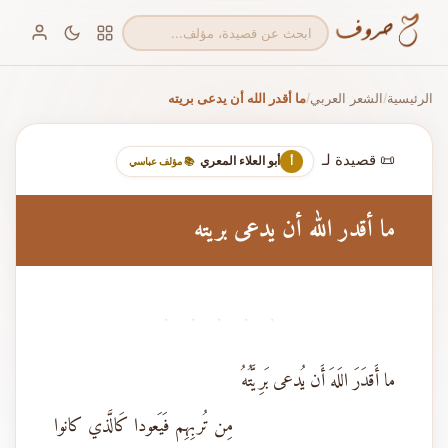
الرئيسية
الشعر العربي
ما أقدر الله أن يدعى بريته
/
/
📜 قصيدة لـ
أبو العلاء المعري
أ
📚 مؤلف عباسي
ما أقدر الله أن يدعى بريته
· · · · ·
ما أَقدَرَ اللَهَ أَن يُدعى بَرِيَّتُهُ
مِن تُربِهِم فَيَعودا كَالَّذي كانوا