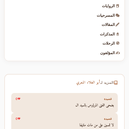
📕
الروايات
🎭
المسرحيات
🖋️
المقالات
📓
المذكرات
🧭
الرحلات
✍️
المؤلفون
أبو العلاء المعري
المزيد لـ
0
قصيدة
يضحي الفتى المرؤوس بالسيد ال
0
قصيدة
لا تمسين على من مات ملتهفا