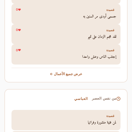
0
قصيدة
جسمي أودى مر السنين به
0
قصيدة
لقد هجم الزمان على تميم
0
قصيدة
إجتنب الناس وعش واحدا
عرض جميع الأعمال ←
العباسي
من نفس العصر
قصيدة
لمن فتية منشورة وفراتها