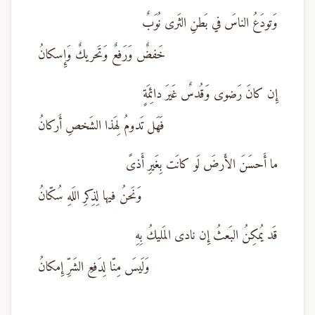
وَتودَعُ الناسَ في بَطنِ الثَرى نُوَبٌ
خَفضٌ وَرَفعٌ وَتَحريكٌ وَإِسكانُ
إِن كانَ رَضوى وَقُدسٌ غَيرَ دائِمَةٍ
فَهَل تَدومُ لِهَذا الشَخصِ أَركانُ
ما أَحسَنَ الأَرضَ لَو كانَت بِغَيرِ أَذىً
وَنَحنُ فيها لِذِكرِ اللَهِ سُكّانُ
قَد يُمكِنُ البَعثُ إِن نادى المَليكُ بِهِ
وَلَيسَ مِنّا لِدَفعِ الشَرِّ إِمكانُ