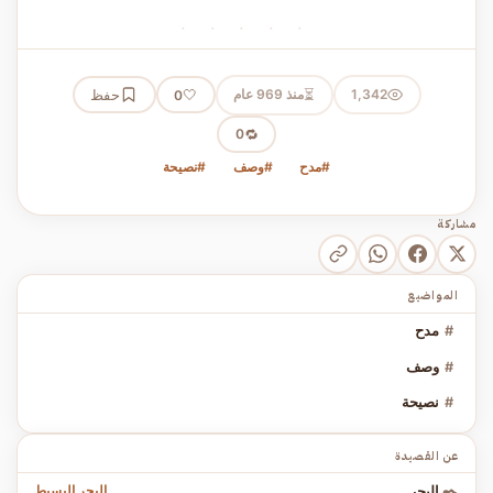
· · · · ·
⏳
1,342
منذ 969 عام
🤍
حفظ
0
🔁
0
#مدح
#وصف
#نصيحة
مشاركة
المواضيع
#
مدح
#
وصف
#
نصيحة
عن القصيدة
البحر البسيط
✒️
البحر