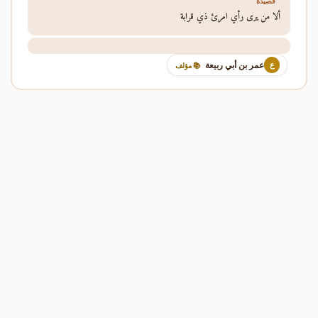
قصيدة
ألا من يرى رأي امرئ ذي قرابة
عمر بن أبي ربيعة
ع
📚 مؤلف