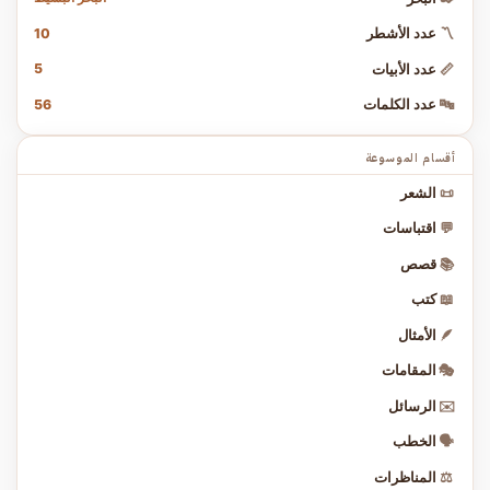
10
〽️
عدد الأشطر
5
📏
عدد الأبيات
56
🔤
عدد الكلمات
أقسام الموسوعة
📜
الشعر
💬
اقتباسات
📚
قصص
📖
كتب
🪶
الأمثال
🎭
المقامات
✉️
الرسائل
🗣️
الخطب
⚖️
المناظرات