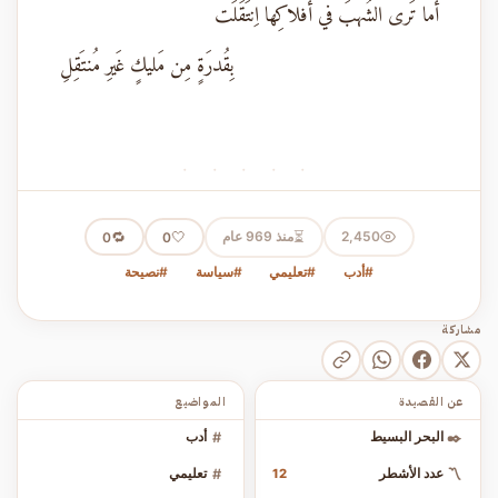
أَما تَرى الشُهبَ في أَفلاكِها اِنتَقَلَت
بِقُدرَةٍ مِن مَليكٍ غَيرِ مُنتَقِلِ
· · · · ·
⏳
2,450
منذ 969 عام
🤍
🔁
0
0
#أدب
#تعليمي
#سياسة
#نصيحة
مشاركة
عن القصيدة
المواضيع
✒️
البحر البسيط
#
أدب
〽️
عدد الأشطر
#
تعليمي
12