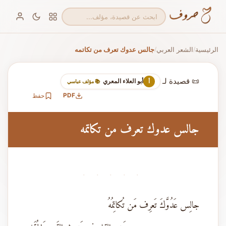
الرئيسية
الشعر العربي
جالس عدوك تعرف من تكاتمه
/
/
📜 قصيدة لـ
أبو العلاء المعري
أ
📚 مؤلف عباسي
PDF
حفظ
جالس عدوك تعرف من تكاتمه
· · · · ·
جالِس عَدُوَّكَ تَعرِف مَن تُكاتِمُهُ