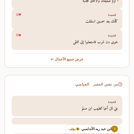
أكرم ضعيفك والآفاق مجدبة
0
قصيدة
كأنك بعد خمسين استقلت
0
قصيدة
خوى دن شرب فاستحابوا إلى التقى
عرض جميع الأعمال ←
العباسي
من نفس العصر
قصيدة
بني لئن أعيا الطبيب ابن مسلم
ابن عبد ربه الأندلسي
ا
📚 مؤلف