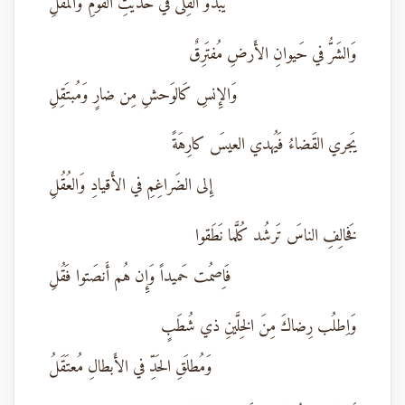
يَبدو القِلى في حَديثِ القَومِ وَالمُقَلِ
وَالشَرُّ في حَيوانِ الأَرضِ مُفتَرِقٌ
وَالإِنسِ كَالوَحشِ مِن ضارٍ وَمُبتَقِلِ
يَجري القَضاءُ فَيُهدي العيسَ كارِهَةً
إِلى الضَراغِمِ في الأَقيادِ وَالعُقُلِ
فَخالِفِ الناسَ تَرشُد كُلَّما نَطَقوا
فَاِصمُت حَميداً وَإِن هُم أَنصَتوا فَقُلِ
وَاِطلُب رِضاكَ مِنَ الخِلَّينِ ذي شُطَبٍ
وَمُطلَقِ الحَدِّ في الأَبطالِ مُعتَقَلُ