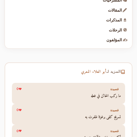
🎭
المسرحيات
🖋️
المقالات
📓
المذكرات
🧭
الرحلات
✍️
المؤلفون
أبو العلاء المعري
المزيد لـ
0
قصيدة
ما ركب الخائن في فعله
0
قصيدة
تسريح كفي برغوثا ظفرت به
0
قصيدة