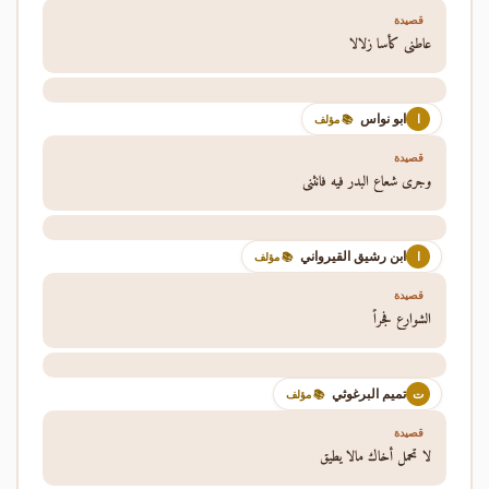
قصيدة
عاطني كأسا زلالا
ابو نواس
ا
📚 مؤلف
قصيدة
وجرى شعاع البدر فيه فانثنى
ابن رشيق القيرواني
ا
📚 مؤلف
قصيدة
الشوارع فجراً
تميم البرغوثي
ت
📚 مؤلف
قصيدة
لا تحمل أخاك مالا يطيق