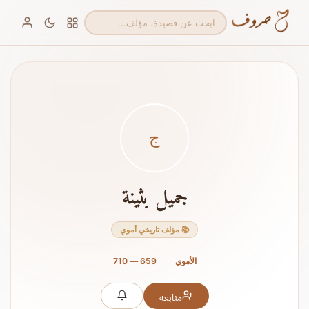
ج
جميل بثينة
📚 مؤلف تاريخي أموي
الأموي
659 — 710
متابعة