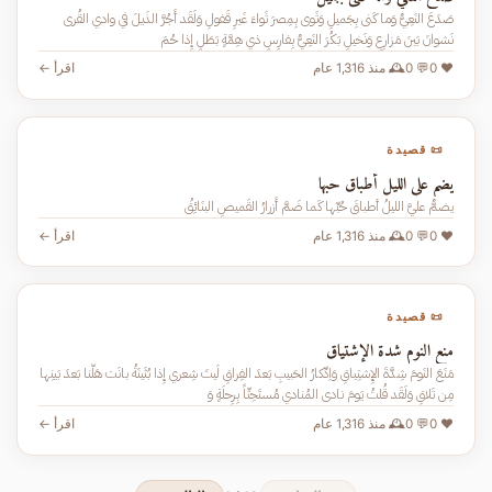
صَدَعَ النَعِيُّ وَما كَنى بِجَميلِ وَثَوى بِمِصرَ ثَواءَ غَيرِ قَفولِ وَلَقَد أَجُرَّ الذَيلَ في وادي القُرى
نَشوانَ بَينَ مَزارِعٍ وَنَخيلِ بَكُرَ النَعِيُّ بِفارِسٍ ذي هِمَّةٍ بَطَلٍ إِذا حُمَ
❤️ 0
💬 0
🕰️ منذ 1,316 عام
اقرأ ←
📜 قصيدة
يضم علي الليل أطباق حبها
يضمُّ عليَّ الليلُ أطباقَ حُبِّها كَما ضَمَّ أَزرارُ القَميصِ البنَائِقُ
❤️ 0
💬 0
🕰️ منذ 1,316 عام
اقرأ ←
📜 قصيدة
منع النوم شدة الإشتياق
مَنَعَ النَومَ شِدَّةَ الإِشتِياقِ وَاِدِّكارُ الحَبيبِ بَعدَ الفِراقِ لَيتَ شِعري إِذا بُثَينَةُ بانَت هَلَّنا بَعدَ بَينِها
مِن تَلاقِ وَلَقَد قُلتُ يَومَ نادى المُنادي مُستَحِثّاً بِرِحلَةٍ وَ
❤️ 0
💬 0
🕰️ منذ 1,316 عام
اقرأ ←