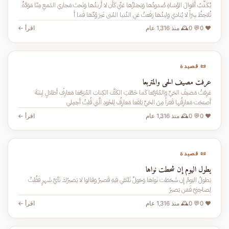
يُكَذِّبُ أَقوالَ الوُشاةِ صُدودُها وَيَجتازُها عَنّي كَأَن لا أُريدُها وَتَحتَ مَجاري الدَمعِ مِنّا مَوَدَّةٌ
تُلاحِظُ سِرّاً لا يُنادي وَليدُها رَفَعتُ عَنِ الدُنيا المُنى غَيرَ وُدِّها فَما أَ
❤️ 0
💬 0
🕰️ منذ 1,316 عام
اقرأ ←
📜 قصيدة
عرفت مصيف الحي والمتربعا
عَرِفتُ مَصيفَ الحَيِّ وَالمُتَرَبَّعا كَما خَطَّتِ الكَفُّ الكِتابَ المُرَجَّعا مَعارِفُ أَطلالٍ لِبِثنَةَ
أَصبَحَت مَعارِفُها قَفراً مِنَ الحَيِّ بَلقَعا مَعارِفُ لِلخَودِ الَّتي قُلتُ أَجمِلي
❤️ 0
💬 0
🕰️ منذ 1,316 عام
اقرأ ←
📜 قصيدة
يطول اليوم إن شحطت نواها
يَطولُ اليَومُ إِن شَحَطَت نَواها وَحَولٌ نَلتَقي فيهِ قَصيرُ وَقالوا لا يَضيرُكَ نَأيُ شَهرٍ فَقُلتُ
لِصاحِبَيَّ فَمَن يَضيرُ
❤️ 0
💬 0
🕰️ منذ 1,316 عام
اقرأ ←