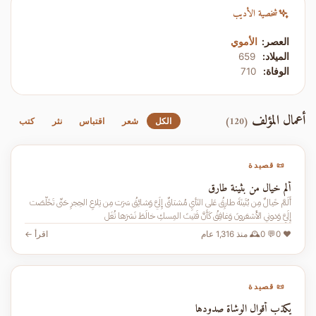
شخصية الأديب
العصر:
الأموي
الميلاد:
659
الوفاة:
710
أعمال المؤلف
(120)
الكل
شعر
اقتباس
نثر
كتب
📜 قصيدة
ألم خيال من بثينة طارق
أَلَمَّ خَيالٌ مِن بُثَينَةَ طارِقُ عَلى النَأيِ مُشتاقٌ إِلَيَّ وَشائِقُ سَرَت مِن تِلاعِ الحِجرِ حَتّى تَخَلَّصَت
إِلَيَّ وَدوني الأَشعَرونَ وَغافِقُ كَأَنَّ فَتيتَ المِسكِ خالَطَ نَشرَها تُغَل
❤️ 0
💬 0
🕰️ منذ 1,316 عام
اقرأ ←
📜 قصيدة
يكذب أقوال الوشاة صدودها