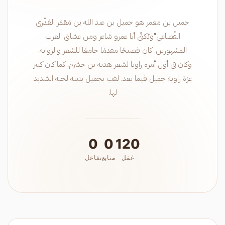
جميل بن معمر هو جميل بن عبد الله بن مَعْمَر العُذْري
القُضاعي"ويُكنّى أبا عمرو شاعر ومن عشاق العرب
المشهورين. كان فصيحًا مقدمًا جامعًا للشعر والرواية.
وكان في أول أمره راويا لشعر هدبة بن خشرم، كما كان كثير
عزة راوية جميل فيما بعد. لقب بجميل بثينة لحبه الشديد
لها.
0
0
120
عَمَل
متابع
تفاعل