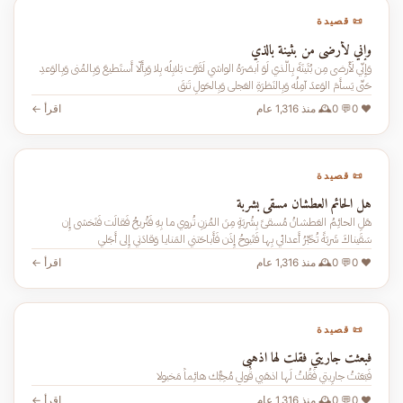
📜 قصيدة
وإني لأرضى من بثينة بالذي
وَإِنّي لَأَرضى مِن بُثَينَةَ بِالَّذي لَوَ اَبصَرَهُ الواشي لَقَرَّت بَلابِلُه بِلا وَبِأَلّا أَستَطيعَ وَبِالمُنى وَبِالوَعدِ
حَتّى يَسأَمَ الوَعدَ آمِلُه وَبِالنَظرَةِ العَجلى وَبِالحَولِ تَنقَ
❤️ 0
💬 0
🕰️ منذ 1,316 عام
اقرأ ←
📜 قصيدة
هل الحائم العطشان مسقى بشربة
هَلِ الحائِمُ العَطشانُ مُسقىً بِشُربَةٍ مِنَ المُزنِ تُروي ما بِهِ فَتُريحُ فَقالَت فَنَخشى إِن
سَقَيناكَ شَربَةً تُخَبِّرُ أَعدائي بِها فَتَبوحُ إِذَن فَأَباحَتني المَنايا وَقادَني إِلى أَجَلي
❤️ 0
💬 0
🕰️ منذ 1,316 عام
اقرأ ←
📜 قصيدة
فبعثت جاريتي فقلت لها اذهبي
فَبَعَثتُ جارِيتي فَقُلتُ لَها اذهَبي قُولي مُحِبُّك هائِماً مَخبولا
❤️ 0
💬 0
🕰️ منذ 1,316 عام
اقرأ ←