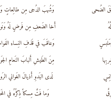
لَقَ الضُحى
وَشُهبَ الدُجى مِن طالِعاتٍ وَآ
هُ
أَخا الضَعفِ مِن فَرضٍ لَهُ وَنَوا
مَلبَسٍ
وَعاقَبَ في قَذفِ النِساءِ الفَوا
ربِها
مِنَ الطَيشِ أَلبابَ النَعامِ الجَوا
انِسٍ
لَدى البَدوِ أَذيالَ الغَواني الرَوا
ِقٌ
وَما فَتَّ مِسكاً ذِكرُهُ في المَحا