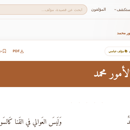
المؤلفون
ستكشف
ور محمد
PDF
ح
📚 مؤلف عباسي
لأمور محمد
· · · · ·
دٌ
وَلَيسَ العَوالي في القَنا كَالسَوا