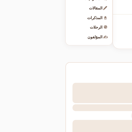
🖋️
المقالات
📓
المذكرات
🧭
الرحلات
✍️
المؤلفون