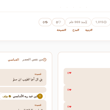
· · · · ·
⏳
1,015
منذ 969 عام
🤍
🔁
0
0
#دينية
#مدح
#نصيحة
العباسي
من نفس العصر
0
قصيدة
بني لئن أعيا الطبيب ابن مسلم
0
ابن عبد ربه الأندلسي
ا
📚 مؤلف
قصيدة
0