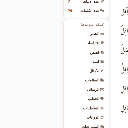
7
📏
عدد الأبيات
فِل
74
🔤
عدد الكلمات
أقسام الموسوعة
فِلُ
📜
الشعر
💬
اقتباسات
ضِلُ
📚
قصص
📖
كتب
فِلُ
🪶
الأمثال
🎭
المقامات
فِلِ
✉️
الرسائل
🗣️
الخطب
فِلِ
⚖️
المناظرات
📕
الروايات
🎭
المسرحيات