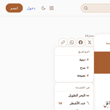
دخول
انضم
مشاركة
فظ
المواضيع
#
دينية
#
مدح
#
نصيحة
عن القصيدة
✒️
البحر الطويل
فِلِ
14
〽️
عدد الأشطر