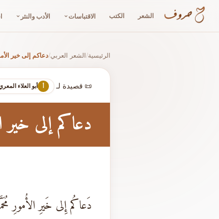
الشعر
الكتب
الاقتباسات
الأدب والنثر
ا
الرئيسية
الشعر العربي
دعاكم إلى خير الأم
/
/
📜 قصيدة لـ
أبو العلاء المعري
أ
دعاكم إلى خير ا
دَعاكُم إِلى خَيرِ الأُمورِ مُحَمَّ