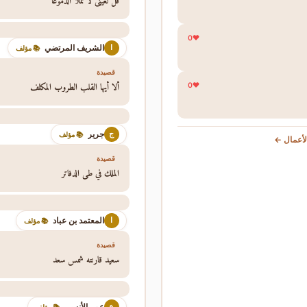
قل لعيني لا تملا الدموعا
0
الشريف المرتضي
ا
📚 مؤلف
قصيدة
ألا أيها القلب الطروب المكلف
0
جرير
ج
📚 مؤلف
أعمال ←
قصيدة
الملك في طي الدفاتر
المعتمد بن عباد
ا
📚 مؤلف
قصيدة
سعيد قارنته شمس سعد
عمر الأنسي
ع
📚 مؤلف