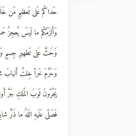
حَداكُم عَلى تَعظيمِ مَن خَ
وَأَلزَمَكُم ما لَيسَ يُعجِزُ حَملُ
وَحَثَّ عَلى تَطهيرِ جِسمٍ وَ
وَحَرَّمَ خَراً خِلتُ أَلبابَ شِ
يَجُرّونَ ثَوبَ المُلكِ جَرَّ أَو
فَصَلّى عَلَيهِ اللَهُ ما ذَرَّ شار