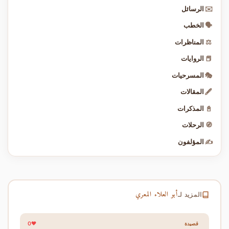
✉️
الرسائل
🗣️
الخطب
⚖️
المناظرات
📕
الروايات
🎭
المسرحيات
🖋️
المقالات
📓
المذكرات
🧭
الرحلات
✍️
المؤلفون
أبو العلاء المعري
المزيد لـ
0
قصيدة