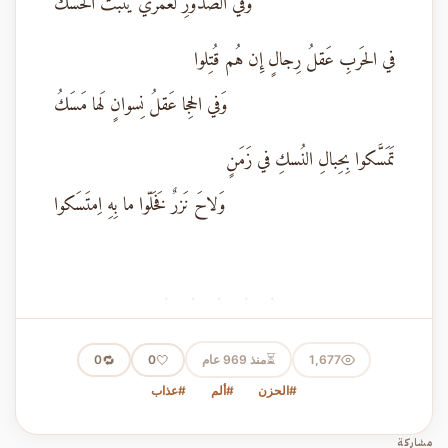
وَفي الصُدورِ لَعَمري يَنبُتُ الحَسَكُ
في الحَربِ عَقلُ رِجالٍ إِن هُم قُتِلوا
وَفي الحِجا عَقلُ نِسوانٍ لَها مَسَكُ
تَمَسَّكوا بِحِبالِ النُسكِ في زَمَنٍ
وَلاحَ نَزرٌ فَخَلّوا ما بِهِ اِمتَسَكوا
· · · · ·
⏳
1,677
منذ 969 عام
🤍
🔁
0
0
#الحزن
#ألم
#عذاب
مشاركة