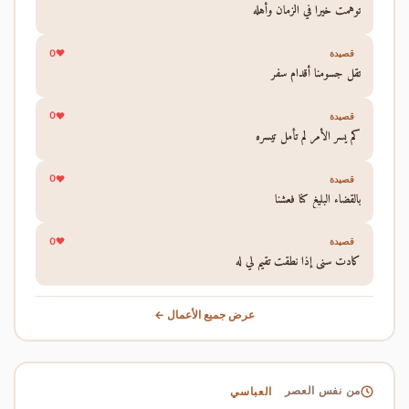
توهمت خيرا في الزمان وأهله
0
قصيدة
تقل جسومنا أقدام سفر
0
قصيدة
كم يسر الأمر لم تأمل تيسره
0
قصيدة
بالقضاء البليغ كنا فعشنا
0
قصيدة
كادت سني إذا نطقت تقيم لي له
عرض جميع الأعمال ←
العباسي
من نفس العصر