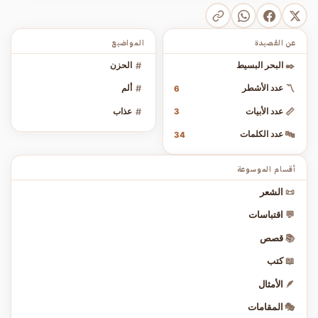
عن القصيدة
المواضيع
✒️
البحر البسيط
#
الحزن
〽️
عدد الأشطر
#
ألم
6
📏
عدد الأبيات
#
عذاب
3
🔤
عدد الكلمات
34
أقسام الموسوعة
📜
الشعر
💬
اقتباسات
📚
قصص
📖
كتب
🪶
الأمثال
🎭
المقامات