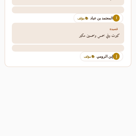
المعتمد بن عباد
ا
📚 مؤلف
قصيدة
كبرت وفي خمس وخمسين مكبر
إبن الرومي
إ
📚 مؤلف