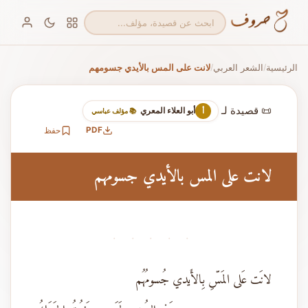
الرئيسية
الشعر العربي
لانت على المس بالأيدي جسومهم
/
/
📜 قصيدة لـ
أبو العلاء المعري
أ
📚 مؤلف عباسي
PDF
حفظ
لانت على المس بالأيدي جسومهم
· · · · ·
لانَت عَلى المَسِّ بِالأَيدي جُسومُهُم