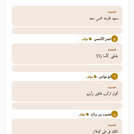
قصيدة
سعيد قارنته شمس سعد
عمر الأنسي
ع
📚 مؤلف
قصيدة
عاطني كأسا زلالا
ابو نواس
ا
📚 مؤلف
قصيدة
أقول لركب قافلين رأيتهم
نصيب بن رباح
ن
📚 مؤلف
قصيدة
الملك في طي الدفاتر