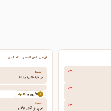
العباسي
من نفس العصر
0
قصيدة
لمن فتية منشورة وفراتها
0
الأبيوردي
ا
📚 مؤلف
قصيدة
0
تجري على آمالك الأقدار