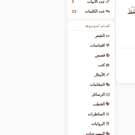
2
📏
عدد الأبيات
َحَظ
22
🔤
عدد الكلمات
أقسام الموسوعة
📜
الشعر
💬
اقتباسات
📚
قصص
📖
كتب
🪶
الأمثال
🎭
المقامات
✉️
الرسائل
🗣️
الخطب
⚖️
المناظرات
📕
الروايات
🎭
المسرحيات