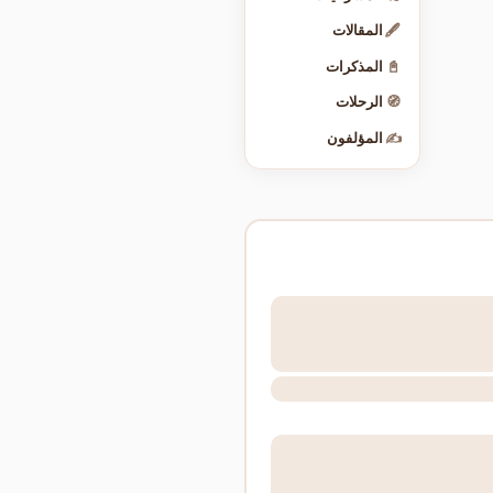
🖋️
المقالات
📓
المذكرات
🧭
الرحلات
✍️
المؤلفون