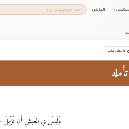
المؤلفون
ستكشف
له
ي
📚 مؤلف عباسي
أمله
· · · · ·
وَلَيسَ في العَيشِ أَن تُؤَمِّلَ