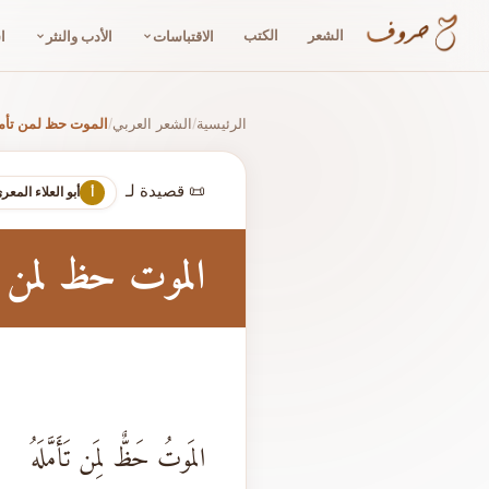
الشعر
الكتب
الاقتباسات
الأدب والنثر
ا
الرئيسية
الشعر العربي
الموت حظ لمن تأم
/
/
📜 قصيدة لـ
أبو العلاء المعر
أ
الموت حظ لمن ت
المَوتُ حَظٌّ لِمَن تَأَمَّلَهُ