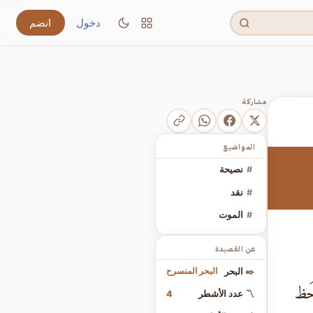
دخول
انضم
مشاركة
المواضيع
#
نصيحة
#
نقد
#
الموت
عن القصيدة
البحر المنسرح
✒️
البحر
 حَظ
4
〽️
عدد الأشطر