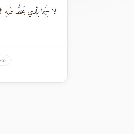
لا سِيَّما لِلَّذي يُخَطُّ عَلَيهِ ا
7