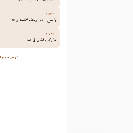
قصيدة
يا صالح اجعل وصف شخصك واسمه
قصيدة
ما ركب الخائن في فعله
عرض جميع ال