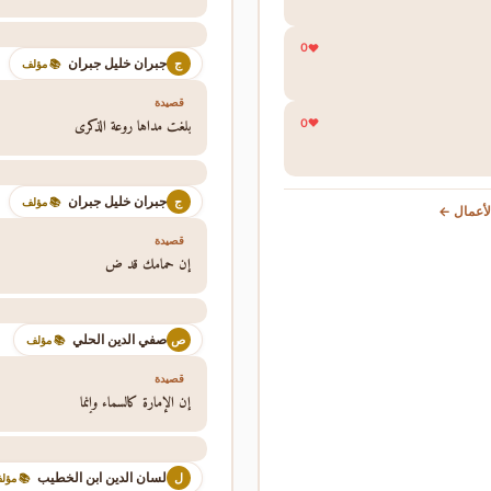
0
جبران خليل جبران
ج
📚 مؤلف
قصيدة
بلغت مداها روعة الذكرى
0
جبران خليل جبران
ج
📚 مؤلف
عرض جمي
قصيدة
إن حمامك قد ض
صفي الدين الحلي
ص
📚 مؤلف
قصيدة
إن الإمارة كالسماء وإنما
لسان الدين ابن الخطيب
ل
 مؤلف