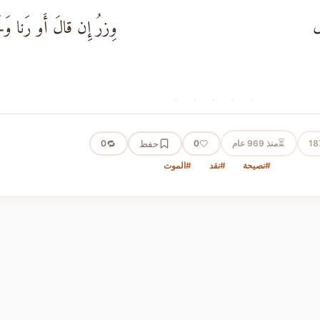
ل
وِزرُ إِن قالَ أَو رَنا وَل
· · · · ·
⏳
18
منذ 969 عام
🤍
حفظ
🔁
0
0
#نصيحة
#نقد
#الموت