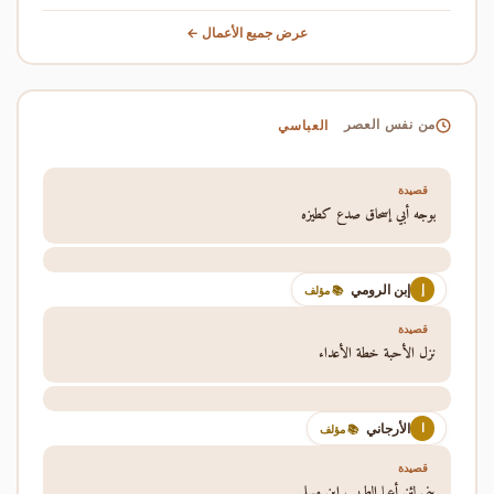
عرض جميع الأعمال ←
العباسي
من نفس العصر
قصيدة
بوجه أبي إسحاق صدع كطيزه
إبن الرومي
إ
📚 مؤلف
قصيدة
نزل الأحبة خطة الأعداء
الأرجاني
ا
📚 مؤلف
قصيدة
بني لئن أعيا الطبيب ابن مسلم