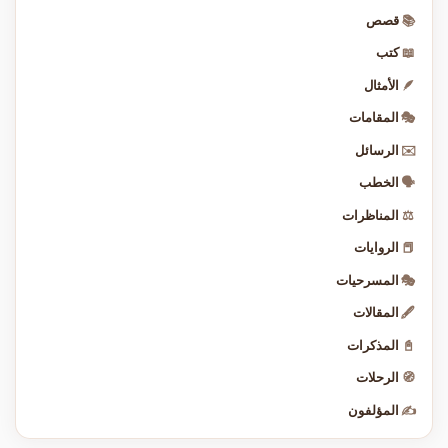
📚
قصص
📖
كتب
🪶
الأمثال
🎭
المقامات
✉️
الرسائل
🗣️
الخطب
⚖️
المناظرات
📕
الروايات
🎭
المسرحيات
🖋️
المقالات
📓
المذكرات
🧭
الرحلات
✍️
المؤلفون