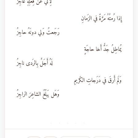
لِأَنّي عَن فِعلِهِ عاجِزُ
إِذا رُمتُهُ مَرَّةً في الزَمانِ
رَجَعتُ وَلي دونَهُ حاجِزُ
يُماطِلُ جَدٌّ أَخا حاجَةٍ
لَهُ أَجَلٌ بِالرَدى ناجِزُ
وَلَم أَرقَ في دَرَجاتِ الكَريمِ
وَهَل يَبلُغُ الشاعِرَ الراجِزُ
· · · · ·