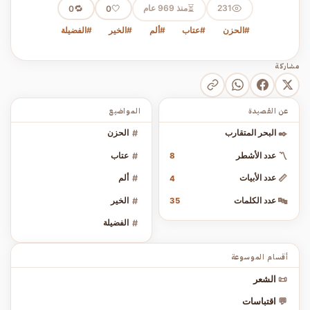
⏳
231
منذ 969 عام
🤍
🔁
0
0
#الحزن
#عتاب
#ألم
#الخير
#الفضيلة
مشاركة
عن القصيدة
المواضيع
✒️
البحر المتقارب
#
الحزن
〽️
عدد الأشطر
#
عتاب
8
📏
عدد الأبيات
#
ألم
4
🔤
عدد الكلمات
#
الخير
35
#
الفضيلة
أقسام الموسوعة
📜
الشعر
💬
اقتباسات