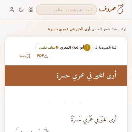
الرئيسية
الشعر العربي
أرى الخير في عمري حسرة
/
/
📜 قصيدة لـ
أبو العلاء المعري
أ
📚 مؤلف عباسي
PDF
حفظ
أرى الخير في عمري حسرة
· · · · ·
أَرى الخَيرَ في عُمُري حَسرَةً