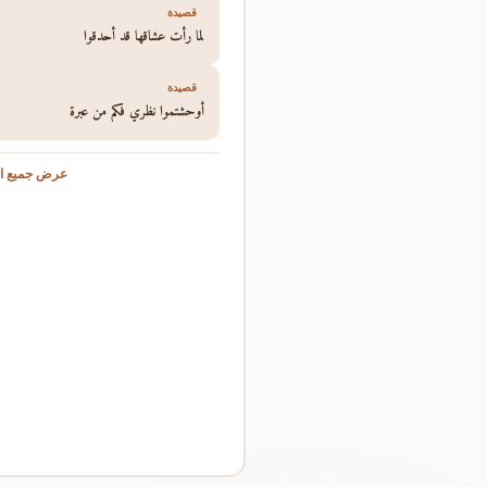
قصيدة
لما رأت عشاقها قد أحدقوا
قصيدة
أوحشتموا نظري فكم من عبرة
عرض جميع ال