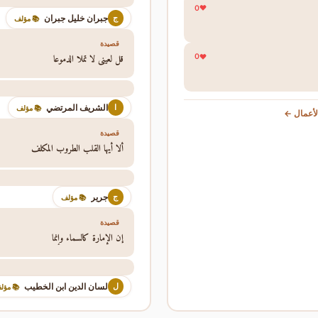
0
جبران خليل جبران
ج
📚 مؤلف
قصيدة
قل لعيني لا تملا الدموعا
0
الشريف المرتضي
ا
📚 مؤلف
عرض جمي
قصيدة
ألا أيها القلب الطروب المكلف
جرير
ج
📚 مؤلف
قصيدة
إن الإمارة كالسماء وإنما
لسان الدين ابن الخطيب
ل
 مؤلف