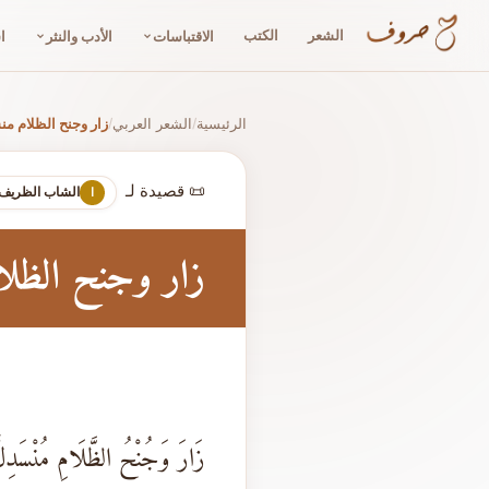
الشعر
الكتب
الاقتباسات
الأدب والنثر
ا
الرئيسية
الشعر العربي
زار وجنح الظلام م
/
/
📜 قصيدة لـ
الشاب الظريف
ا
زار وجنح الظل
زَارَ وَجُنْحُ الظَّلَامِ مُنْسَدِل