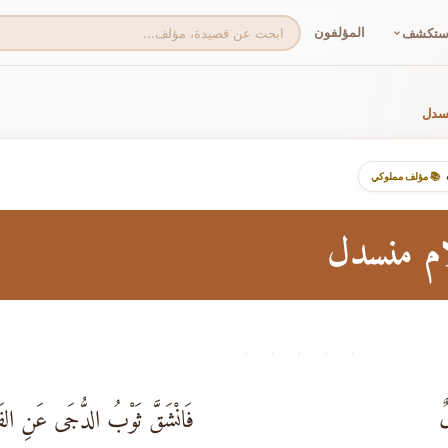
المؤلفون
ستكشف
نسدل
📚 مؤلف مملوكي
ام منسدل
· · · · ·
ٌ
فَانْشَقَّ ثَوْبُ الدُّجَى عَنِ الفَ