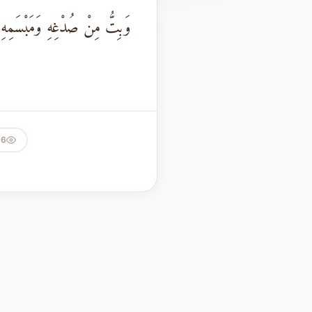
وَبِتُّ مِنْ صُدْغِهِ وَمَبْسَمِهِ
96