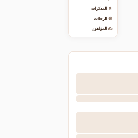
📓
المذكرات
🧭
الرحلات
✍️
المؤلفون