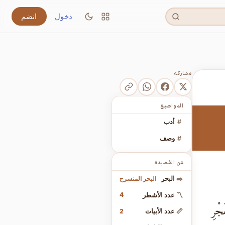
دخول
انضم
مشاركة
المواضيع
#
أدب
#
وصف
عن القصيدة
البحر المنسرح
✒️
البحر
4
〽️
عدد الأشطر
جْرِ
2
📏
عدد الأبيات