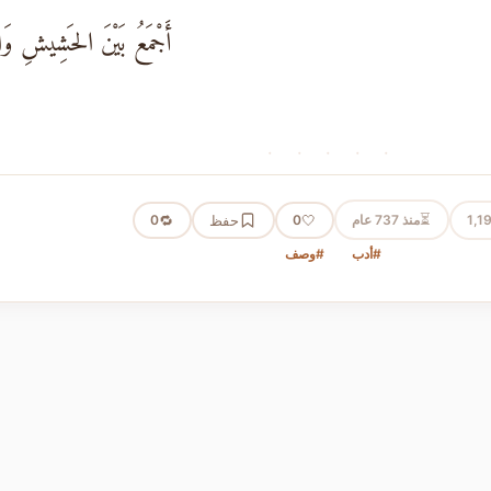
أَجْمَعُ بَيْنَ الحَشِيشِ وَالخ
· · · · ·
⏳
1,1
منذ 737 عام
🤍
حفظ
🔁
0
0
#أدب
#وصف