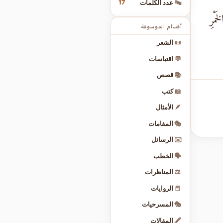
17
🔤
عدد الكلمات
َمْرِ
أقسام الموسوعة
📜
الشعر
💬
اقتباسات
📚
قصص
📖
كتب
🪶
الأمثال
🎭
المقامات
✉️
الرسائل
🗣️
الخطب
⚖️
المناظرات
📕
الروايات
🎭
المسرحيات
🖋️
المقالات