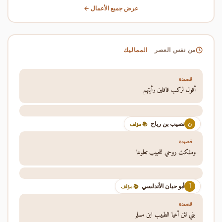
عرض جميع الأعمال ←
المماليك
من نفس العصر
قصيدة
أقول لركب قافلين رأيتهم
نصيب بن رباح
ن
📚 مؤلف
قصيدة
وملكت روحي للحبيب تطوعا
أبو حيان الأندلسي
أ
📚 مؤلف
قصيدة
بني لئن أعيا الطبيب ابن مسلم