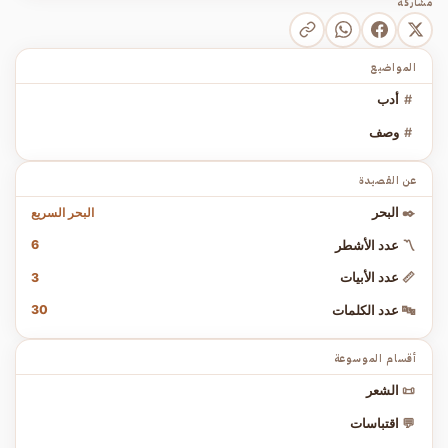
مشاركة
المواضيع
#
أدب
#
وصف
عن القصيدة
البحر السريع
✒️
البحر
6
〽️
عدد الأشطر
3
📏
عدد الأبيات
30
🔤
عدد الكلمات
أقسام الموسوعة
📜
الشعر
💬
اقتباسات