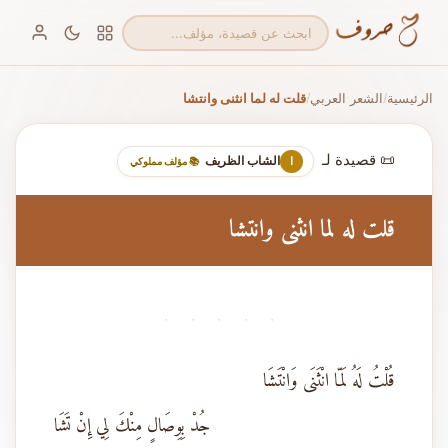
الرئيسية
الشعر العربي
قلت له لما انثنى وانتشا
/
/
📜 قصيدة لـ
الشاب الظريف
ا
📚 مؤلف مملوكي
قلت له لما انثنى وانتشا
· · · · ·
قُلْتُ لَهُ لَمّا انْثَنَى وَانْتَشَا
جُدْ بِوِصَالٍ مِنْكَ لِي إِنْ تَشَا