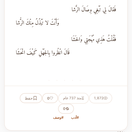
فَقالَ لِي تَبْغِي وِصَالَ الرَّشا
وَأَنْتَ لا تَبْذُلُ مِنْكَ الرُّشا
فَقُلْتُ هَذِي مُهْجَتِي وَالحَشَا
قَالَ انْظُروا بِالجَهْلِ كَيْفَ انْحَشَا
· · · · ·
⏳
1,872
منذ 737 عام
🤍
حفظ
0
🔁
0
#أدب
#وصف