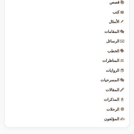
📚
قصص
📖
كتب
🪶
الأمثال
🎭
المقامات
✉️
الرسائل
🗣️
الخطب
⚖️
المناظرات
📕
الروايات
🎭
المسرحيات
🖋️
المقالات
📓
المذكرات
🧭
الرحلات
✍️
المؤلفون