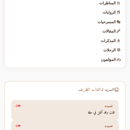
⚖️
المناظرات
📕
الروايات
🎭
المسرحيات
🖋️
المقالات
📓
المذكرات
🧭
الرحلات
✍️
المؤلفون
الشاب الظريف
المزيد لـ
0
قصيدة
قلت وقد أقبل في حلة
0
قصيدة