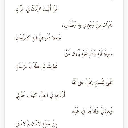
مَنْ أَنْبَتَ الرُّمَّانَ في المُرَّانِ
جَمْرَانِ مِنْ وَجْدِي بِهِ وَصُدُودِه
جَعلا دُمُوعيَ فيهِ كالمَرْجَانِ
وَبِوجْنَتَيْهِ وَعَارِضَيْهِ بُرُوق مَنْ
نَظرتْ لَواحظُهُ لَهُ مَرْجَانِ
عَجَبي لِثُعبانٍ يَجُولُ عَلى نَقَا
أَرْدَافِهِ في الحُبِّ كَيْفَ حَوَانِي
وَلِعاذِليَّ وَقَدْ بَدا في خَدِّه
مِنْ خَطِّهِ لامَان لِمْ لامَاني