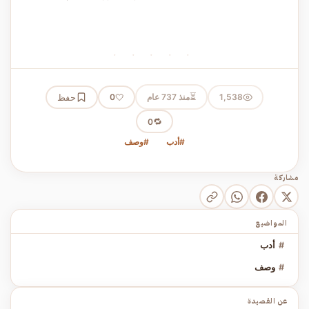
· · · · ·
⏳
1,538
منذ 737 عام
🤍
حفظ
0
🔁
0
#أدب
#وصف
مشاركة
المواضيع
#
أدب
#
وصف
عن القصيدة