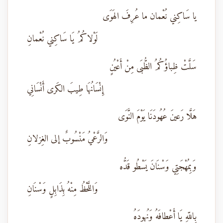
يا سَاكِني نُعْمان ما عُرِفَ الهَوَى
لَوْلاكُمُ يَا سَاكِني نُعْمانِ
سَلَّتْ ظِباؤُكُمُ الظُّبَى مِنْ أَعْيُنٍ
إِنْسَانُهَا طِيبَ الكَرى أَنْسَانِي
هَلَّا رَعينَ عُهُودَنَا يَوْمَ النَّوَى
وَالرَّعْيُ مَنْسُوبٌ إلى الغِزلانِ
وَبِمُهْجَتِي وَسْنَانَ يَسْطُو قَدُّه
وَاللَّحْظُ مِنْهُ بِذَابِلٍ وَسْنَانِ
بِاللّهِ يَا أَعْطافَهُ وَنُهودَهُ