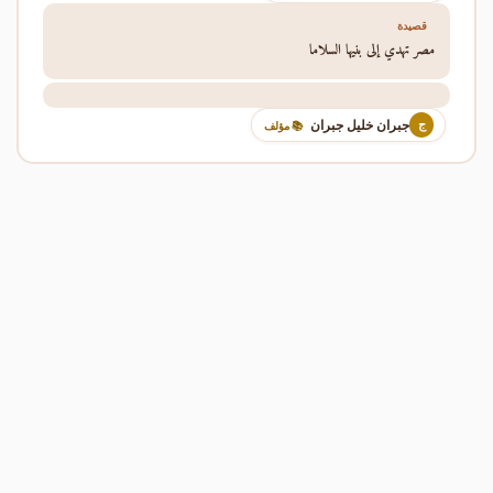
قصيدة
مصر تهدي إلى بنيها السلاما
جبران خليل جبران
ج
📚 مؤلف