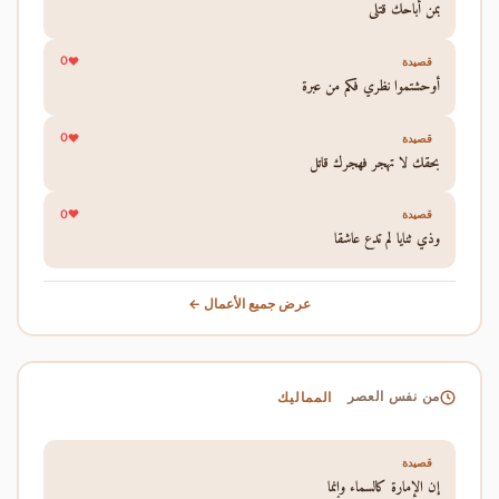
بمن أباحك قتلي
0
قصيدة
أوحشتموا نظري فكم من عبرة
0
قصيدة
بحقك لا تهجر فهجرك قاتل
0
قصيدة
وذي ثنايا لم تدع عاشقا
عرض جميع الأعمال ←
المماليك
من نفس العصر
قصيدة
إن الإمارة كالسماء وإنما