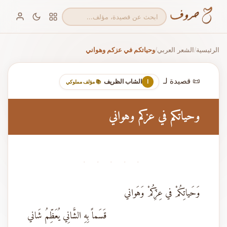
الرئيسية
الشعر العربي
وحياتكم في عزكم وهواني
/
/
📜 قصيدة لـ
الشاب الظريف
ا
📚 مؤلف مملوكي
وحياتكم في عزكم وهواني
· · · · ·
وَحَياتِكُمْ في عِزِّكُمْ وَهَواني
قَسَماً بِهِ الشَّانِي يُعَظِّمُ شَاني