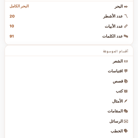
البحر الكامل
✒️
البحر
20
〽️
عدد الأشطر
10
📏
عدد الأبيات
91
🔤
عدد الكلمات
أقسام الموسوعة
📜
الشعر
💬
اقتباسات
📚
قصص
📖
كتب
🪶
الأمثال
🎭
المقامات
✉️
الرسائل
🗣️
الخطب