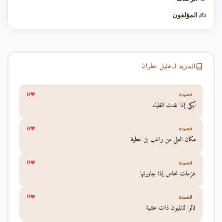
✍️
المؤلفون
خليل مطران
المزيد لـ
0
قصيدة
أبكي إذا غدت الظباء
0
قصيدة
مكان العلى من راغب بن عطية
0
قصيدة
عزمات نحاس إذا جاورتها
0
قصيدة
قالوا لنابليون ذات عشية