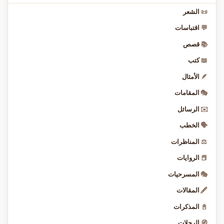
📜
الشعر
💬
اقتباسات
📚
قصص
📖
كتب
🪶
الأمثال
🎭
المقامات
✉️
الرسائل
🗣️
الخطب
⚖️
المناظرات
📕
الروايات
🎭
المسرحيات
🖋️
المقالات
📓
المذكرات
🧭
الرحلات