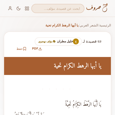
الرئيسية
الشعر العربي
يا أيها الرهط الكرام تحية
/
/
📜 قصيدة لـ
خليل مطران
خ
📚 مؤلف نهضوي
PDF
حفظ
يا أيها الرهط الكرام تحية
· · · · ·
يَا أَيُّهَا الرَّهْطُ الكِرَامُ تَحِيَّةً