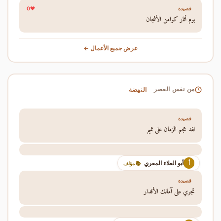
0
قصيدة
يوم أثار كوامن الأشجان
عرض جميع الأعمال ←
النهضة
من نفس العصر
قصيدة
لقد هجم الزمان على تميم
أبو العلاء المعري
أ
📚 مؤلف
قصيدة
تجري على آمالك الأقدار