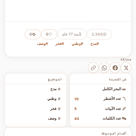
· · · · ·
⏳
2,343
منذ 77 عام
🤍
🔁
0
0
#مدح
#وطني
#فخر
#وصف
مشاركة
عن القصيدة
المواضيع
✒️
البحر الكامل
#
مدح
〽️
عدد الأشطر
#
وطني
10
📏
عدد الأبيات
#
فخر
5
🔤
عدد الكلمات
#
وصف
43
أقسام الموسوعة