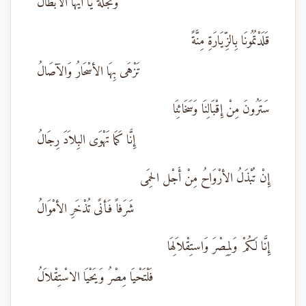
وَتَجلَّةً يَا أَيُّهَا الأَبْطَالُ
قَلَدْتُمُونَا بِالزِّيَارَةِ مِنَّةً
تَزْهَى بِهَا الأسْحَارُ وَالآصَالُ
سَتَرُونَ مِنْ إِقْبَالِنَا وَسَخَائِنَا
إِنَّا كَمَا تَهْوَى البِلاَدَ رِجَالُ
إِنْ تُبْذَلُ الأرْوَاحُ مِنْ أَجْل الحِمَى
شَرَفاً فَأنًى تُذْخَرِ الأمْوَالُ
إِنَّا لَكُمْ وَلِمِصْرَ وَاستِقْلاَلِهَا
فَلْتَحْيَا مِصْرُ وَيَحْيَا الاسْتِقْلاَلُ