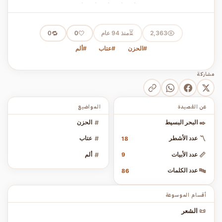
· · · · ·
⏳
2,363
منذ 94 عام
🤍
🔁
0
0
#الحزن
#عتاب
#ألم
مشاركة
عن القصيدة
المواضيع
✒️
البحر البسيط
#
الحزن
〽️
عدد الأشطر
#
عتاب
18
📏
عدد الأبيات
#
ألم
9
🔤
عدد الكلمات
86
أقسام الموسوعة
📜
الشعر