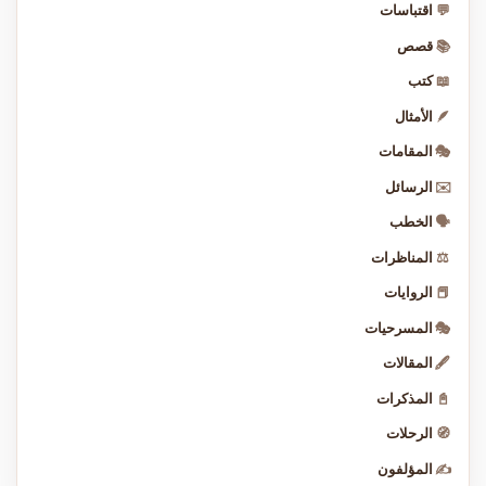
💬
اقتباسات
📚
قصص
📖
كتب
🪶
الأمثال
🎭
المقامات
✉️
الرسائل
🗣️
الخطب
⚖️
المناظرات
📕
الروايات
🎭
المسرحيات
🖋️
المقالات
📓
المذكرات
🧭
الرحلات
✍️
المؤلفون