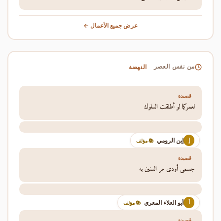
عرض جميع الأعمال ←
النهضة
من نفس العصر
قصيدة
لعمركما لو أطلقت السلوك
إبن الرومي
إ
📚 مؤلف
قصيدة
جسمي أودى مر السنين به
أبو العلاء المعري
أ
📚 مؤلف
قصيدة