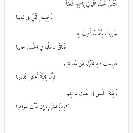
هَتَفنَ تَحتَ اللَيالي بِاِسمِهِ شَغَفاً
وَلِلحِسانِ تَمَنٍّ في لَياليها
جَزَزتَ لِمَّتَهُ لَمّا أُتيتَ بِهِ
فَفاقَ عاطِلُها في الحُسنِ حاليها
فَصِحتَ فيهِ تَحَوَّل عَن مَدينَتِهِم
فَإِنَّها فِتنَةٌ أَخشى تَماديها
وَفِتنَةُ الحُسنِ إِن هَبَّت نَوافِحُها
كَفِتنَةِ الحَربِ إِن هَبَّت سَواقيها