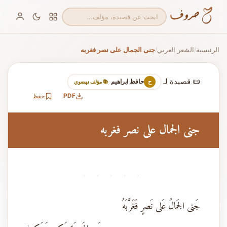
الرئيسية
الشعر العربي
جنى الجمال على نصر فغربه
/
/
📜 قصيدة لـ
حافظ ابراهيم
ح
📚 مؤلف نهضوي
PDF
حفظ
جنى الجمال على نصر فغربه
· · · · ·
جَنى الجَمالُ عَلى نَصرٍ فَغَرَّبَهُ