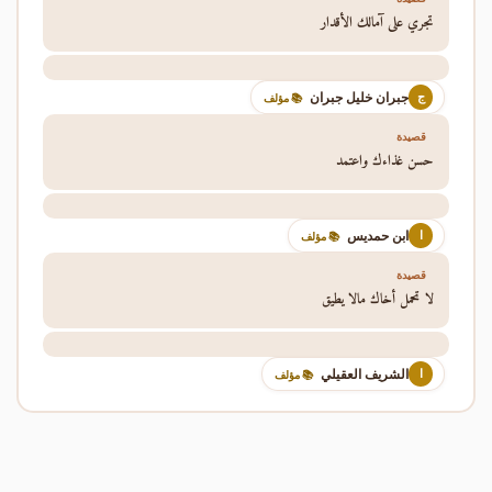
تجري على آمالك الأقدار
جبران خليل جبران
ج
📚 مؤلف
قصيدة
حسن غذاءك واعتمد
ابن حمديس
ا
📚 مؤلف
قصيدة
لا تحمل أخاك مالا يطيق
الشريف العقيلي
ا
📚 مؤلف