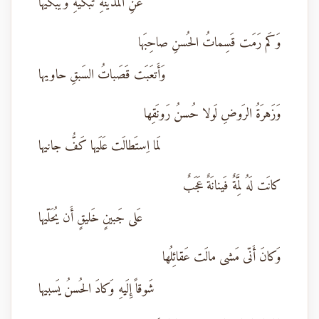
عَنِ المَدينَةِ تَبكيهِ وَيَبكيها
وَكَم رَمَت قَسِماتُ الحُسنِ صاحِبَها
وَأَتعَبَت قَصَباتُ السَبقِ حاويها
وَزَهرَةُ الرَوضِ لَولا حُسنُ رَونَقِها
لَما اِستَطالَت عَلَيها كَفُّ جانيها
كانَت لَهُ لِمَّةٌ فَينانَةٌ عَجَبٌ
عَلى جَبينٍ خَليقٍ أَن يُحَلّيها
وَكانَ أَنّى مَشى مالَت عَقائِلُها
شَوقاً إِلَيهِ وَكادَ الحُسنُ يَسبيها