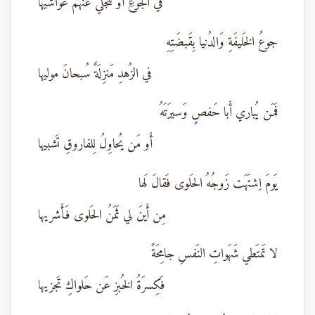
في الجوعِ أَو تَنجَلي عَنهُم غَواشيها
جوعُ الخَليفَةِ وَالدُنيا بِقَبضَتِهِ
في الزُهدِ مَنزِلَةٌ سُبحانَ موليها
فَمَن يُباري أَبا حَفصٍ وَسيرَتَهُ
أَو مَن يُحاوِلُ لِلفاروقِ تَشبيها
يَومَ اِشتَهَت زَوجُهُ الحَلوى فَقالَ لَها
مِن أَينَ لي ثَمَنُ الحَلوى فَأَشريها
لا تَمتَطي شَهَواتِ النَفسِ جامِحَةً
فَكِسرَةُ الخُبزِ عَن حَلواكِ تَجزيها