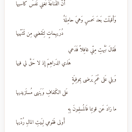
أَنَّ القَناعَةَ تُغني نَفسَ كاسيها
وَأَقبَلَت بَعدَ خَمسٍ وَهيَ حامِلَةٌ
دُرَيهِماتٍ لِتَقضي مِن تَشَهّيها
فَقالَ نَبَّهتِ مِنّي غافِلاً فَدَعي
هَذي الدَراهِمَ إِذ لا حَقَّ لي فيها
وَيلي عَلى عُمَرٍ يَرضى بِموفِيَةٍ
عَلى الكَفافِ وَيَنهى مُستَزيديها
ما زادَ عَن قوتِنا فَالمُسلِمونَ بِهِ
أَولى فَقومي لِبَيتِ المالِ رُدّيها