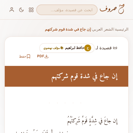
الرئيسية
الشعر العربي
إن جاع في شدة قوم شركتهم
/
/
📜 قصيدة لـ
حافظ ابراهيم
ح
📚 مؤلف نهضوي
PDF
حفظ
إن جاع في شدة قوم شركتهم
· · · · ·
إِن جاعَ في شِدَّةٍ قَومٌ شَرِكتَهُمُ