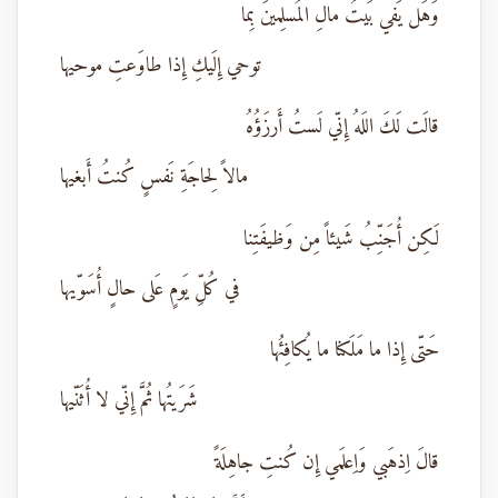
وَهَل يَفي بَيتُ مالِ المُسلِمينَ بِما
توحي إِلَيكِ إِذا طاوَعتِ موحيها
قالَت لَكَ اللَهُ إِنّي لَستُ أَرزَؤُهُ
مالاً لِحاجَةِ نَفسٍ كُنتُ أَبغيها
لَكِن أُجَنِّبُ شَيئاً مِن وَظيفَتِنا
في كُلِّ يَومٍ عَلى حالٍ أُسَوّيها
حَتّى إِذا ما مَلَكنا ما يُكافِئُها
شَرَيتُها ثُمَّ إِنّي لا أُثَنّيها
قالَ اِذهَبي وَاِعلَمي إِن كُنتِ جاهِلَةً