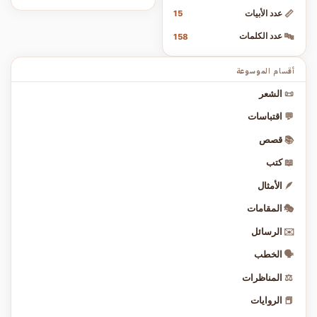
📏
عدد الأبيات
15
🔤
عدد الكلمات
158
أقسام الموسوعة
📜
الشعر
💬
اقتباسات
📚
قصص
📖
كتب
🪶
الأمثال
🎭
المقامات
✉️
الرسائل
🗣️
الخطب
⚖️
المناظرات
📕
الروايات