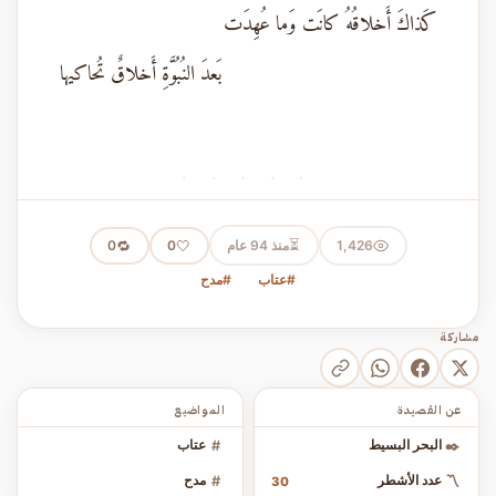
كَذاكَ أَخلاقُهُ كانَت وَما عُهِدَت
بَعدَ النُبُوَّةِ أَخلاقٌ تُحاكيها
· · · · ·
⏳
1,426
منذ 94 عام
🤍
🔁
0
0
#عتاب
#مدح
مشاركة
عن القصيدة
المواضيع
✒️
البحر البسيط
#
عتاب
〽️
عدد الأشطر
#
مدح
30