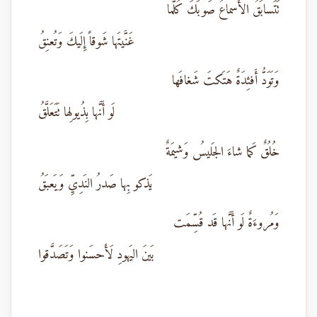
تَتَسابَقُ الأَسماعُ صَوبَكَ كُلَّما
غَنَّيتَها شَوقاً إِلَيكَ وَتُعنِقُ
وَتَوَدُّ أَفئِدَةٌ هَتَكتَ شَغافَها
لَو أَنَّها بِذُيولِها تَتَعَلَّقُ
خُلُقٌ كَما شاءَ الجَليسُ وَشيمَةٌ
يَذكو بِها صَدرُ النَدِيِّ وَيَعبَقُ
وَمُروءَةٌ لَو أَنَّها قَد قُسِّمَت
بَينَ اليَهودِ لَأَحسَنوا وَتَصَدَّقوا