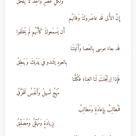
وَلِكُلِّ عَصرٍ واحِدٌ لا يُلحَقُ
إِنَّ الأُلى قَد عاصَروكَ وَفاتَهُم
أَن يَسمَعوكَ كَأَنَّهُم لَم يُخلَقوا
قَد جاءَ موسى بِالعَصا وَأَتَيتَنا
بِالعودِ يَشدو في يَدَيكَ وَيَنطِقُ
فَإِذا اِرتَجَلتَ لَنا الغِناءَ فَكُلُّنا
مُهَجٌ تَسيلُ وَأَنفُسٌ تَتَحَرَّقُ
فَمُطالِبٌ بِإِعادَةٍ وَمَطالِبٌ
بِزِيادَةٍ وَمُهَلِّلٌ وَمُصَفِّقُ