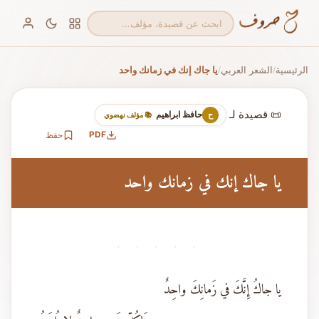
الرئيسية
الشعر العربي
يا جاك إنك في زمانك واحد
/
/
📜 قصيدة لـ
حافظ ابراهيم
ح
📚 مؤلف نهضوي
PDF
حفظ
يا جاك إنك في زمانك واحد
· · · · ·
يا جاكُ إِنَّكَ في زَمانِكَ واحِدٌ