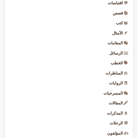
💬
اقتباسات
📚
قصص
📖
كتب
🪶
الأمثال
🎭
المقامات
✉️
الرسائل
🗣️
الخطب
⚖️
المناظرات
📕
الروايات
🎭
المسرحيات
🖋️
المقالات
📓
المذكرات
🧭
الرحلات
✍️
المؤلفون