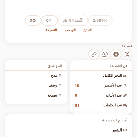
· · · · ·
⏳
2,081
منذ 94 عام
🤍
🔁
0
0
#مدح
#وصف
#نصيحة
مشاركة
عن القصيدة
المواضيع
✒️
البحر الكامل
#
مدح
〽️
عدد الأشطر
#
وصف
18
📏
عدد الأبيات
#
نصيحة
9
🔤
عدد الكلمات
81
أقسام الموسوعة
📜
الشعر