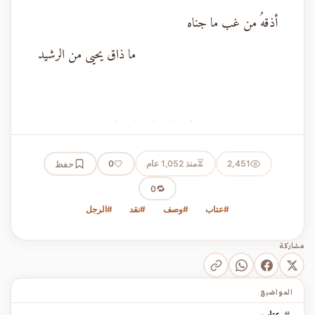
أذقهُ من غب ما جناه
ما ذاق يحيى من الرشيد
· · · · ·
⏳
2,451
منذ 1,052 عام
🤍
حفظ
0
🔁
0
#عتاب
#وصف
#نقد
#الرجل
مشاركة
المواضيع
#
عتاب