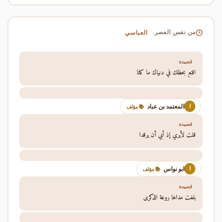
العباسي
من نفس العصر
قصيدة
اقنع بحظك في دنياك ما كانا
المعتمد بن عباد
ا
📚 مؤلف
قصيدة
قلت لأيري إذ أبي أن يرقدا
ابو نواس
ا
📚 مؤلف
قصيدة
بلغت مداها روعة الذكرى