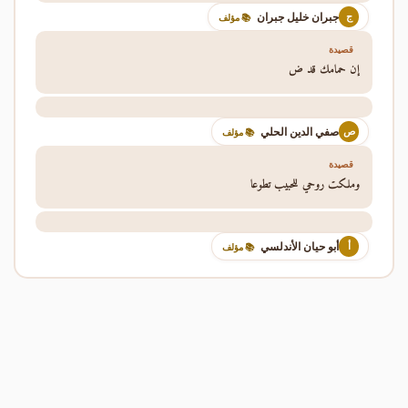
جبران خليل جبران
ج
📚 مؤلف
قصيدة
إن حمامك قد ض
صفي الدين الحلي
ص
📚 مؤلف
قصيدة
وملكت روحي للحبيب تطوعا
أبو حيان الأندلسي
أ
📚 مؤلف