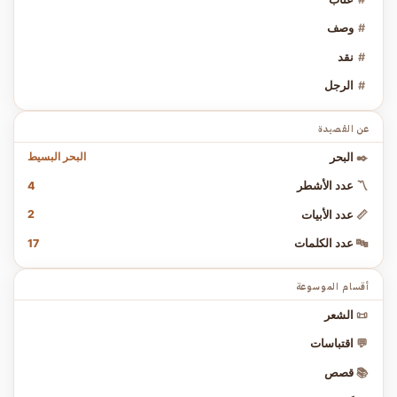
#
وصف
#
نقد
#
الرجل
عن القصيدة
البحر البسيط
✒️
البحر
4
〽️
عدد الأشطر
2
📏
عدد الأبيات
17
🔤
عدد الكلمات
أقسام الموسوعة
📜
الشعر
💬
اقتباسات
📚
قصص