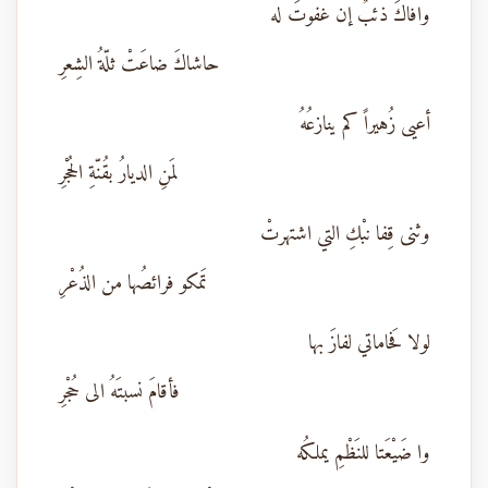
وافاكَ ذئبٌ إن غفوتَ له
حاشاكَ ضاعَتْ ثلّةُ الشِعرِ
أعيى زُهيراً كم ينازعُهُ
لمَنِ الديارُ بقُنّةِ الحُجْرِ
وثنى قِفا نبْكِ التي اشتهرتْ
تَمكو فرائصُها من الذُعْرِ
لولا فَحاماتي لفازَ بها
فأقامَ نسبتَهُ الى حُجْرِ
وا ضَيْعَتا للنَظْمِ يملكُه