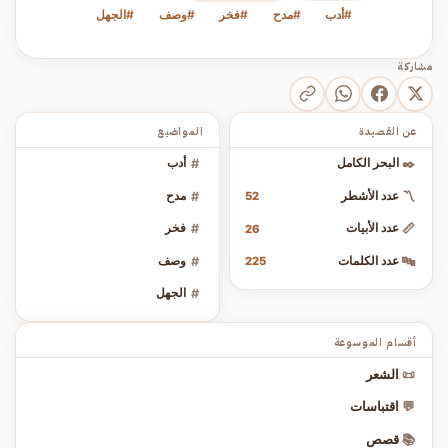
#أدب
#مدح
#فخر
#وصف
#الجهل
مشاركة
عن القصيدة
المواضيع
✒️
البحر الكامل
#
أدب
〽️
عدد الأشطر
#
مدح
52
📏
عدد الأبيات
#
فخر
26
🔤
عدد الكلمات
#
وصف
225
#
الجهل
أقسام الموسوعة
📜
الشعر
💬
اقتباسات
📚
قصص