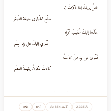
فعلٌ يريكَ إذا ذكرتَ له
سلْحَ الحُبارى خيفةَ الصَقْرِ
خُذْها إليكَ عُقيبَ أوّلِه
تَسْري إليكَ على يدِ النِسْرِ
تَسْرى على يدِ منْ محاسنُه
كادتْ تكونُ يتيمةَ العصْرِ
· · · · ·
⏳
2,335
منذ 854 عام
🤍
🔁
0
0