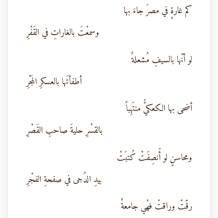
كم غارةٍ في مصرَ جاءَ بها
وسمعْتَ بالغاراتِ في القَفْرِ
لو أنّها بالسيفِ مُشعلةٌ
أطفأتَها بالعسكرِ المَجْرِ
أضحى بها الكعكيُّ منتَهِباً
بالقسْرِ حليةَ صاحبِ القَصْرِ
ومحاسنٍ لو أُنصِفَتْ كُتبَتْ
بيدِ الدُجى في صفحةِ الفجْرِ
رقّتْ وراقتْ فهْي جامعةٌ