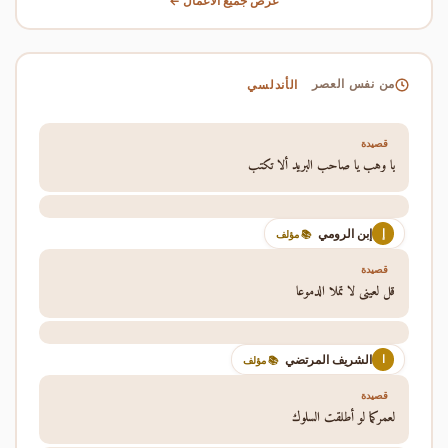
عرض جميع الأعمال ←
الأندلسي
من نفس العصر
قصيدة
يا وهب يا صاحب البريد ألا تكتب
إبن الرومي
إ
📚 مؤلف
قصيدة
قل لعيني لا تملا الدموعا
الشريف المرتضي
ا
📚 مؤلف
قصيدة
لعمركما لو أطلقت السلوك