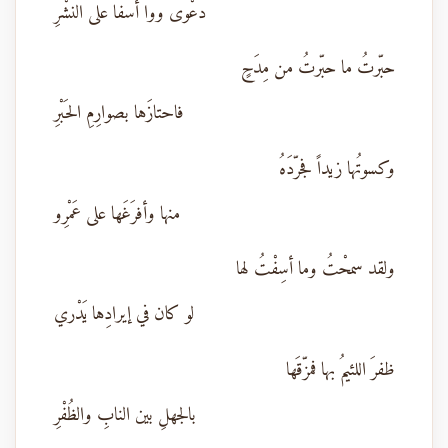
دعْوى ووا أسفا على النشْرِ
حبّرتُ ما حبّرتُ من مِدَحٍ
فاحتازَها بصوارِمِ الحَبْرِ
وكسوتُها زيداً فجرّدَهُ
منها وأفرَغَها على عَمْرِو
ولقد سمحْتُ وما أسِفْتُ لها
لو كان في إيرادِها يَدْري
ظفرَ اللئيمُ بها فمزّقَها
بالجهلِ بين النابِ والظُفْرِ