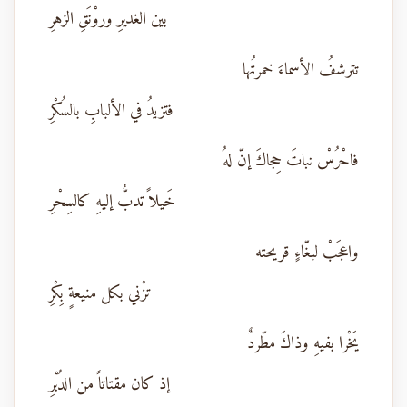
بين الغديرِ وروْنَقِ الزهرِ
تترشفُ الأسماءَ خمرتُها
فتزيدُ في الألبابِ بالسُكْرِ
فاحْرُسْ نباتَ حِجاكَ إنّ لهُ
خَيلاً تدبُّ إليهِ كالسِحْرِ
واعجَبْ لبغّاءٍ قريحته
تزْني بكل منيعةٍ بِكْرِ
يَخْرا بفيهِ وذاكَ مطّردٌ
إذ كان مقتاتاً من الدُبْرِ