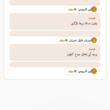
إبن الرومي
إ
📚 مؤلف
قصيدة
بلغت مداها روعة الذكرى
جبران خليل جبران
ج
📚 مؤلف
قصيدة
بوجه أبي إسحاق صدع كطيزه
إبن الرومي
إ
📚 مؤلف