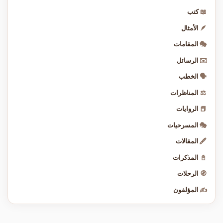
📖
كتب
🪶
الأمثال
🎭
المقامات
✉️
الرسائل
🗣️
الخطب
⚖️
المناظرات
📕
الروايات
🎭
المسرحيات
🖋️
المقالات
📓
المذكرات
🧭
الرحلات
✍️
المؤلفون