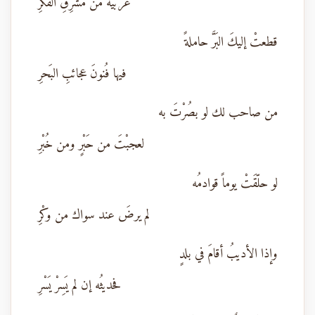
غربيّةٌ من مَشْرِقِ الفكْرِ
قطعتْ إليكَ البَرَّ حاملةً
فيها فُنونَ عجائبِ البَحرِ
من صاحب لك لو بصُرْتَ به
لعجبْتَ من حَبْرٍ ومن خُبْرِ
لو حلّقَتْ يوماً قوادمُه
لم يرضَ عند سواك من وكْرِ
وإذا الأديبُ أقامَ في بلدٍ
فحديثُه إن لم يَسِرْ يَسْرِ