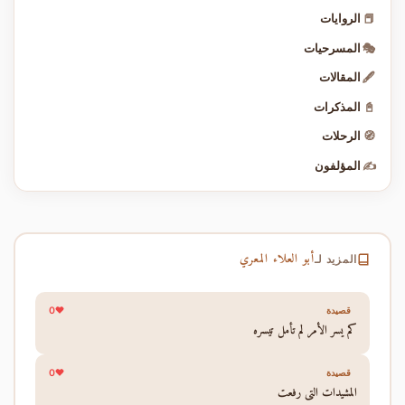
📕
الروايات
🎭
المسرحيات
🖋️
المقالات
📓
المذكرات
🧭
الرحلات
✍️
المؤلفون
أبو العلاء المعري
المزيد لـ
0
قصيدة
كم يسر الأمر لم تأمل تيسره
0
قصيدة
المشيدات التي رفعت