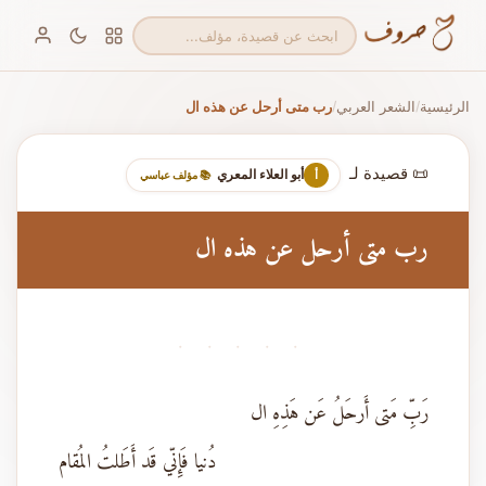
الرئيسية
الشعر العربي
رب متى أرحل عن هذه ال
/
/
📜 قصيدة لـ
أبو العلاء المعري
أ
📚 مؤلف عباسي
رب متى أرحل عن هذه ال
· · · · ·
رَبِّ مَتى أَرحَلُ عَن هَذِهِ ال
دُنيا فَإِنّي قَد أَطَلتُ المُقام