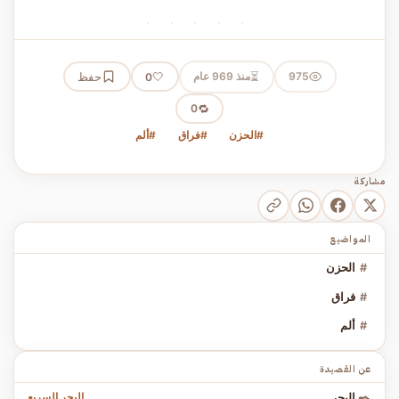
· · · · ·
⏳
975
منذ 969 عام
🤍
حفظ
0
🔁
0
#الحزن
#فراق
#ألم
مشاركة
المواضيع
#
الحزن
#
فراق
#
ألم
عن القصيدة
البحر السريع
✒️
البحر