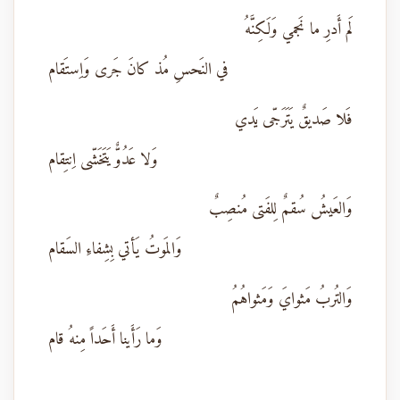
لَم أَدرِ ما نَجمي وَلَكِنَّهُ
في النَحسِ مُذ كانَ جَرى وَاِستَقام
فَلا صَديقٌ يَتَرَجّى يَدي
وَلا عَدُوٌّ يَتَخَشّى اِنتِقام
وَالعَيشُ سُقمٌ لِلفَتى مُنصِبٌ
وَالمَوتُ يَأتي بِشِفاءِ السَقام
وَالتُربُ مَثوايَ وَمَثواهُمُ
وَما رَأَينا أَحَداً مِنهُ قام