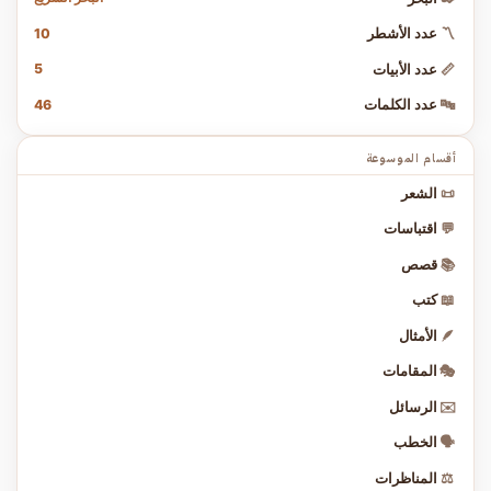
10
〽️
عدد الأشطر
5
📏
عدد الأبيات
46
🔤
عدد الكلمات
أقسام الموسوعة
📜
الشعر
💬
اقتباسات
📚
قصص
📖
كتب
🪶
الأمثال
🎭
المقامات
✉️
الرسائل
🗣️
الخطب
⚖️
المناظرات