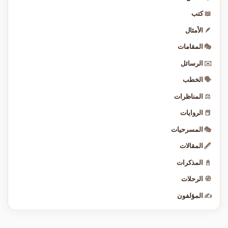
📖
كتب
🪶
الأمثال
🎭
المقامات
✉️
الرسائل
🗣️
الخطب
⚖️
المناظرات
📕
الروايات
🎭
المسرحيات
🖋️
المقالات
📓
المذكرات
🧭
الرحلات
✍️
المؤلفون