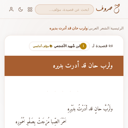
الرئيسية
الشعر العربي
ولرب حان قد أدرت بديره
/
/
📜 قصيدة لـ
ابن شُهيد الأشجعي
ا
📚 مؤلف أندلسي
ولرب حان قد أدرت بديره
· · · · ·
ولَرُبَّ حانٍ قد أدَرْتُ بدَيْرِهِ
خَمْرَ الصِّبا مُزِجَتْ بِصَفْوِ خُمُورِه