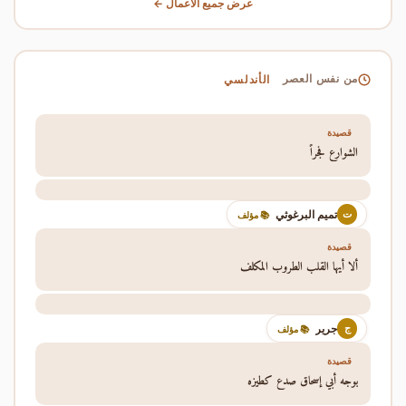
عرض جميع الأعمال ←
الأندلسي
من نفس العصر
قصيدة
الشوارع فجراً
تميم البرغوثي
ت
📚 مؤلف
قصيدة
ألا أيها القلب الطروب المكلف
جرير
ج
📚 مؤلف
قصيدة
بوجه أبي إسحاق صدع كطيزه