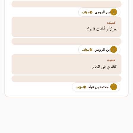
إبن الرومي
إ
📚 مؤلف
قصيدة
لعمركما لو أطلقت السلوك
إبن الرومي
إ
📚 مؤلف
قصيدة
الملك في طي الدفاتر
المعتمد بن عباد
ا
📚 مؤلف