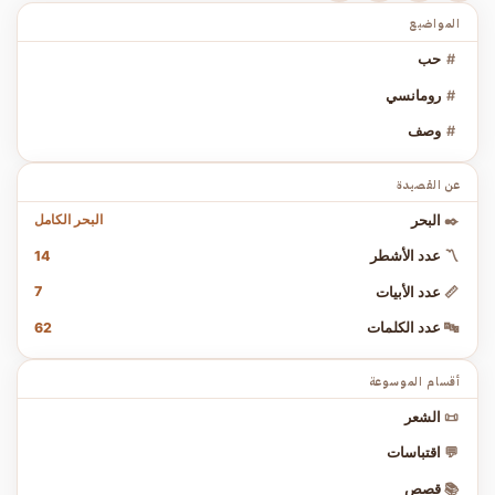
المواضيع
#
حب
#
رومانسي
#
وصف
عن القصيدة
البحر الكامل
✒️
البحر
14
〽️
عدد الأشطر
7
📏
عدد الأبيات
62
🔤
عدد الكلمات
أقسام الموسوعة
📜
الشعر
💬
اقتباسات
📚
قصص