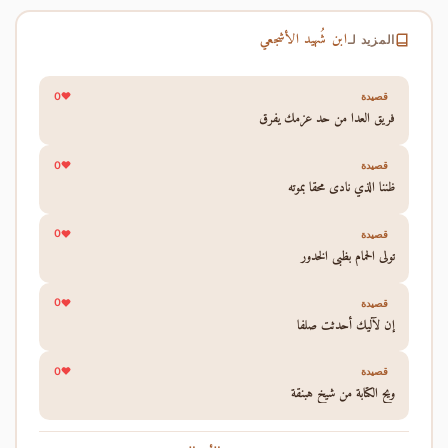
ابن شُهيد الأشجعي
المزيد لـ
0
قصيدة
فريق العدا من حد عزمك يفرق
0
قصيدة
ظننا الذي نادى محقا بموته
0
قصيدة
تولى الحمام بظبي الخدور
0
قصيدة
إن لآليك أحدثت صلفا
0
قصيدة
ويح الكتابة من شيخ هبنقة