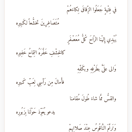
في فِتْيةٍ جَعَلُوا الزِّقاقَ تِكاءَهُمْ
مُتَصَاغِرِينَ تخشُّعاً لكَبِيرِه
يُهْدِي إِليْنا الرّاحَ كُلُّ مُعَصْفَرٍ
كالخِشْفِ خَفَّرَهُ التِماحُ خَفِيرِه
وَالى علَىَّ بطَرْفِهِ وبكَفِّهِ
فأَمالَ مِن رَأسِي لِعَبِّ كَبيرِه
والقسُّ ممَّا شاءَ طُولَ مُقامنا
يدعو يُعَوِّذ حَوْلَنا بِزَبُورِه
وَتَرنَّمَ النَّاقُوسُ عِنْدَ صَلاتِهِمْ