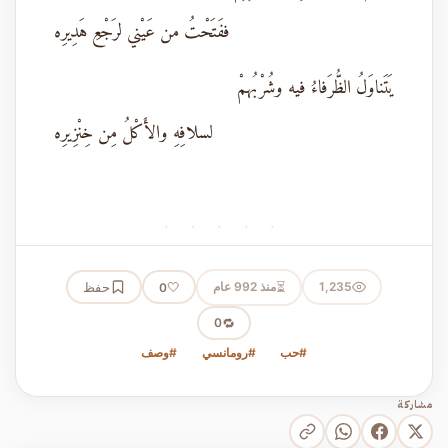
ففَتَحْتُ من عَيْني لرَجْعِ هَدِيرِه
يَتَناوَلُ الظُّرَفاءُ فيه وشُرْبُهمْ
لسلافِهِ والأَكْلُ مِن خِنْزِيرِه
· · · · ·
⏳
1,235
منذ 992 عام
🤍
حفظ
0
🔁
0
#حب
#رومانسي
#وصف
مشاركة