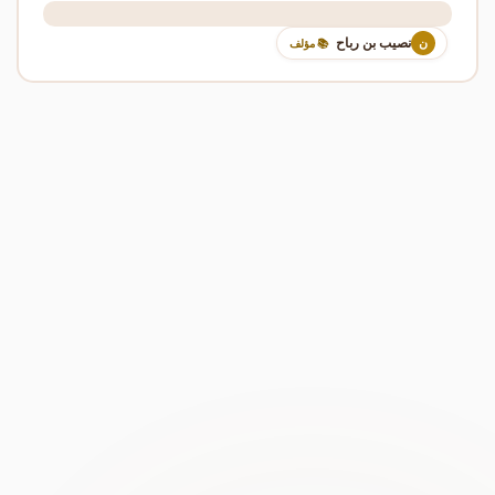
نصيب بن رباح
ن
📚 مؤلف