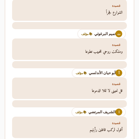
قصيدة
الشوارع فجراً
تميم البرغوثي
ت
📚 مؤلف
قصيدة
وملكت روحي للحبيب تطوعا
أبو حيان الأندلسي
أ
📚 مؤلف
قصيدة
قل لعيني لا تملا الدموعا
الشريف المرتضي
ا
📚 مؤلف
قصيدة
أقول لركب قافلين رأيتهم