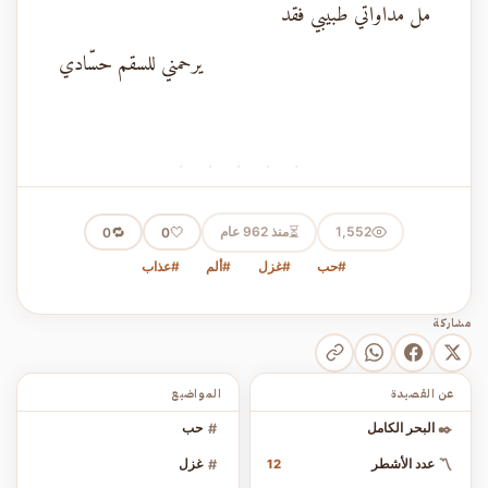
مل مداواتي طبيبي فقد
يرحمني للسقم حسّادي
· · · · ·
⏳
1,552
منذ 962 عام
🤍
🔁
0
0
#حب
#غزل
#ألم
#عذاب
مشاركة
عن القصيدة
المواضيع
✒️
البحر الكامل
#
حب
〽️
عدد الأشطر
#
غزل
12