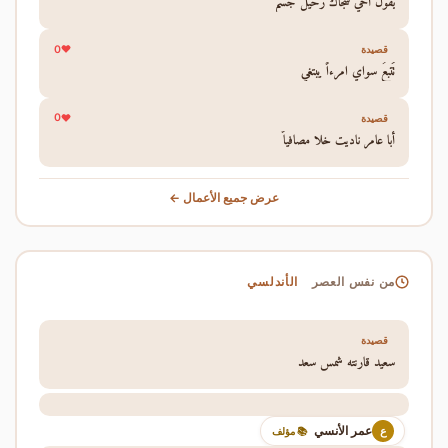
يقول أخي شجاك رحيل جسم
0
قصيدة
تَتبعُ سواي امرءاً يبتغي
0
قصيدة
أبا عامر ناديت خلا مصافياً
عرض جميع الأعمال ←
الأندلسي
من نفس العصر
قصيدة
سعيد قارنته شمس سعد
عمر الأنسي
ع
📚 مؤلف