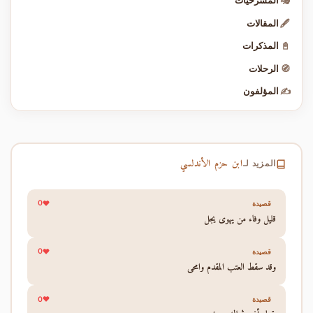
🎭
المسرحيات
🖋️
المقالات
📓
المذكرات
🧭
الرحلات
✍️
المؤلفون
ابن حزم الأندلسي
المزيد لـ
0
قصيدة
قليل وفاء من يهوى يجل
0
قصيدة
وقد سقط العتب المقدم وامحى
0
قصيدة