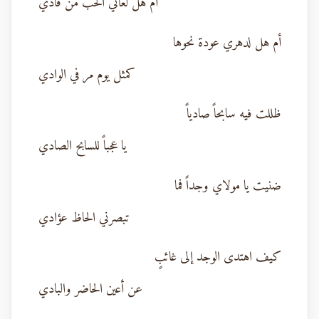
أم هل لعاني الحب من فادي
أم هل لدهري عودة نحوها
كمثل يوم مر في الوادي
ظللت فيه سابحاً صادياً
يا عجباً للسابح الصادي
ضنيت يا مولاي وجداً فما
تبصرني الحاظ عؤادي
كيف اهتدى الوجد إلى غائبٍ
عن أعين الحاضر والبادي