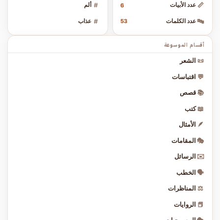
📏
عدد الأبيات
#
ألم
6
🔤
عدد الكلمات
#
عذاب
53
أقسام الموسوعة
📜
الشعر
💬
اقتباسات
📚
قصص
📖
كتب
🪶
الأمثال
🎭
المقامات
✉️
الرسائل
🗣️
الخطب
⚖️
المناظرات
📕
الروايات