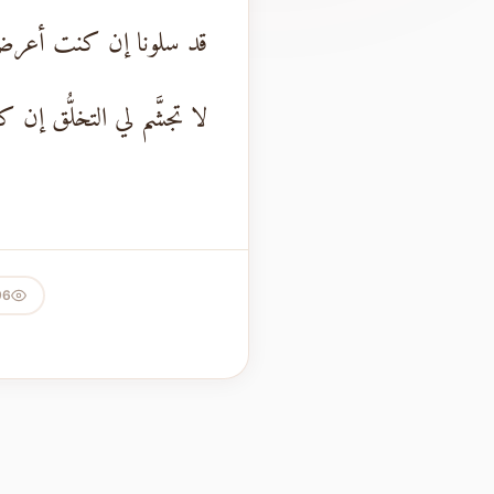
قد سلونا إن كنت أعرضت
لا تجشَّم لي التخلُّق إن ك
96