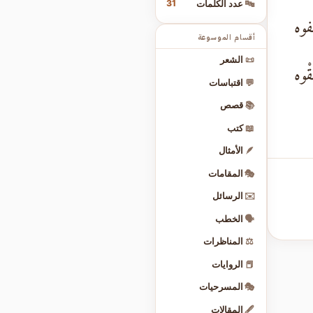
31
🔤
عدد الكلمات
فوه
أقسام الموسوعة
📜
الشعر
قْوه
💬
اقتباسات
📚
قصص
📖
كتب
🪶
الأمثال
🎭
المقامات
✉️
الرسائل
🗣️
الخطب
⚖️
المناظرات
📕
الروايات
🎭
المسرحيات
🖋️
المقالات