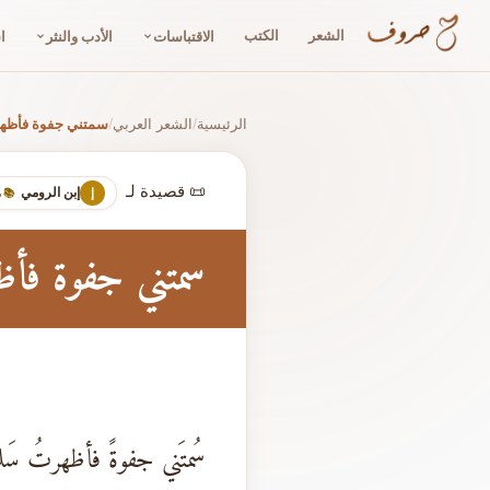
الشعر
الكتب
الاقتباسات
الأدب والنثر
ا
الرئيسية
الشعر العربي
سمتني جفوة فأظه
/
/
📜 قصيدة لـ
إبن الرومي
إ
📚 
سمتني جفوة فأ
سُمتَني جفوةً فأظهرتُ سَلوَ