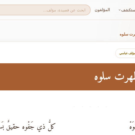
المؤلفون
ستكشف
رت سلوه
مؤلف عباسي
ظهرت سلوه
· · · · ·
هْ
كلُّ ذي جَفْوه حقيقٌ بَسلو