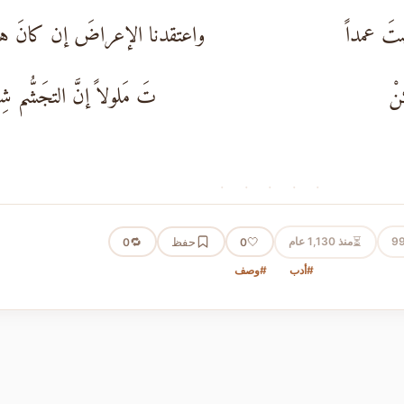
َ عمداً
واعتقدنا الإعراضَ إن كانَ ه
نْ
تَ مَلولاً إنَّ التجَشُّم شِ
· · · · ·
⏳
9
منذ 1,130 عام
🤍
حفظ
🔁
0
0
#أدب
#وصف