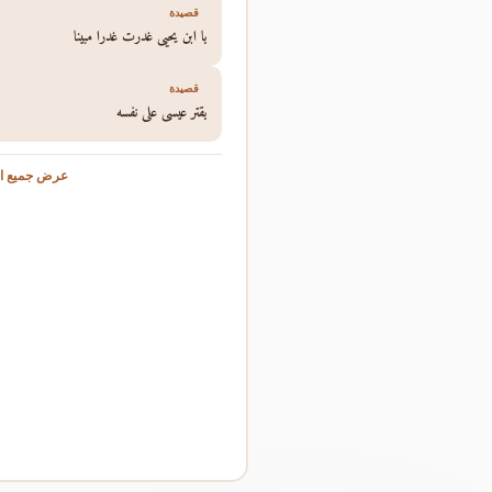
قصيدة
يا ابن يحيى غدرت غدرا مبينا
قصيدة
يقتر عيسى على نفسه
عرض جميع ال