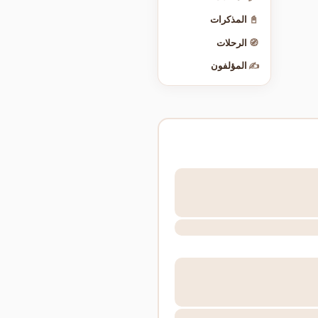
📓
المذكرات
🧭
الرحلات
✍️
المؤلفون