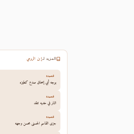
إبن الرومي
المزيد لـ
قصيدة
بوجه أبي إسحاق صدع كطيزه
قصيدة
النار في خديه تتقد
قصيدة
جزى القاسم الحسنى محسن وجهه