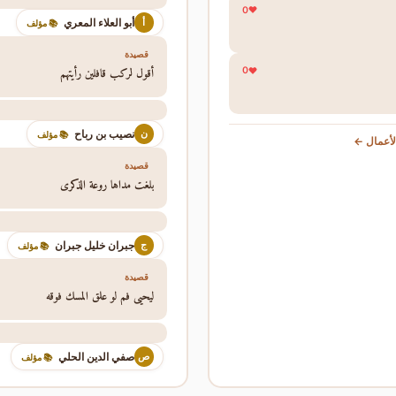
0
أبو العلاء المعري
أ
📚 مؤلف
قصيدة
أقول لركب قافلين رأيتهم
0
نصيب بن رباح
ن
📚 مؤلف
أعمال ←
قصيدة
بلغت مداها روعة الذكرى
جبران خليل جبران
ج
📚 مؤلف
قصيدة
ليحيى فم لو علق المسك فوقه
صفي الدين الحلي
ص
📚 مؤلف