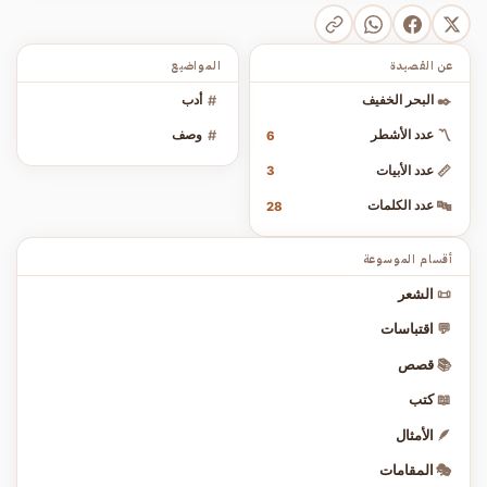
عن القصيدة
المواضيع
✒️
البحر الخفيف
#
أدب
〽️
عدد الأشطر
#
وصف
6
📏
عدد الأبيات
3
🔤
عدد الكلمات
28
أقسام الموسوعة
📜
الشعر
💬
اقتباسات
📚
قصص
📖
كتب
🪶
الأمثال
🎭
المقامات