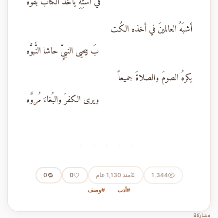
في استِهِ يأخذ الكتابَ بقُوَّهْ
أشبَهُ العالمينَ في أخذه الكُت
بَ بيحيى النبيِّ حاشا النُّبوَّه
يكرهُ الصومَ والصلاةَ جميعاً
ويرى الكفرَ والبُغاءَ مُروَّه
· · · · ·
⏳
1,344
منذ 1,130 عام
🤍
🔁
0
0
#أدب
#وصف
مشاركة