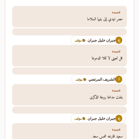
قصيدة
مصر تهدي إلى بنيها السلاما
جبران خليل جبران
ج
📚 مؤلف
قصيدة
قل لعيني لا تملا الدموعا
الشريف المرتضي
ا
📚 مؤلف
قصيدة
بلغت مداها روعة الذكرى
جبران خليل جبران
ج
📚 مؤلف
قصيدة
سعيد قارنته شمس سعد