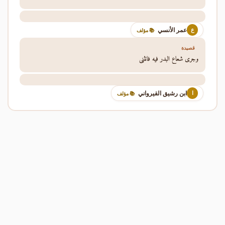
عمر الأنسي
ع
📚 مؤلف
قصيدة
وجرى شعاع البدر فيه فانثنى
ابن رشيق القيرواني
ا
📚 مؤلف