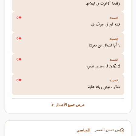
وفقحة كالحوت في ابتلاعها
0
قصيدة
قبلته فمج في جوف فيها
0
قصيدة
يا أيها المتعالي عن معونتنا
0
قصيدة
لا تكذبن فما وجدي بمفقود
0
قصيدة
مطايب عيش زايلته مخابثه
عرض جميع الأعمال ←
العباسي
من نفس العصر