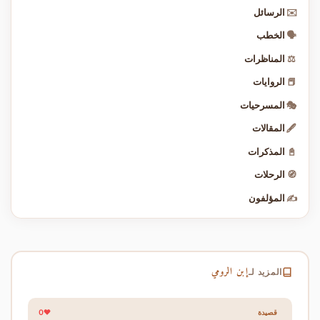
✉️
الرسائل
🗣️
الخطب
⚖️
المناظرات
📕
الروايات
🎭
المسرحيات
🖋️
المقالات
📓
المذكرات
🧭
الرحلات
✍️
المؤلفون
إبن الرومي
المزيد لـ
0
قصيدة