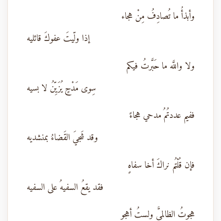
وأبذأُ ما تُصادِفُ مِنْ هجاء
إذا ولّيتَ عفوكَ قائليه
ولا واللَّه ما حَبَّرتُ فيكم
سِوى مَدْحٍ يُزَيِّنُ لا بسيه
ففيم عددتُمُ مدحي هجاءً
وقد شَجيَ القَضاءُ بمنشديه
فإن قُلْتُم نراكَ أخا سفاهٍ
فقد يقعُ السفيهُ على السفيه
هجوتُ الظالميَّ ولستُ أهجو