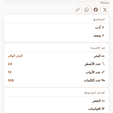
مشاركة
المواضيع
#
أدب
#
وصف
عن القصيدة
البحر الوافر
✒️
البحر
24
〽️
عدد الأشطر
12
📏
عدد الأبيات
109
🔤
عدد الكلمات
أقسام الموسوعة
📜
الشعر
💬
اقتباسات