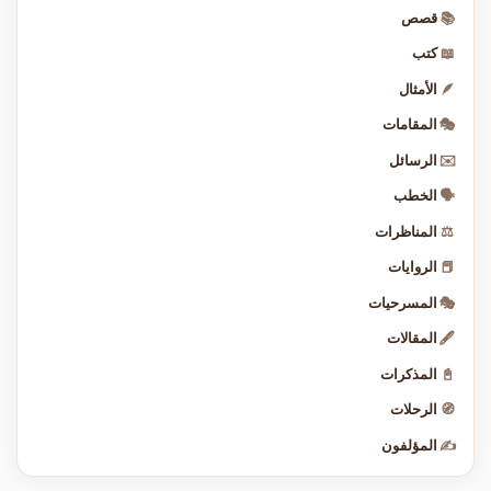
📚
قصص
📖
كتب
🪶
الأمثال
🎭
المقامات
✉️
الرسائل
🗣️
الخطب
⚖️
المناظرات
📕
الروايات
🎭
المسرحيات
🖋️
المقالات
📓
المذكرات
🧭
الرحلات
✍️
المؤلفون