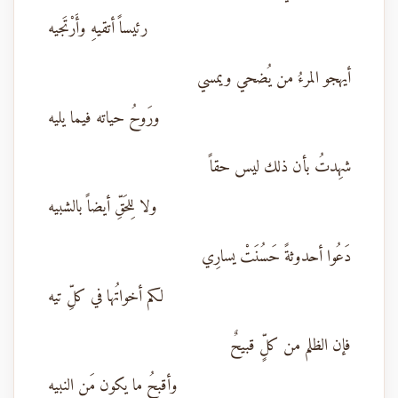
رئيساً أتقيهِ وأَرْتَجيه
أيهجو المرءُ من يُضحي ويمسي
ورَوحُ حياته فيما يليه
شهِدتُ بأن ذلك ليس حقاً
ولا لِلحَقِّ أيضاً بالشبيه
دَعُوا أحدوثةً حَسُنَتْ يسارِي
لكم أخواتُها في كلِّ تيه
فإن الظلم من كلٍّ قبيحٌ
وأقبحُ ما يكون مَن النبيه