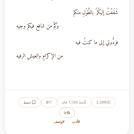
شَفَعْتُ إليكُمُ بالطَّوْلِ منكم
وكمْ من شافع فيكم وجيه
فردُّوني إلى ما كنتُ فيه
من الإكرامِ والعيش الرفيه
· · · · ·
⏳
2,296
منذ 1,130 عام
🤍
حفظ
0
🔁
0
#أدب
#وصف