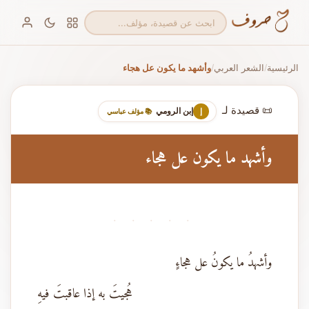
الرئيسية
الشعر العربي
وأشهد ما يكون عل هجاء
/
/
📜 قصيدة لـ
إبن الرومي
إ
📚 مؤلف عباسي
وأشهد ما يكون عل هجاء
· · · · ·
وأشهدُ ما يكونُ عل هجاءٍ
هُجيتَ به إذا عاقبتَ فيهِ