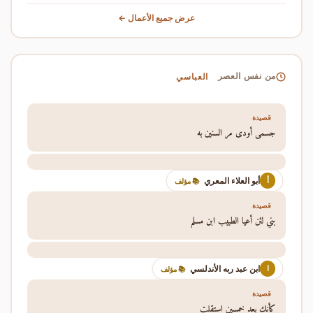
عرض جميع الأعمال ←
العباسي
من نفس العصر
قصيدة
جسمي أودى مر السنين به
أبو العلاء المعري
أ
📚 مؤلف
قصيدة
بني لئن أعيا الطبيب ابن مسلم
ابن عبد ربه الأندلسي
ا
📚 مؤلف
قصيدة
كأنك بعد خمسين استقلت