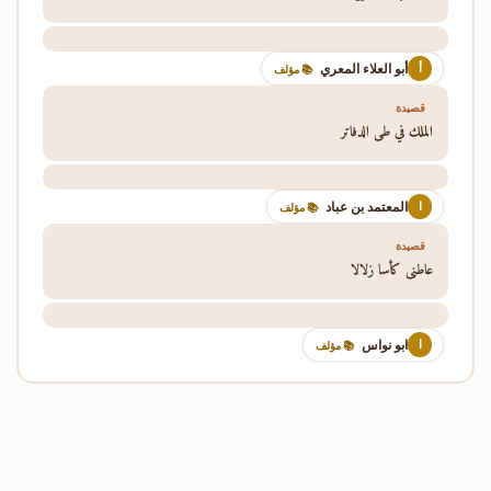
أبو العلاء المعري
أ
📚 مؤلف
قصيدة
الملك في طي الدفاتر
المعتمد بن عباد
ا
📚 مؤلف
قصيدة
عاطني كأسا زلالا
ابو نواس
ا
📚 مؤلف