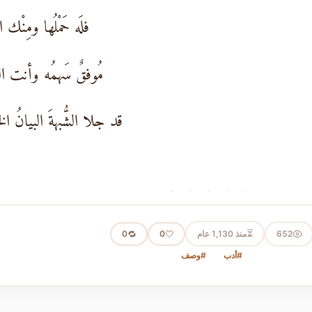
فلَه حَمْلُها ومِنْك الم
مُوفقٌ سَهمُه وأنت الو
قد جلا الشُّبهةَ البيانُ الخ
· · · · ·
⏳
652
منذ 1,130 عام
🤍
🔁
0
0
#أدب
#وصف