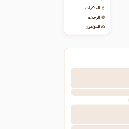
📓
المذكرات
🧭
الرحلات
✍️
المؤلفون