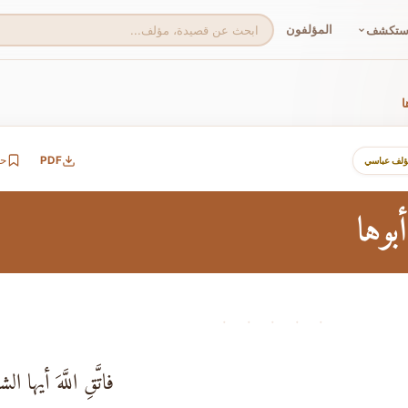
المؤلفون
ستكشف
ا
PDF
ح
ؤلف عباسي
بوها
· · · · ·
فاتَّقِ اللَّهَ أيها الش