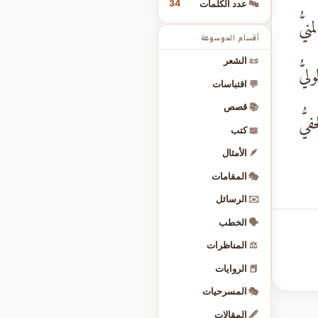
34
🔤
عدد الكلمات
نيُّ
أقسام الموسوعة
📜
الشعر
ليُّ
💬
اقتباسات
📚
قصص
فيُّ
📖
كتب
🪶
الأمثال
🎭
المقامات
✉️
الرسائل
🗣️
الخطب
⚖️
المناظرات
📕
الروايات
🎭
المسرحيات
🖋️
المقالات