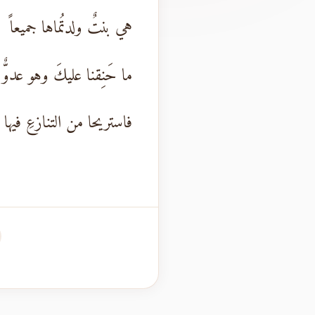
هي بنتٌ ولدتُماها جميعاً
ما حَنِقنا عليكَ وهو عدوٌّ
فاستريحا من التنازعِ فيها