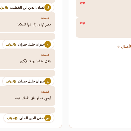
0
لسان الدين ابن الخطيب
ل
 مؤلف
قصيدة
مصر تهدي إلى بنيها السلاما
0
جبران خليل جبران
ج
📚 مؤلف
عرض جمي
قصيدة
بلغت مداها روعة الذكرى
جبران خليل جبران
ج
📚 مؤلف
قصيدة
ليحيى فم لو علق المسك فوقه
صفي الدين الحلي
ص
📚 مؤلف