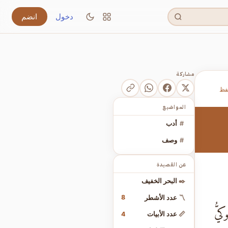
دخول
انضم
مشاركة
فظ
المواضيع
#
أدب
#
وصف
عن القصيدة
✒️
البحر الخفيف
8
〽️
عدد الأشطر
وكيُّ
4
📏
عدد الأبيات