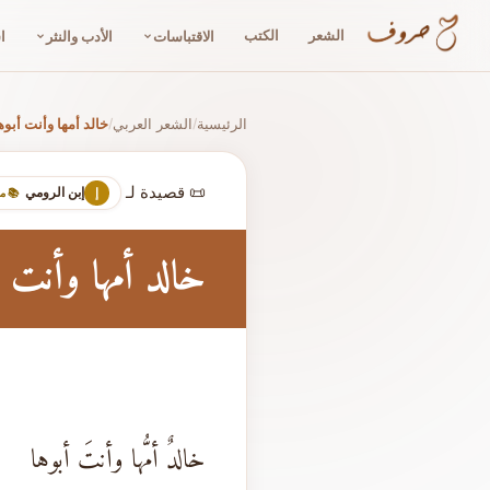
الشعر
الكتب
الاقتباسات
الأدب والنثر
ا
الرئيسية
الشعر العربي
خالد أمها وأنت أبوه
/
/
📜 قصيدة لـ
إبن الرومي
إ
📚 م
خالد أمها وأنت أ
خالدٌ أمُّها وأنتَ أبوها