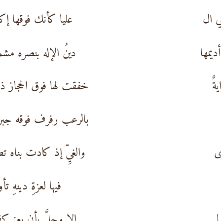
ي ال
عليا كأنك فوقها إك
يمها
دينُ الإله بنصره مش
ةٌ
خفقت لها فوق الحجاز ذ
بالرعب رفرف فوقه جبر
ى
والغيِّ إذ كادت بناه ت
فيها لعزةِ دينهِ ت
ا
إلا وجلَّ بأن يعز ك