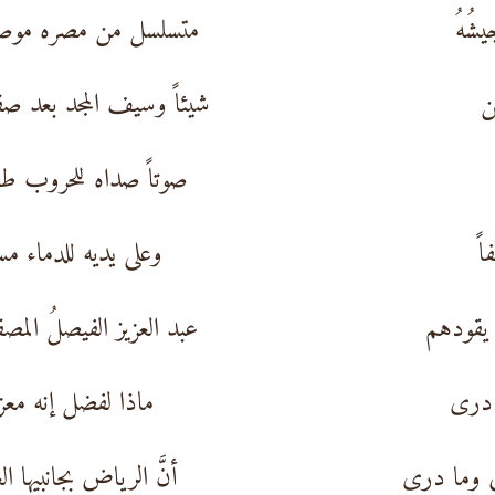
يشُهُ
متسلسل من مصره موص
ن
شيئاً وسيف المجد بعد ص
صوتاً صداه للحروب ط
ً
وعلى يديه للدماء م
 يقودهم
عبد العزيز الفيصلُ المص
و درى
ماذا لفضل إنه مع
ُ وما درى
أنَّ الرياض بجانبيها ال