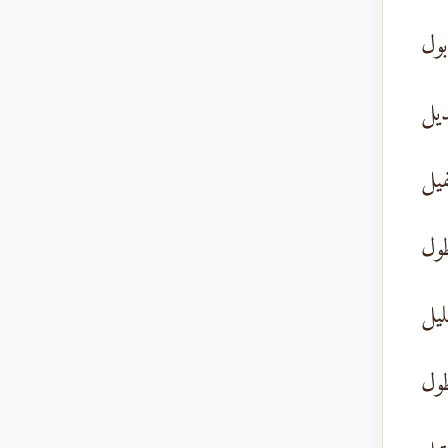
بول
ديل
فيل
طول
يل
طول