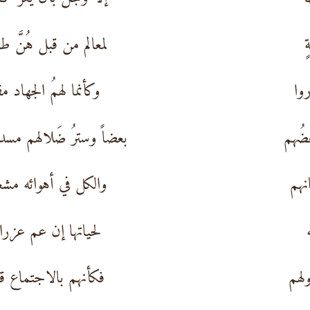
ٍ
لمعالم من قبل هُنَّ ط
روا
وكأنما لهمُ الجهاد م
عضُهم
بعضاً وسترُ ضَلالهم مس
هم
والكل في أهوائه مش
لحياتها إن عم عزرا
لهم
فكأنهم بالاجتماع ق