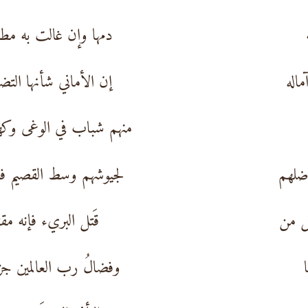
دمها وإن غالت به مط
اله
إن الأماني شأنها التض
منهم شباب في الوغى وك
ضلهم
لجيوشهم وسط القصيم ف
ل من
قَتل البريء فإنه مق
وفضالُ رب العالمين ج