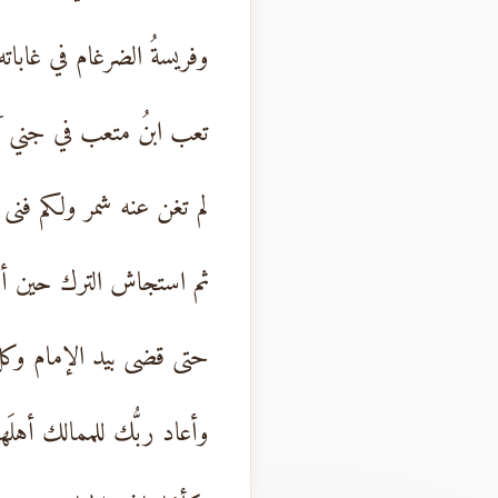
وفريسةُ الضرغام في غاباته
تعب ابنُ متعب في جني آم
لم تغن عنه شمر ولكم فنى
ثم استجاش الترك حين أ
حتى قضى بيد الإمام وك
وأعاد ربُّك للممالك أهلَها