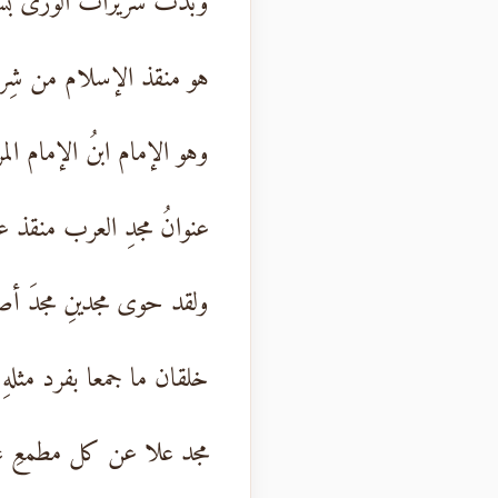
وبَدت سريراتُ الورى بسر
هو منقذ الإسلام من شِ
وهو الإمام ابنُ الإمام ال
عنوانُ مجدِ العرب منقذ 
ولقد حوى مجدينِ مجدَ أص
خلقان ما جمعا بفرد مثلهِ
مجد علا عن كل مطمعِ ع