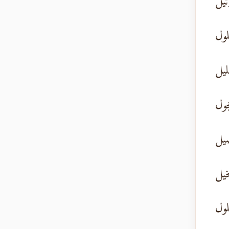
تيل
لول
ليل
حجول
صيل
خيل
لول