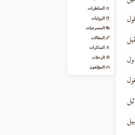
⚖️
المناظرات
لول
📕
الروايات
🎭
المسرحيات
قيل
🖋️
المقالات
📓
المذكرات
دول
🧭
الرحلات
✍️
المؤلفون
غول
ئيل
بيل