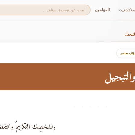
المؤلفون
ستكشف
تبجيل
مؤلف معاصر
والتبجيل
· · · · ·
ولشخصِك التكريمُ والتف