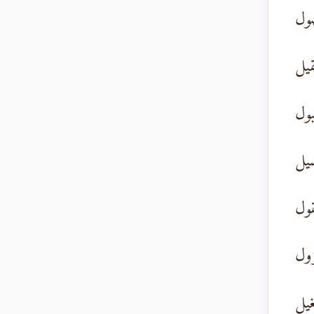
ول
قيل
بول
سيل
قول
زول
غيل