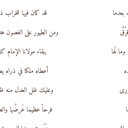
بعدما
قد كان فيها للخراب ذ
رُقٌ
ومن الطيور على الغصون ه
ما لَها
ببقاء مولانا الإمام ك
ه
أعطاه ملكا في ذراه ي
ورى
وعليك ظل العدل منه ظل
فرحاً عظيما عَرضُها وال