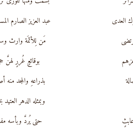
ائر
بَسَمت ومنها للورى تر
رك العدى
عبد العزيز الصارم المس
مرتضى
مَن لِلأئمَة وارث وس
عزهم
بوقائعٍ غُررٍ لهنَّ 
الة
بذراعهِ والمجد منه أ
وبمثله الدهر العتيد ب
ابثٍ
حتى يُردَّ وبأسه مف