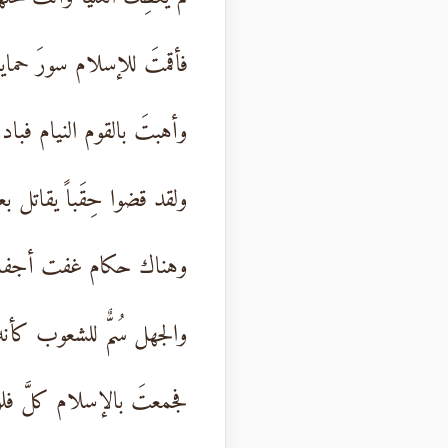
فأقمتَ للإسلام سورَ حماية
وأهبتَ بالقوم النيام فباد
ولقد قضوا حِقَباً يقاتل ب
وهناك حكام غفت أجفان
والجهل سُمٌّ للشعوب كأنه
فجمعتَ بالإسلام كلَّ فلو