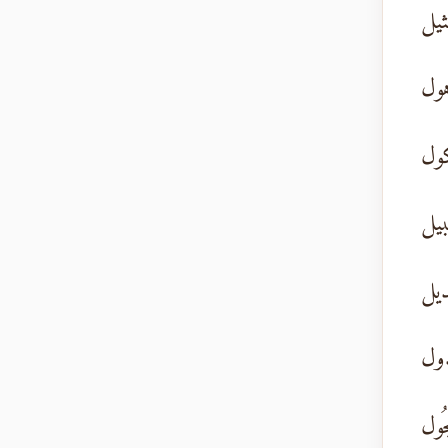
ثيل
هول
كول
بيل
ديل
ذول
ُول