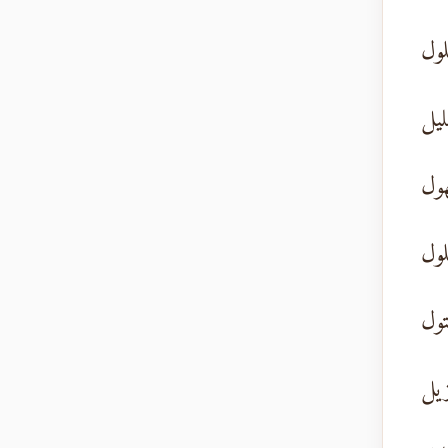
لول
ليل
هول
لول
تول
زيل