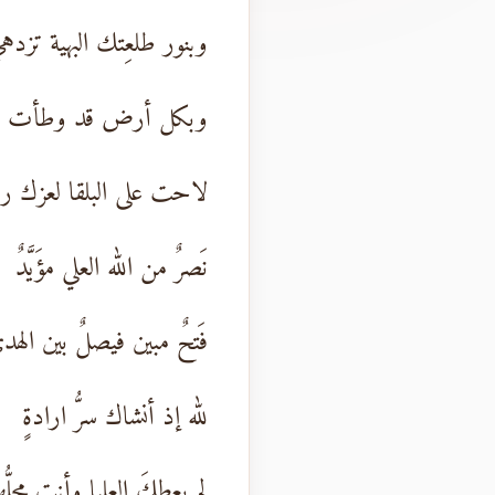
وبنور طلعِتك البهية تزده
وبكل أرض قد وطأت أد
لاحت على البلقا لعزك راي
نَصرٌ من الله العلي مؤَيَّدٌ
فَتحٌ مبين فيصلٌ بين الهد
لله إذ أنشاك سرُّ ارادةٍ
لم يعطِكَ العليا وأنت محلُّه