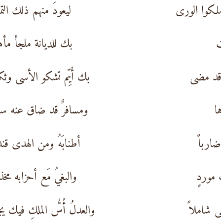
ملكوا الورى
ليعودَ منهم ذلك التم
ت
بك للديانة ملجأ مأ
 قد مضى
بك أَيِّم تشكو الأسى وث
ا
ومسافرٌ قد ضاق عنه س
ارباً
أطنابَهُ ومن الهدى قن
موردٍ
والبغيُ مَع أحزابه مخ
 شاملاً
والعدلُ أُسُّ الملكِ فيك يج