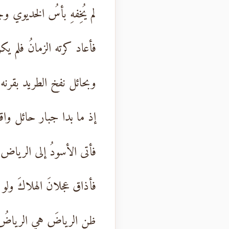
لم يُخِفهِ بأسُ الخديوي وج
فأعاد كرته الزمانُ فلم يك
وبحائل نفخ الطريد بقرنه
إذ ما بدا جبار حائل واقفا
فأتى الأسودُ إلى الرياض
فأذاق عجلانَ الهلاكَ ول
ظن الرياضَ هي الرياض