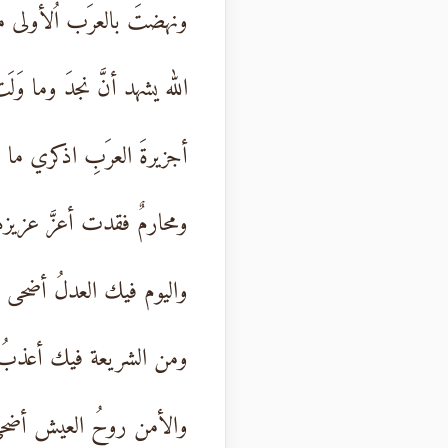
ونهضتَ بالعرَب اُلأولى 
الله يشهد أنَّ نجدَ وما وَلَ
أجزيرةَ العرَبِ اذكري ما
ومحارمٌ فقدت أعزَّ عزيزه
واليوم فيك العدلُ أضحى ض
ومن الشريعة فيك أعذبُ 
والأمن روحُ العيش أضحى