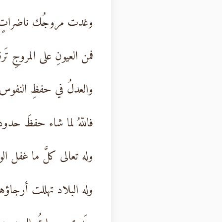
وغدت مروجُك ناضراتٍ 
فمن العيونِ على المروجِ تَرق
والعدلُ في حفظِ النفوس و
فاللّهُ لما شاء حفظَ حدود
وله تعالى كلَّ ما غفل ال
وله البلاد تهللت أرجاؤها