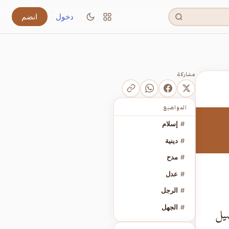
دخول
انضم
مشاركة
المواضيع
#
إسلام
#
دينية
#
مدح
#
عدل
#
الرجل
#
الجهل
ضيل