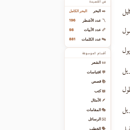
عن القصيدة
ليل
البحر الكامل
✒️
البحر
196
〽️
عدد الأشطر
مول
98
📏
عدد الأبيات
881
🔤
عدد الكلمات
يول
أقسام الموسوعة
📜
الشعر
يل
💬
اقتباسات
📚
قصص
طول
📖
كتب
🪶
الأمثال
أويل
🎭
المقامات
✉️
الرسائل
فيل
🗣️
الخطب