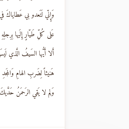
وَإِنّي لَتَعدو بي عَطاياكَ ف
عَلى كُلِّ طَيّارٍ إِلَيها بِرِجلِهِ
أَلا أَيُّها السَيفُ الَّذي لَيس
هَنيئاً لِضَربِ الهامِ وَالمَجدِ و
وَلِم لا يَقي الرَحمَنُ حَدَّيك