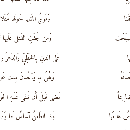
َنا
وَمَوجُ المَنايا حَولَها مُتَلا
َصبَحَت
وَمِن جُثَثِ القَتلى عَلَيها تَما
ا
عَلى الدينِ بِالخَطِّيِّ وَالدَهرُ را
ذتَهُ
وَهُنَّ لِما يَأخُذنَ مِنكَ غَوا
ارِعاً
مَضى قَبلَ أَن تُلقى عَلَيهِ الجَوا
سُ هَدمَها
وَذا الطَعنُ آساسٌ لَها وَدَعا