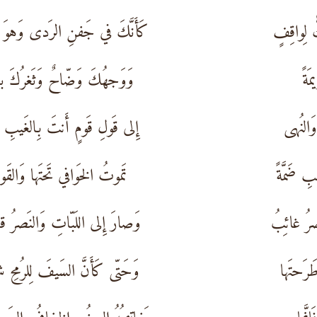
 لِواقِفٍ
كَأَنَّكَ في جَفنِ الرَدى وَهوَ نا
َةً
وَوَجهُكَ وَضّاحٌ وَثَغرُكَ با
َالنُهى
إِلى قَولِ قَومٍ أَنتَ بِالغَيبِ عا
ِ ضَمَّةً
تَموتُ الخَوافي تَحتَها وَالقَوا
رُ غائِبُ
وَصارَ إِلى اللَبّاتِ وَالنَصرُ قا
َرَحتَها
وَحَتّى كَأَنَّ السَيفَ لِلرُمحِ شا