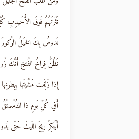
وَمَن طَلَبَ الفَتحَ الجَليلَ فَإِ
نَثَرتَهُمُ فَوقَ الأُحَيدِبِ كُلِّ
تَدوسُ بِكَ الخَيلُ الوُكورَ
تَظُنُّ فِراخُ الفُتخِ أَنَّكَ زُرت
إِذا زَلِفَت مَشَّيتَها بِبِطونِها
أَفي كُلِّ يَومٍ ذا الدُمُستُقُ 
أَيُنكِرُ ريحَ اللَيثَ حَتّى يَذوقَ