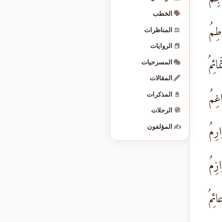
🗣️
الخطب
طِمُ
⚖️
المناظرات
📕
الروايات
ئِمُ
🎭
المسرحيات
🖋️
المقالات
غِمُ
📓
المذكرات
🧭
الرحلات
رِمُ
✍️
المؤلفون
زِمُ
ئِمُ