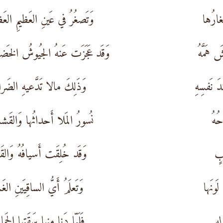
غارُها
وَتَصغُرُ في عَينِ العَظيمِ العَظا
 هَمَّهُ
وَقَد عَجَزَت عَنهُ الجُيوشُ الخَضا
َ نَفسِهِ
وَذَلِكَ مالا تَدَّعيهِ الضَرا
حُهُ
نُسورُ المَلا أَحداثُها وَالقَشا
بٍ
وَقَد خُلِقَت أَسيافُهُ وَالقَوا
َونَها
وَتَعلَمُ أَيُّ الساقِيَينِ الغَم
ِهِ
فَلَمّا دَنا مِنها سَقَتها الجَم