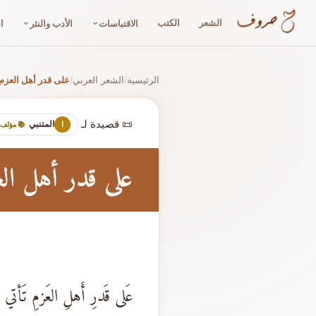
الشعر
الكتب
الاقتباسات
الأدب والنثر
ا
الرئيسية
الشعر العربي
على قدر أهل العزم 
/
/
📜 قصيدة لـ
المتنبي
ا
📚 مؤلف
على قدر أهل العز
عَلى قَدرِ أَهلِ العَزمِ تَأتي ال