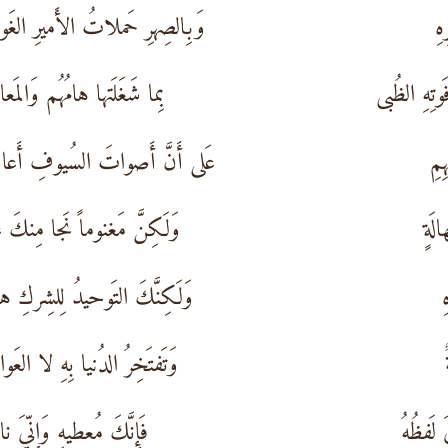
هِ
وَبِالصِهرِ حَملاتُ الأَميرِ الغَوا
تِهِ الظُبى
بِما شَغَلَتها هامُهُم وَالمَع
ِمِ
عَلى أَنَّ أَصواتَ السُيوفِ أَعا
لَةٍ
وَلَكِنَّ مَغنوماً نَجا مِنكَ غا
ِ
وَلَكِنَّكَ التَوحيدُ لِلشِركِ ها
وَتَفتَخِرُ الدُنيا بِهِ لا العَو
 لَفظُهُ
فَإِنَّكَ مُعطيهِ وَإِنِّيَ ن