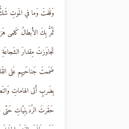
وَقَفتَ وَما في المَوتِ شَكٌّ
تَمُرُّ بِكَ الأَبطالُ كَلمى هَزيم
تَجاوَزتَ مِقدارَ الشَجاعَةِ و
ضَمَمتَ جَناحَيهِم عَلى القَلب
بِضَربٍ أَتى الهاماتِ وَالنَص
حَقَرتَ الرُدَينِيّاتِ حَتّى ط