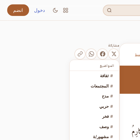
دخول
انضم
مشاركة
فظ
المواضيع
#
ثقافة
#
المجتمعات
#
مدح
#
حربي
#
فخر
#
وصف
رِمُ
#
مشهور/ة