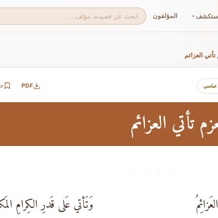
المؤلفون
ستكشف
تأتي العزائم
PDF
ح
 عباسي
م تأتي العزائم
· · · · ·
عَزائِمُ
وَتَأتي عَلى قَدرِ الكِرامِ المَكا