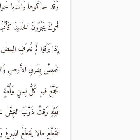
وَقَد حاكَموها وَالمَنايا حَواك
أَتوكَ يَجُرّونَ الحَديدَ كَأَنَّهُ
إِذا بَرَقوا لَم تُعرَفِ البيضُ م
خَميسٌ بِشَرقِ الأَرضِ وَال
تَجَمَّعَ فيهِ كُلُّ لِسنٍ وَأُمَّةٍ
فَلِلَّهِ وَقتٌ ذَوَّبَ الغِشَّ نار
تَقَطَّعَ مالا يَقطَعُ الدِرعَ وَا