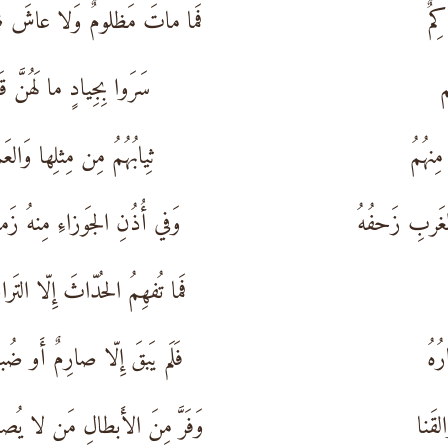
ِمٌ
فَما ماتَ مَظلومٌ وَلا عاشَ ظا
م
سَرَوا بِجِيادٍ ما لَهُنَّ قَو
ِنهُمُ
ثِيابُهُمُ مِن مِثلِها وَالعَم
غَربِ زَحفُهُ
وَفي أُذُنِ الجَوزاءِ مِنهُ زَما
فَما تُفهِمُ الحُدّاثَ إِلّا التَر
ُهُ
فَلَم يَبقَ إِلّا صارِمٌ أَو ضُبا
لقَنا
وَفَرَّ مِنَ الأَبطالِ مَن لا يُصا