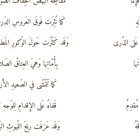
نَّما
مَفاتيحُهُ البيضُ الخِفافُ الصَوا
هِ
كَما نُثِرَت فَوقَ العَروسِ الدَرا
 عَلى الذُرى
وَقَد كَثُرَت حَولَ الوُكورِ المَطا
َها
بِأُمّاتِها وَهيَ العِتاقُ الصَلا
كَما تَتَمَشّى في الصَعيدِ الأَرا
مُقدِمٌ
قَفاهُ عَلى الإِقدامِ لِلوَجهِ لا
هُ
وَقَد عَرَفَت ريحَ اللُيوثِ البَها