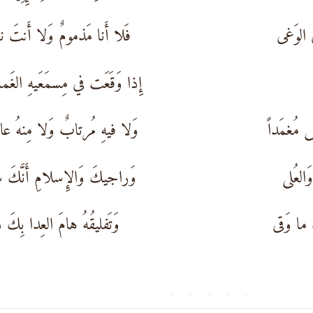
ي الوَغى
فَلا أَنا مَذمومٌ وَلا أَنتَ نا
إِذا وَقَعَت في مِسمَعَيهِ الغَما
َ مُغمَداً
وَلا فيهِ مُرتابٌ وَلا مِنهُ عا
َالعُلى
وَراجيكَ وَالإِسلامِ أَنَّكَ سا
َ ما وَقى
وَتَفليقُهُ هامَ العِدا بِكَ دا
· · · · ·