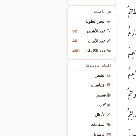
ئِمُ
عن القصيدة
✒️
البحر الطويل
رِمُ
92
〽️
عدد الأشطر
46
📏
عدد الأبيات
غِمُ
459
🔤
عدد الكلمات
أقسام الموسوعة
عِمُ
📜
الشعر
💬
اقتباسات
ئِمُ
📚
قصص
📖
كتب
ائِمُ
🪶
الأمثال
🎭
المقامات
اجِمُ
✉️
الرسائل