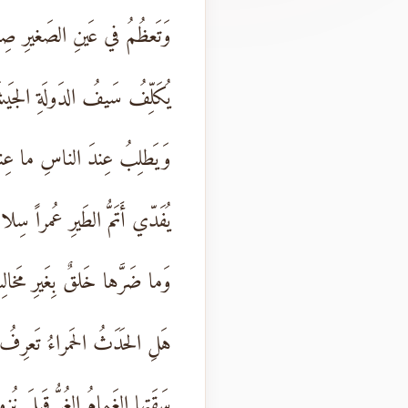
وَتَعظُمُ في عَينِ الصَغيرِ صِ
يُكَلِّفُ سَيفُ الدَولَةِ الجَيشَ
وَيَطلِبُ عِندَ الناسِ ما عِند
يُفَدّي أَتَمُّ الطَيرِ عُمراً سِلا
وَما ضَرَّها خَلقٌ بِغَيرِ مَخالِ
هَلِ الحَدَثُ الحَمراءُ تَعرِفُ ل
سَقَتها الغَمامُ الغُرُّ قَبلَ نُزول