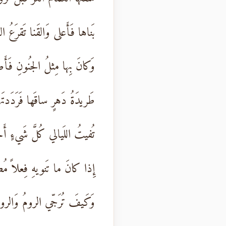
بَناها فَأَعلى وَالقَنا تَقرَعُ الق
وَكانَ بِها مِثلُ الجُنونِ فَأ
طَريدَةُ دَهرٍ ساقَها فَرَدَدتَه
تُفيتُ اللَيالي كُلَّ شَيءٍ أَخَ
إِذا كانَ ما تَنويهِ فِعلاً مُض
وَكَيفَ تُرَجّي الرومُ وَالرو