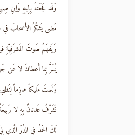
وَقَد فَجَعَتهُ بِاِبنِهِ وَاِبنِ صِهرِ
مَضى يَشكُرُ الأَصحابَ في فَو
وَيَفهَمُ صَوتَ المَشرَفِيَّةِ فيه
يُسَرُّ بِما أَعطاكَ لا عَن جَها
وَلَستَ مَليكاً هازِماً لِنَظيرِه
تَشَرَّفُ عَدنانٌ بِهِ لا رَبيعَةٌ
لَكَ الحَمدُ في الدُرِّ الَّذي لِيَ