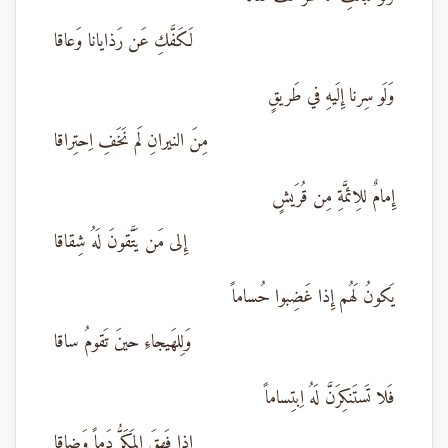
لَكَفَّكِ عَن رَذايانا وَعاقا
وَلَو سِرنا إِلَيهِ في طَريقٍ
مِنَ النيرانِ لَم نَخَفِ اِحتِراقا
إِمامٌ للِائمَّةِ مِن قُرَيشٍ
إِلى مَن يَتَّقونَ لَهُ شِقاقا
يَكونُ لَهُم إِذا غَضِبوا حُساماً
وَلِلهَيجاءِ حينَ تَقومُ ساقا
فَلا تَستَنكِرَنَّ لَهُ اِبتِساماً
إِذا فَهِقَ المَكَرُّ دَماً وَضاقا