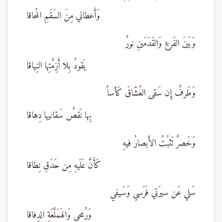
وَأَعطاني مِنَ السَقَمِ المُحاقا
وَبَينَ الفَرعِ وَالقَدَمَينِ نورٌ
يَقودُ بِلا أَزِمَّتِها النِياقا
وَطَرفٌ إِن سَقى العُشّاقَ كَأساً
بِها نَقصٌ سَقانيها دِهاقا
وَخَصرٌ تَثبُتُ الأَبصارُ فيهِ
كَأَنَّ عَلَيهِ مِن حَدَقِ نِطاقا
سَلي عَن سيرَتي فَرَسي وَسَيفي
وَرُمحي وَالهَمَلَّعَةِ الدِفاقا