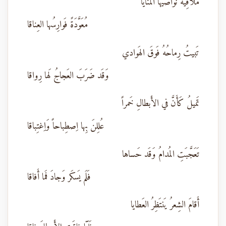
مُلاقِيَةً نَواصيها المَنايا
مُعَوَّدَةً فَوارِسُها العِناقا
تَبيتُ رِماحُهُ فَوقَ الهَوادي
وَقَد ضَرَبَ العَجاجُ لَها رِواقا
تَميلُ كَأَنَّ في الأَبطالِ خَمراً
عُلِلنَ بِها اِصطِباحاً وَاِغتِباقا
تَعَجَّبَتِ المُدامُ وَقَد حَساها
فَلَم يَسكَر وَجادَ فَما أَفاقا
أَقامَ الشِعرُ يَنتَظِرُ العَطايا