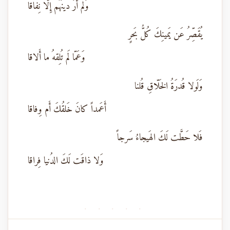
وَلَم أَرَ دينَهُم إِلّا نِفاقا
يُقَصِّرُ عَن يَمينِكَ كُلُّ بَحرٍ
وَعَمّا لَم تُلِقهُ ما أَلاقا
وَلَولا قُدرَةُ الخَلّاقِ قُلنا
أَعَمداً كانَ خَلقُكَ أَم وِفاقا
فَلا حَطَّت لَكَ الهَيجاءُ سَرجاً
وَلا ذاقَت لَكَ الدُنيا فِراقا
· · · · ·