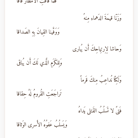
فَلَمّا فاقَتِ الأَمطارَ فاقا
وَزَنّا قيمَةَ الدَهماءِ مِنهُ
وَوَفَّينا القِيانَ بِهِ الصَداقا
وَحاشا لِاِرتِياحِكَ أَن يُبارى
وَلِلكَرَمِ الَّذي لَكَ أَن يُباقى
وَلَكِنّا نُداعِبُ مِنكَ قَرماً
تَراجَعَتِ القُرومُ لَهُ حِقاقا
فَتىً لا تَسلُبُ القَتلى يَداهُ
وَيَسلُبُ عَفوُهُ الأَسرى الوَثاقا