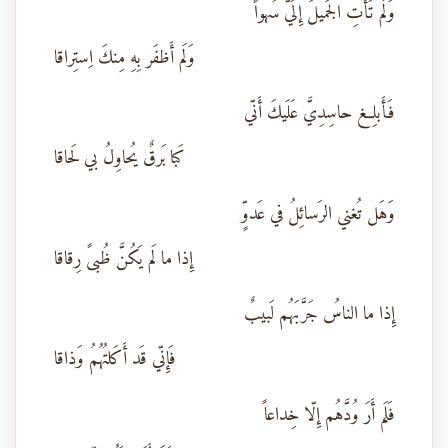
وَلَم تَأتِ الجَميلَ إِلَيَّ سَهواً
وَلَم أَظفَر بِهِ مِنكَ اِستِراقا
فَأَبلِغ حاسِدِيَّ عَلَيكَ أَنّي
كَبا بَرقٌ يُحاوِلُ بي لَحاقا
وَهَل تُغني الرَسائِلُ في عَدوٍّ
إِذا ما لَم يَكُنَّ ظُبىً رِقاقا
إِذا ما الناسُ جَرَّبَهُم لَبيبٌ
فَإِنّي قَد أَكَلتُهُمُ وَذاقا
فَلَم أَرَ وُدَّهُم إِلّا خِداعاً