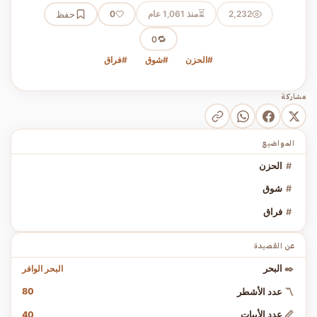
⏳
2,232
منذ 1,061 عام
🤍
حفظ
0
🔁
0
#الحزن
#شوق
#فراق
مشاركة
المواضيع
#
الحزن
#
شوق
#
فراق
عن القصيدة
البحر الوافر
✒️
البحر
80
〽️
عدد الأشطر
40
📏
عدد الأبيات