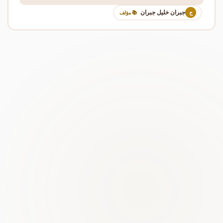
جبران خليل جبران
ج
📚 مؤلف