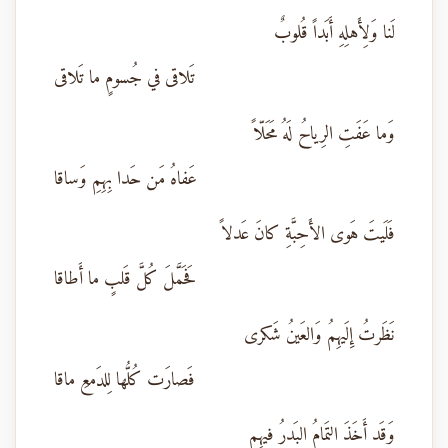
لَنا وَلِأَهلِهِ أَبَداً قُلوبٌ
تَلاقى في جُسومٍ ما تَلاقى
وَما عَفَتِ الرِياحُ لَهُ مَحَلّاً
عَفاهُ مَن حَدا بِهِمِ وَساقا
فَلَيتَ هَوى الأَحِبَّةِ كانَ عَدلاً
فَحَمَّلَ كُلَّ قَلبٍ ما أَطاقا
نَظَرتُ إِلَيهِمُ وَالعَينُ شَكرى
فَصارَت كُلُّها لِلدَمعِ ماقا
وَقَد أَخَذَ التَمامُ البَدرُ فيهِم