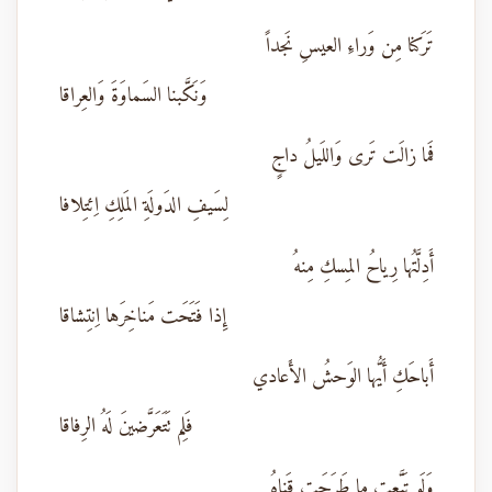
تَرَكنا مِن وَراءِ العيسِ نَجداً
وَنَكَّبنا السَماوَةَ وَالعِراقا
فَما زالَت تَرى وَاللَيلُ داجٍ
لِسَيفِ الدَولَةِ المَلِكِ اِئتِلافا
أَدِلَّتُها رِياحُ المِسكِ مِنهُ
إِذا فَتَحَت مَناخِرَها اِنتِشاقا
أَباحَكِ أَيُّها الوَحشُ الأَعادي
فَلِم تَتَعَرَّضينَ لَهُ الرِفاقا
وَلَو تَبَّعتِ ما طَرَحَت قَناهُ