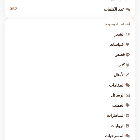
357
🔤
عدد الكلمات
أقسام الموسوعة
📜
الشعر
💬
اقتباسات
📚
قصص
📖
كتب
🪶
الأمثال
🎭
المقامات
✉️
الرسائل
🗣️
الخطب
⚖️
المناظرات
📕
الروايات
🎭
المسرحيات