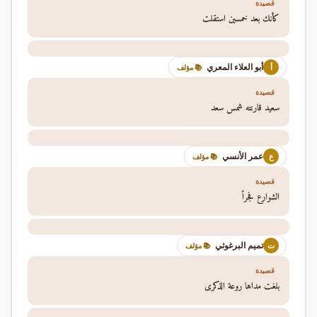
قصيدة
كأنك بعد خمسين استقلت
أبو العلاء المعري
أ
📚 مؤلف
قصيدة
سعيد قارنته شمس سعد
عمر الأنسي
ع
📚 مؤلف
قصيدة
الشوارع فجراً
تميم البرغوثي
ت
📚 مؤلف
قصيدة
بلغت مداها روعة الذكرى