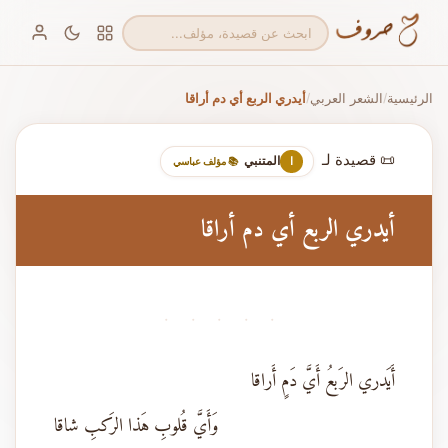
الرئيسية
الشعر العربي
أيدري الربع أي دم أراقا
/
/
📜 قصيدة لـ
المتنبي
ا
📚 مؤلف عباسي
أيدري الربع أي دم أراقا
· · · · ·
أَيَدري الرَبعُ أَيَّ دَمٍ أَراقا
وَأَيَّ قُلوبِ هَذا الرَكبِ شاقا