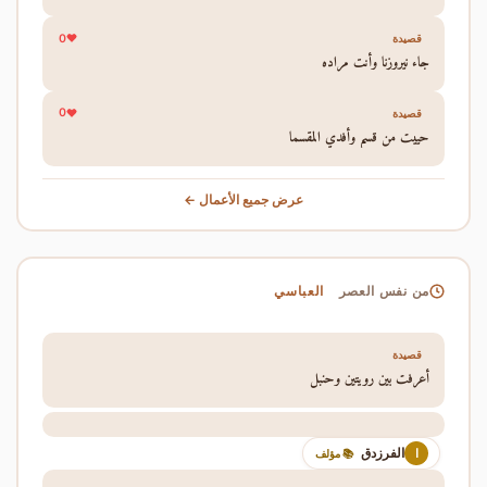
0
قصيدة
جاء نيروزنا وأنت مراده
0
قصيدة
حييت من قسم وأفدي المقسما
عرض جميع الأعمال ←
العباسي
من نفس العصر
قصيدة
أعرفت بين رويتين وحنبل
الفرزدق
ا
📚 مؤلف