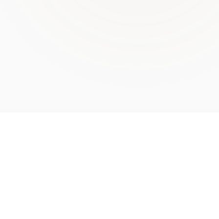
أكبر موسوعة للأدب العربي — أشعار، حكايات، حِكَم، وكُتُب، من