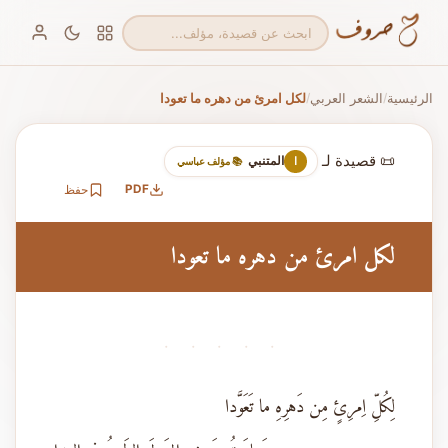
الرئيسية
الشعر العربي
لكل امرئ من دهره ما تعودا
/
/
📜 قصيدة لـ
المتنبي
ا
📚 مؤلف عباسي
PDF
حفظ
لكل امرئ من دهره ما تعودا
· · · · ·
لِكُلِّ اِمرِئٍ مِن دَهرِهِ ما تَعَوَّدا