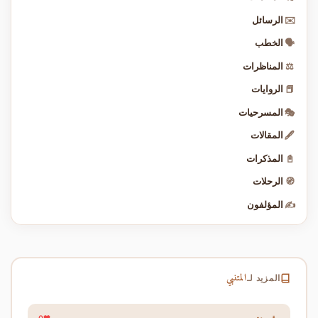
✉️
الرسائل
🗣️
الخطب
⚖️
المناظرات
📕
الروايات
🎭
المسرحيات
🖋️
المقالات
📓
المذكرات
🧭
الرحلات
✍️
المؤلفون
المتنبي
المزيد لـ