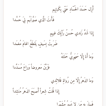
أَزِل حَسَدَ الحُسّادِ عَنّي بِكَبتِهِم
فَأَنتَ الَّذي صَيَّرتَهُم لِيَ حُسَّدا
إِذا شَدَّ زَندي حُسنُ رَأيِكَ فيهِمِ
ضَرَبتُ بِسَيفٍ يَقطَعُ الهامَ مُغمَدا
وَما أَنا إِلّا سَمهَرِيٌّ حَمَلتَهُ
فَزَيَّنَ مَعروضاً وَراعَ مُسَدَّدا
وَما الدَهرُ إِلّا مِن رُواةِ قَلائِدي
إِذا قُلتُ شِعراً أَصبَحَ الدَهرُ مُنشِداً
فَسارَ بِهِ مَن لا يَسيرُ مُشَمِّرا