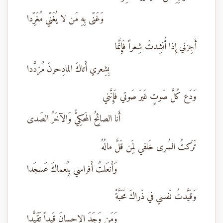
وَغَنّى بِهِ مَن لا يُغَنّي مُغَرِّدا
أَجِزني إِذا أُنشِدتَ شِعراً فَإِنَّما
بِشِعري أَتاكَ المادِحونَ مُرَدَّدا
وَدَع كُلَّ صَوتٍ غَيرَ صَوتي فَإِنَّني
أَنا الصائِحُ المَحكِيُّ وَالآخَرُ الصَدى
تَرَكتُ السُرى خَلفي لِمَن قَلَّ مالُهُ
وَأَنعَلتُ أَفراسي بِنُعماكَ عَسجَدا
وَقَيَّدتُ نَفسي في ذَراكَ مَحَبَّةً
وَمَن وَجَدَ الإِحسانَ قَيداً تَقَيَّدا