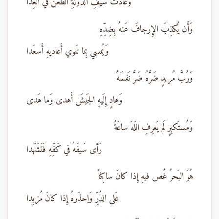
وَعادَتُ سَيفِ الدَولَةِ الطَعنُ في العِدا
وَأَن يُكذِبَ الإِرجافَ عَنهُ بِضِدِّهِ
وَيُمسي بِما تَنوي أَعاديهِ أَسعَدا
وَرُبَّ مُريدٍ ضَرَّهُ ضَرَّ نَفسَهُ
وَهادٍ إِلَيهِ الجَيشَ أَهدى وَما هَدى
وَمُستَكبِرٍ لَم يَعرِفِ اللَهَ ساعَةً
رَأى سَيفَهُ في كَفِّهِ فَتَشَهَّدا
هُوَ البَحرُ غُص فيهِ إِذا كانَ ساكِناً
عَلى الدُرِّ وَاِحذَرهُ إِذا كانَ مُزبِدا