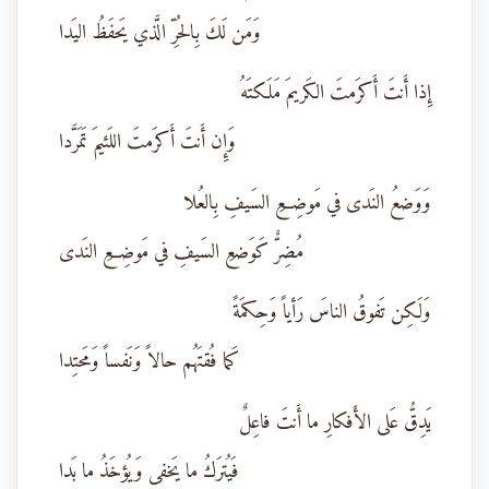
وَمَن لَكَ بِالحُرِّ الَّذي يَحفَظُ اليَدا
إِذا أَنتَ أَكرَمتَ الكَريمَ مَلَكتَهُ
وَإِن أَنتَ أَكرَمتَ اللَئيمَ تَمَرَّدا
وَوَضعُ النَدى في مَوضِعِ السَيفِ بِالعُلا
مُضِرٌّ كَوَضعِ السَيفِ في مَوضِعِ النَدى
وَلَكِن تَفوقُ الناسَ رَأياً وَحِكمَةً
كَما فُقتَهُم حالاً وَنَفساً وَمَحتِدا
يَدِقُّ عَلى الأَفكارِ ما أَنتَ فاعِلٌ
فَيُترَكُ ما يَخفى وَيُؤخَذُ ما بَدا