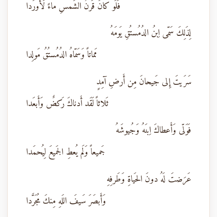
فَلَو كانَ قَرنُ الشَمسِ ماءً لَأَورَدا
لِذَلِكَ سَمّى اِبنُ الدُمُستُقِ يَومَهُ
مَماتاً وَسَمّاهُ الدُمُستُقُ مَولِدا
سَرَيتَ إِلى جَيحانَ مِن أَرضِ آمِدٍ
ثَلاثاً لَقَد أَدناكَ رَكضٌ وَأَبعَدا
فَوَلّى وَأَعطاكَ اِبنَهُ وَجُيوشَهُ
جَميعاً وَلَم يُعطِ الجَميعَ لِيُحمَدا
عَرَضتَ لَهُ دونَ الحَياةِ وَطَرفِهِ
وَأَبصَرَ سَيفَ اللَهِ مِنكَ مُجَرَّدا