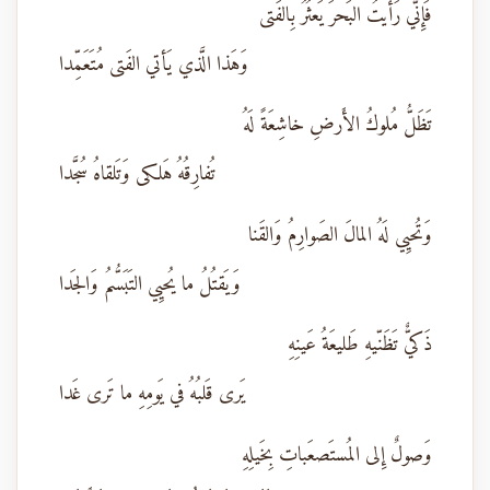
فَإِنّي رَأَيتُ البَحرَ يَعثُرُ بِالفَتى
وَهَذا الَّذي يَأتي الفَتى مُتَعَمِّدا
تَظَلُّ مُلوكُ الأَرضِ خاشِعَةً لَهُ
تُفارِقُهُ هَلكى وَتَلقاهُ سُجَّدا
وَتُحيِي لَهُ المالَ الصَوارِمُ وَالقَنا
وَيَقتُلُ ما يُحيِي التَبَسُّمُ وَالجَدا
ذَكيٌّ تَظَنّيهِ طَليعَةُ عَينِهِ
يَرى قَلبُهُ في يَومِهِ ما تَرى غَدا
وَصولٌ إِلى المُستَصعَباتِ بِخَيلِهِ