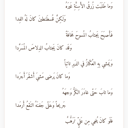
وَما طَلَبَت زُرقُ الأَسِنَّةِ غَيرَهُ
وَلَكِنَّ قُسطَنطينَ كانَ لَهُ الفِدا
فَأَصبَحَ يَجتابُ المُسوحَ مَخافَةً
وَقَد كانَ يَجتابُ الدِلاصَ المُسَرَّدا
وَيَمشي بِهِ العُكّازُ في الدَيرِ تائِباً
وَما كانَ يَرضى مَشيَ أَشقَرَ أَجرَدا
وَما تابَ حَتّى غادَرَ الكَرُّ وَجهَهُ
جَريحاً وَخَلّى جَفنَهُ النَقعُ أَرمَدا
فَلَو كانَ يُنجي مِن عَليٍّ تَرَهُّبٌ