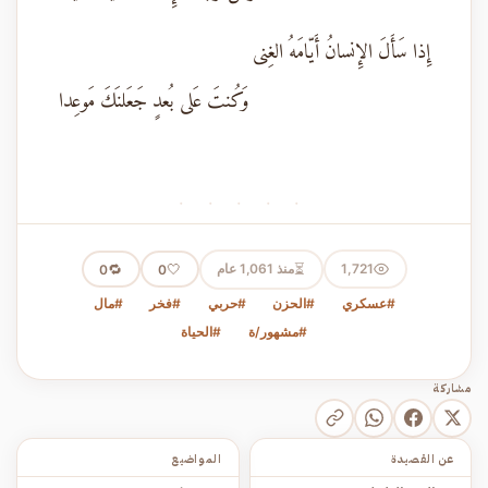
إِذا سَأَلَ الإِنسانُ أَيّامَهُ الغِنى
وَكُنتَ عَلى بُعدٍ جَعَلنَكَ مَوعِدا
· · · · ·
⏳
1,721
منذ 1,061 عام
🤍
🔁
0
0
#عسكري
#الحزن
#حربي
#فخر
#مال
#مشهور/ة
#الحياة
مشاركة
عن القصيدة
المواضيع