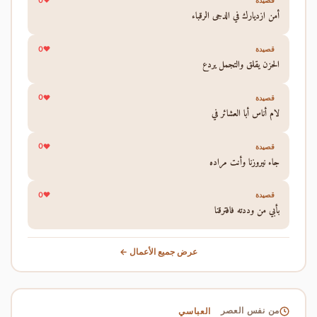
0
قصيدة
أمن ازديارك في الدجى الرقباء
0
قصيدة
الحزن يقلق والتجمل يردع
0
قصيدة
لام أناس أبا العشائر في
0
قصيدة
جاء نيروزنا وأنت مراده
0
قصيدة
بأبي من وددته فافترقنا
عرض جميع الأعمال ←
العباسي
من نفس العصر