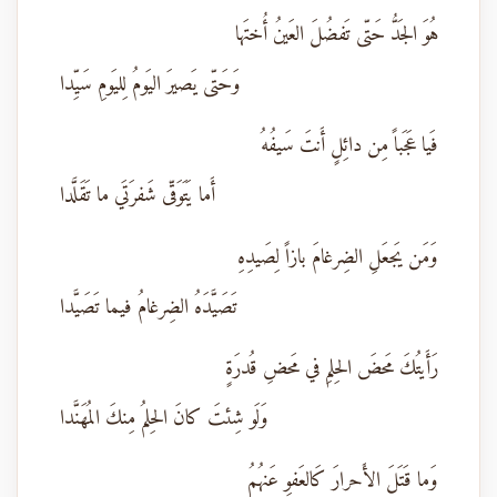
هُوَ الجَدُّ حَتّى تَفضُلَ العَينُ أُختَها
وَحَتّى يَصيرَ اليَومُ لِليَومِ سَيِّدا
فَيا عَجَباً مِن دائِلٍ أَنتَ سَيفُهُ
أَما يَتَوَقّى شَفرَتَي ما تَقَلَّدا
وَمَن يَجعَلِ الضِرغامَ بازاً لِصَيدِهِ
تَصَيَّدَهُ الضِرغامُ فيما تَصَيَّدا
رَأَيتُكَ مَحضَ الحِلمِ في مَحضِ قُدرَةٍ
وَلَو شِئتَ كانَ الحِلمُ مِنكَ المُهَنَّدا
وَما قَتَلَ الأَحرارَ كَالعَفوِ عَنهُمُ