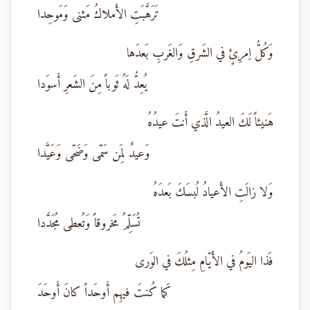
تَرَهَّبَتِ الأَملاكُ مَثنى وَمَوحِدا
وَكُلُّ اِمرِئٍ في الشَرقِ وَالغَربِ بَعدَها
يُعِدُّ لَهُ ثَوباً مِنَ الشَعرِ أَسوَدا
هَنيئاً لَكَ العيدُ الَّذي أَنتَ عيدُهُ
وَعيدٌ لِمَن سَمّى وَضَحّى وَعَيَّدا
وَلا زالَتِ الأَعيادُ لُبسَكَ بَعدَهُ
تُسَلِّمُ مَخروقاً وَتُعطى مُجَدَّدا
فَذا اليَومُ في الأَيّامِ مِثلُكَ في الوَرى
كَما كُنتَ فيهِم أَوحَداً كانَ أَوحَدَ