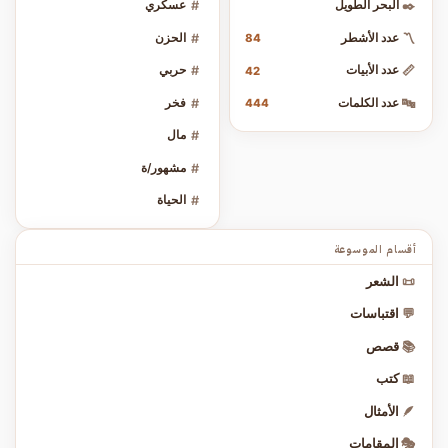
✒️
البحر الطويل
#
عسكري
〽️
عدد الأشطر
#
الحزن
84
📏
عدد الأبيات
#
حربي
42
🔤
عدد الكلمات
#
فخر
444
#
مال
#
مشهور/ة
#
الحياة
أقسام الموسوعة
📜
الشعر
💬
اقتباسات
📚
قصص
📖
كتب
🪶
الأمثال
🎭
المقامات