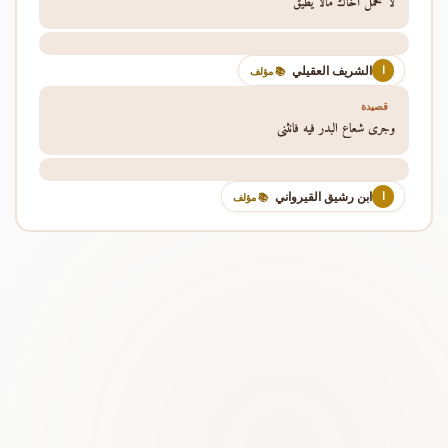
لا تحمل أخاك مالا يطيق
الشريف العقيلي
ا
📚 مؤلف
قصيدة
وجرى شعاع البدر فيه فانثنى
ابن رشيق القيرواني
ا
📚 مؤلف