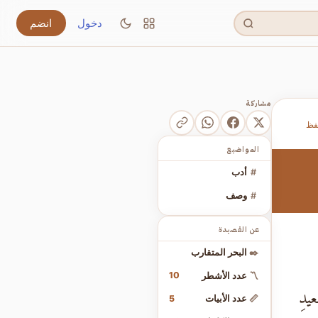
دخول
انضم
مشاركة
فظ
المواضيع
#
أدب
#
وصف
عن القصيدة
✒️
البحر المتقارب
10
〽️
عدد الأشطر
يدِ
5
📏
عدد الأبيات