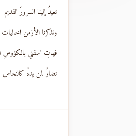
تعيدُ إلينا السرورَ القديم
وتذكرنا الأزمن الخاليات
فهاتِ اسقني بالكؤوسِ ال
نضارُ لمن يدهُ كالنحاس