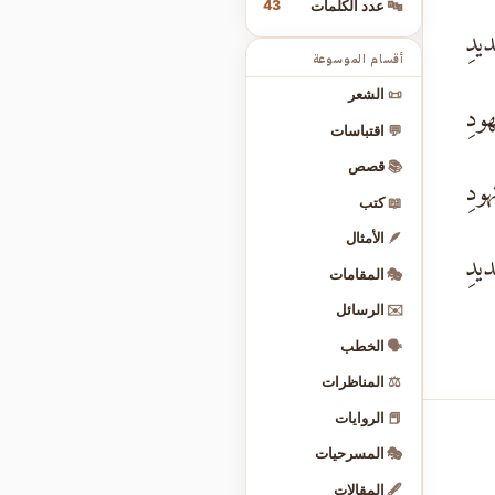
43
🔤
عدد الكلمات
يدِ
أقسام الموسوعة
📜
الشعر
هودِ
💬
اقتباسات
📚
قصص
هودِ
📖
كتب
🪶
الأمثال
يدِ
🎭
المقامات
✉️
الرسائل
🗣️
الخطب
⚖️
المناظرات
📕
الروايات
🎭
المسرحيات
🖋️
المقالات