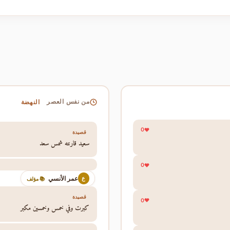
النهضة
من نفس العصر
0
قصيدة
سعيد قارنته شمس سعد
0
عمر الأنسي
ع
📚 مؤلف
قصيدة
0
كبرت وفي خمس وخمسين مكبر