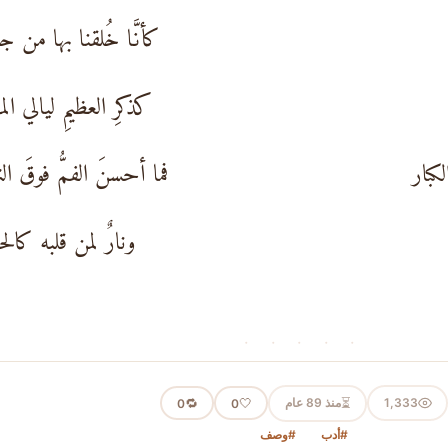
كأنَّا خُلقنا بها من جد
كذكرِ العظيمِ ليالي الم
كبار
فما أحسنَ الفمُّ فوقَ الن
ونارٌ لمن قلبه كالحد
· · · · ·
⏳
1,333
منذ 89 عام
🤍
🔁
0
0
#أدب
#وصف