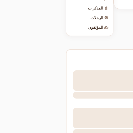
📓
المذكرات
🧭
الرحلات
✍️
المؤلفون