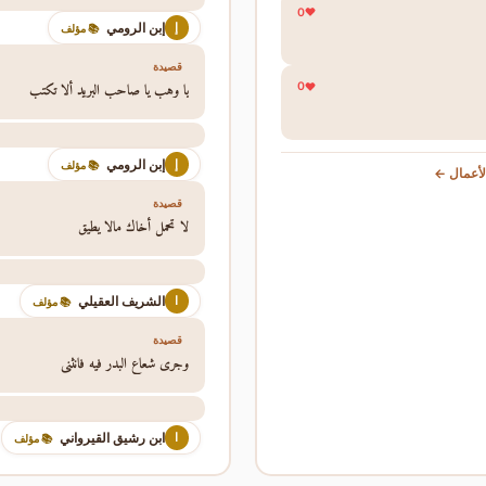
0
إبن الرومي
إ
📚 مؤلف
قصيدة
يا وهب يا صاحب البريد ألا تكتب
0
إبن الرومي
إ
📚 مؤلف
أعمال ←
قصيدة
لا تحمل أخاك مالا يطيق
الشريف العقيلي
ا
📚 مؤلف
قصيدة
وجرى شعاع البدر فيه فانثنى
ابن رشيق القيرواني
ا
📚 مؤلف