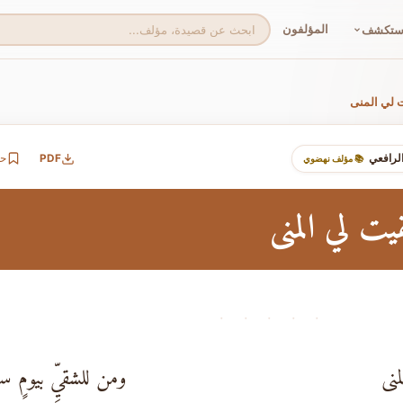
المؤلفون
ستكشف
 لي المنى
رافعي
PDF
ح
📚 مؤلف نهضوي
يت لي المنى
· · · · ·
منى
ومن للشقيِّ بيومٍ سع