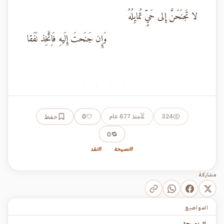
لا تَجنَحَنَّ إِلى حَيٍّ تُمايِلُهُ
وَإِن جَنَحتَ إِلَيهِ فَاِتَّخِذ نَفَقا
· · · · ·
⏳
324
منذ 677 عام
🤍
حفظ
0
🔁
0
#نصيحة
#نقد
مشاركة
المواضيع
#
نصيحة