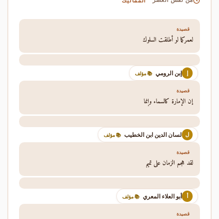
المماليك
من نفس العصر
قصيدة
لعمركما لو أطلقت السلوك
إبن الرومي
إ
📚 مؤلف
قصيدة
إن الإمارة كالسماء وإنما
لسان الدين ابن الخطيب
ل
📚 مؤلف
قصيدة
لقد هجم الزمان على تميم
أبو العلاء المعري
أ
📚 مؤلف
قصيدة