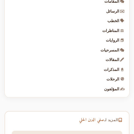
🎭
المقامات
✉️
الرسائل
🗣️
الخطب
⚖️
المناظرات
📕
الروايات
🎭
المسرحيات
🖋️
المقالات
📓
المذكرات
🧭
الرحلات
✍️
المؤلفون
صفي الدين الحلي
المزيد لـ