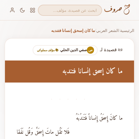
الرئيسية
الشعر العربي
ما كان إسحق إنسانا فتندبه
/
/
📜 قصيدة لـ
صفي الدين الحلي
ص
📚 مؤلف مملوكي
ما كان إسحق إنسانا فتندبه
· · · · ·
ما كانَ إِسحَقُ إِنساناً فَتَندُبَهُ
فَلا تَقُل ماتَ إِسحَقٌ وَقُل نَفَقا