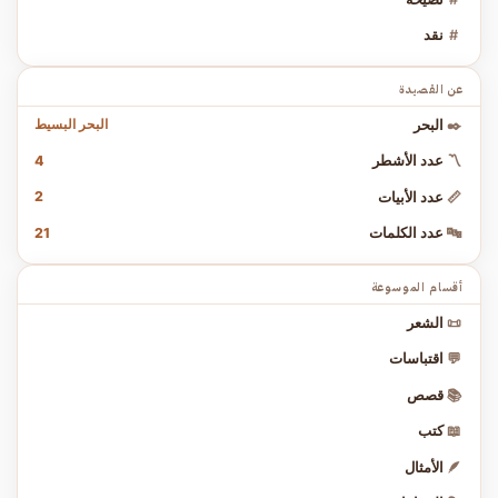
#
نقد
عن القصيدة
البحر البسيط
✒️
البحر
4
〽️
عدد الأشطر
2
📏
عدد الأبيات
21
🔤
عدد الكلمات
أقسام الموسوعة
📜
الشعر
💬
اقتباسات
📚
قصص
📖
كتب
🪶
الأمثال