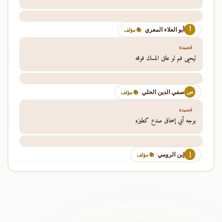
أبو العلاء المعري
أ
📚 مؤلف
قصيدة
ليحيى فم لو علق المسك فوقه
صفي الدين الحلي
ص
📚 مؤلف
قصيدة
بوجه أبي إسحاق صدع كطيزه
إبن الرومي
إ
📚 مؤلف