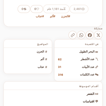
⏳
2,461
منذ 1,181 عام
🤍
🔁
0
0
#الحزن
#ألم
#عذاب
مشاركة
عن القصيدة
المواضيع
✒️
البحر الطويل
#
الحزن
〽️
عدد الأشطر
#
ألم
62
📏
عدد الأبيات
#
عذاب
31
🔤
عدد الكلمات
316
أقسام الموسوعة
📜
الشعر
💬
اقتباسات