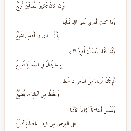
وَإِن كانَ تَكبيرَ المُصَلّينَ أَربَعُ
وَما كُنتُ أَدري يَعلَمُ اللَهُ قَبلَها
بِأَنَّ النَدى في أَهلِهِ يَتَشَيَّعُ
وَقُمنا فَقُلنا بَعدَ أَن أُفرِدَ الثَرى
بِهِ ما يُقالُ في السَحابَةِ تُقلِعُ
أَلَم تَكُ تَرعانا مِنَ الدَهرِ إِن سَطا
وَتَحفَظُ مِن آمالِنا ما يُضَيَّعُ
وَتَلبَسُ أَخلاقاً كِراماً كَأَنَّها
عَلى العِرضِ مِن فَرطِ الحَصانَةِ أَدرُعُ