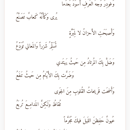
وَغودِرَ وَجهُ العُرفِ أَسوَدَ بَعدَما
يُرى وَكَأَنَّهُ كَعابٌ تَصَنَّعُ
وَأَصبَحَتِ الأَحزانُ لا لِمَبَرَّةٍ
تُسَلِّمُ شَزراً وَالمَعالي تُوَدِّعُ
وَضَلَّ بِكَ المُرتادُ مِن حَيثُ يَهتَدي
وَضَرَّت بِكَ الأَيّامُ مِن حَيثُ تَنفَعُ
وَأَضحَت قَريحاتُ القُلوبِ مِنَ الجَوى
تُقاظُ وَلَكِنَّ المَدامِعَ تُربَعُ
عُيونٌ حَفِظنَ اللَيلَ فيكَ مُجَرَّماً