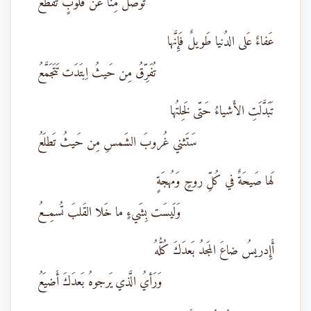
تَوَصَّلُ مِنّا عَن قُلوبٍ تَقَطَّعُ
عَفاءٌ عَلى الدُنيا طَويلٌ فَإِنَّها
تُفَرِّقُ مِن حَيثُ اِبتَدَت تَتَجَمَّعُ
تَبَدَّلَتِ الأَشياءُ حَتّى لَخِلتُها
سَتَثني غُروبَ الشَمسِ مِن حَيثُ تَطلَعُ
لَها صَيحَةٌ في كُلِّ روحٍ وَمُهجَةٍ
وَلَيسَت بِشَيءٍ ما خَلا القَلبَ تُسمِعُ
أَإِدريسُ ضاعَ المَجدُ بَعدَكَ كُلُّهُ
وَرَأيُ الَّذي يَرجوهُ بَعدَكَ أَضيَعُ