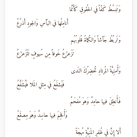
وَتَبسُطُ كَفّاً في الحُقوقِ كَأَنَّما
أَنامِلُها في البَأسِ وَالجودِ أَذرُعُ
وَتَربُطُ جَأشاً وَالكُماةُ قُلوبُهُم
تَزَعزَعُ خَوفاً مِن سُيوفٍ تَتَزَعزَعُ
وَأُمنِيَّةُ المُرتادِ تُحضِرُكَ النَدى
فَيَشفَعُ في مِثلِ المَلا فَيُشَفَّعُ
فَأُنطِقَ فيها حامِدٌ وَهوَ مُفحَمٌ
وَأُفحِمَ فيها حاسِدٌ وَهوَ مِصقَعُ
أَلا إِنَّ في ظُفرِ المَنِيَّةِ مُهجَةً