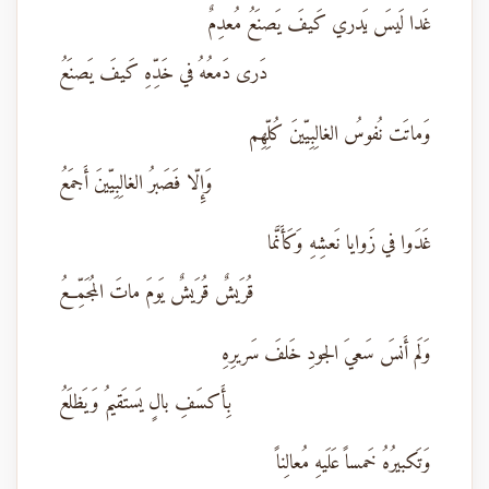
غَدا لَيسَ يَدري كَيفَ يَصنَعُ مُعدِمٌ
دَرى دَمعُهُ في خَدِّهِ كَيفَ يَصنَعُ
وَماتَت نُفوسُ الغالِبِيّينَ كُلِّهِم
وَإِلّا فَصَبرُ الغالِبِيّينَ أَجمَعُ
غَدَوا في زَوايا نَعشِهِ وَكَأَنَّما
قُرَيشٌ قُرَيشٌ يَومَ ماتَ المُجَمِّعُ
وَلَم أَنسَ سَعيَ الجودِ خَلفَ سَريرِهِ
بِأَكسَفِ بالٍ يَستَقيمُ وَيَظلَعُ
وَتَكبيرُهُ خَمساً عَلَيهِ مُعالِناً