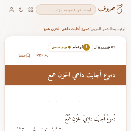
الرئيسية
الشعر العربي
دموع أجابت داعي الحزن همع
/
/
📜 قصيدة لـ
أبو تمام
أ
📚 مؤلف عباسي
PDF
حفظ
دموع أجابت داعي الحزن همع
· · · · ·
دُموعٌ أَجابَت داعِيَ الحُزنِ هُمَّعُ