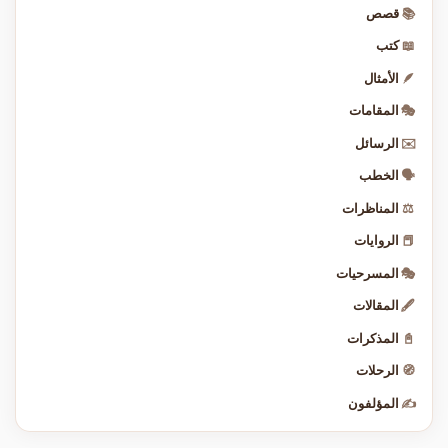
📚
قصص
📖
كتب
🪶
الأمثال
🎭
المقامات
✉️
الرسائل
🗣️
الخطب
⚖️
المناظرات
📕
الروايات
🎭
المسرحيات
🖋️
المقالات
📓
المذكرات
🧭
الرحلات
✍️
المؤلفون