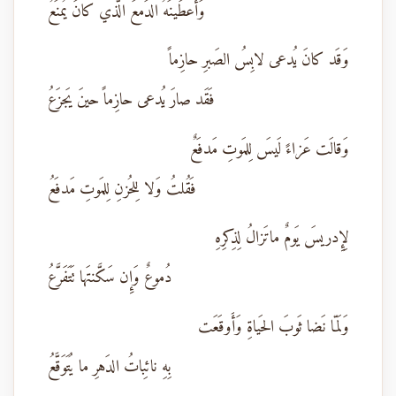
وَأَعطَينَهُ الدَمعَ الَّذي كانَ يُمنَعُ
وَقَد كانَ يُدعى لابِسُ الصَبرِ حازِماً
فَقَد صارَ يُدعى حازِماً حينَ يَجزَعُ
وَقالَت عَزاءً لَيسَ لِلمَوتِ مَدفَعٌ
فَقُلتُ وَلا لِلحُزنِ لِلمَوتِ مَدفَعُ
لِإِدريسَ يَومٌ ماتَزالُ لِذِكرِهِ
دُموعٌ وَإِن سَكَّنتَها تَتَفَرَّعُ
وَلَمّا نَضا ثَوبَ الحَياةِ وَأَوقَعَت
بِهِ نائِباتُ الدَهرِ ما يُتَوَقَّعُ