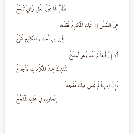
تَظَلُّ لَها عَينُ العُلى وَهيَ تَدمَعُ
هِيَ النَفسُ إِن تَبكِ المَكارِمُ فَقدَها
فَمِن بَينِ أَحشاءِ المَكارِمِ تُنزَعُ
أَلا إِنَّ أَنفاً لَم يَعُد وَهوَ أَجدَعٌ
لِفَقدِكَ عِندَ المَكرُماتِ لَأَجدَعُ
وَإِنَّ اِمرِءاً لَم يُمسِ فيكَ مُفَجَّعاً
بِمَجلودِهِ في عَقلِهِ لَمُفَجَّعُ
· · · · ·