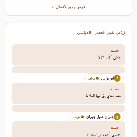
عرض جميع الأعمال ←
العباسي
من نفس العصر
قصيدة
عاطني كأسا زلالا
ابو نواس
ا
📚 مؤلف
قصيدة
مصر تهدي إلى بنيها السلاما
جبران خليل جبران
ج
📚 مؤلف
قصيدة
جسمي أودى مر السنين به