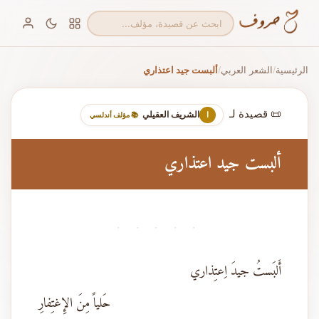
الرئيسية
الشعر العربي
ألبست جيد اعتذاري
/
/
📜 قصيدة لـ
الشريف العقيلي
ا
📚 مؤلف أندلسي
ألبست جيد اعتذاري
· · · · ·
أَلبَستُ جيدَ اِعتِذاري
حَلياً مِنَ الإِغتِفارِ