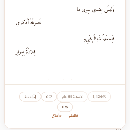
وَلَيسَ عِندي سِوى ما
تَصوغُهُ أَفكاري
فَاِجعَلهُ شَيئاً بِشَيءٍ
قِلادَةً بِسِوارِ
· · · · ·
⏳
1,424
منذ 652 عام
🤍
حفظ
0
🔁
0
#العلم
#أخلاق