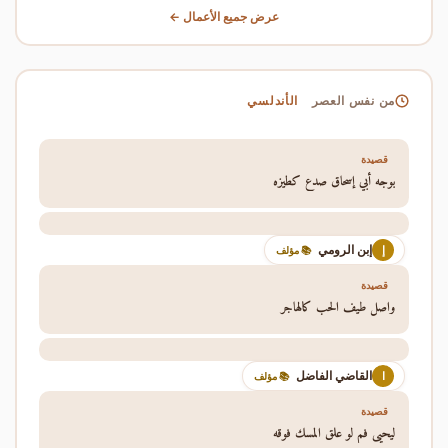
عرض جميع الأعمال ←
الأندلسي
من نفس العصر
قصيدة
بوجه أبي إسحاق صدع كطيزه
إبن الرومي
إ
📚 مؤلف
قصيدة
واصل طيف الحب كالهاجر
القاضي الفاضل
ا
📚 مؤلف
قصيدة
ليحيى فم لو علق المسك فوقه