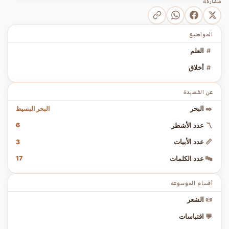
مشاركة
المواضيع
#
العلم
#
أخلاق
عن القصيدة
البحر البسيط
✒️
البحر
6
〽️
عدد الأشطر
3
📏
عدد الأبيات
17
🔤
عدد الكلمات
أقسام الموسوعة
📜
الشعر
💬
اقتباسات