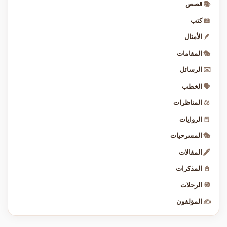
📚
قصص
📖
كتب
🪶
الأمثال
🎭
المقامات
✉️
الرسائل
🗣️
الخطب
⚖️
المناظرات
📕
الروايات
🎭
المسرحيات
🖋️
المقالات
📓
المذكرات
🧭
الرحلات
✍️
المؤلفون