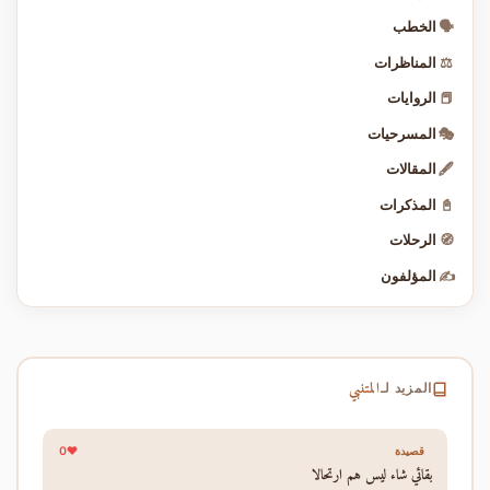
🗣️
الخطب
⚖️
المناظرات
📕
الروايات
🎭
المسرحيات
🖋️
المقالات
📓
المذكرات
🧭
الرحلات
✍️
المؤلفون
المتنبي
المزيد لـ
0
قصيدة
بقائي شاء ليس هم ارتحالا