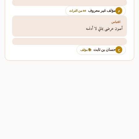
مؤلف غير معروف
م
📜 من التراث
اقتباس
أصون عرضي بمالي لا أدنسه
حسان بن ثابت
ح
📚 مؤلف