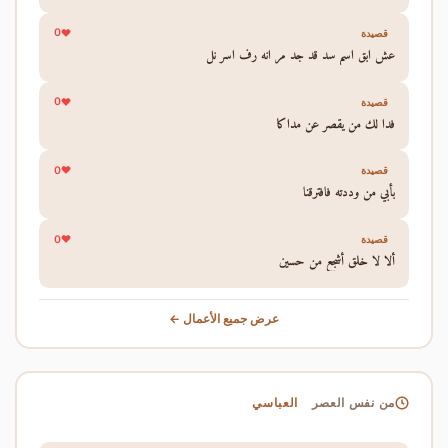
0
قصيدة
عش ابق اسم سد قد جد مر انه رف اسر نل
0
قصيدة
فدا لك من يقصر عن مداكا
0
قصيدة
بأبي من وددته فافترقنا
0
قصيدة
ألا لا خلق أشجع من حسين
عرض جميع الأعمال ←
العباسي
من نفس العصر