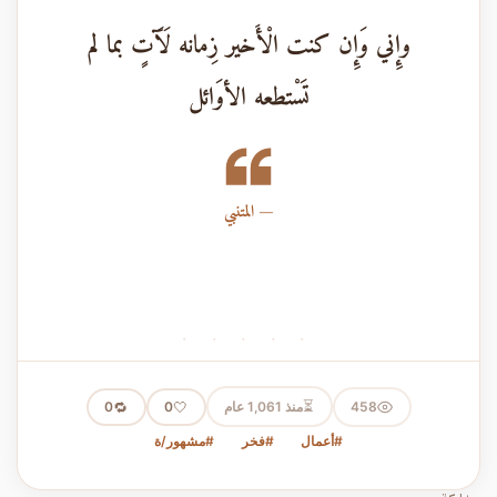
وإِني وَإِن كنت الْأَخير زِمانه لَآَتٍ بما لم
تَسْتطعه الأوَائل
المتنبي
· · · · ·
⏳
458
منذ 1,061 عام
🤍
🔁
0
0
#أعمال
#فخر
#مشهور/ة