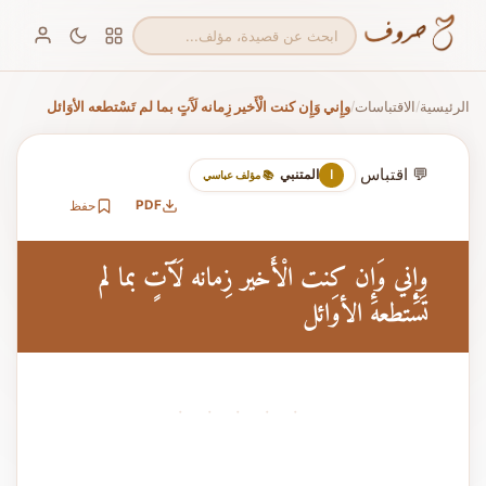
الرئيسية
الاقتباسات
وإِني وَإِن كنت الْأَخير زِمانه لَآَتٍ بما لم تَسْتطعه الأوَائل
/
/
💬 اقتباس
المتنبي
ا
📚 مؤلف عباسي
PDF
حفظ
وإِني وَإِن كنت الْأَخير زِمانه لَآَتٍ بما لم
تَسْتطعه الأوَائل
· · · · ·