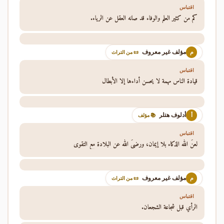
اقتباس
كم من كثير العلم والوفاء قد صانه العقل عن الرياء.
مؤلف غير معروف
م
📜 من التراث
اقتباس
قيادة الناس مهمة لا يحسن أداءها إلا الأبطال
أدلوف هتلر
أ
📚 مؤلف
اقتباس
لعنَ الله الذكاء بلا إيمان، ورضيَ الله عن البلادة مع التقوى
مؤلف غير معروف
م
📜 من التراث
اقتباس
الرأي قبل شجاعة الشجعان.