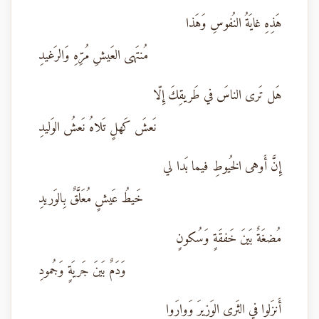
هَذِهِ غايَةُ النُفوسِ وَهَذا
مُنتَهى العَيشِ مُرِّهِ وَالرَغيدِ
هَل تَرى الناسَ في طَريقِكَ إِلّا
نَعشَ كَهلٍ تَلاهُ نَعشُ الوَليدِ
إِنَّ أَوهى الخُيوطِ فيما بَدا لي
خَيطُ عَيشٍ مُعَلَّقٌ بِالوَريدِ
مُضغَةٌ بَينَ خَفقَةٍ وَسُكونٍ
وَدَمٌ بَينَ جَريَةٍ وَجُمودِ
أَنزَلوا في الثَرى الوَزيرَ وَوارَوا