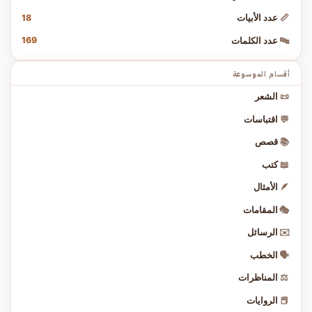
18
📏
عدد الأبيات
169
🔤
عدد الكلمات
أقسام الموسوعة
📜
الشعر
💬
اقتباسات
📚
قصص
📖
كتب
🪶
الأمثال
🎭
المقامات
✉️
الرسائل
🗣️
الخطب
⚖️
المناظرات
📕
الروايات