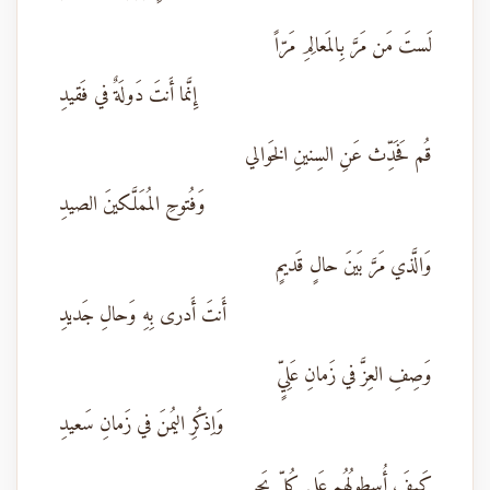
لَستَ مَن مَرَّ بِالمَعالِمِ مَرّاً
إِنَّما أَنتَ دَولَةٌ في فَقيدِ
قُم فَحَدِّث عَنِ السِنينِ الخَوالي
وَفُتوحِ المُمَلَّكينَ الصيدِ
وَالَّذي مَرَّ بَينَ حالٍ قَديمٍ
أَنتَ أَدرى بِهِ وَحالِ جَديدِ
وَصِفِ العِزَّ في زَمانِ عَلِيٍّ
وَاِذكُرِ اليُمنَ في زَمانِ سَعيدِ
كَيفَ أُسطولُهُم عَلى كُلِّ بَحرٍ