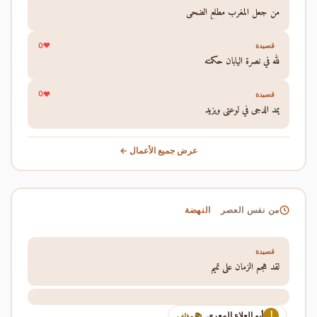
من جعل المغرب مطلع الضحى
0
قصيدة
لله في نصرة اليابان حكمته
0
قصيدة
يمد الدجى في لوعتي ويزيد
عرض جميع الأعمال ←
النهضة
من نفس العصر
قصيدة
لقد هجم الزمان على تميم
أبو العلاء المعري
أ
📚 مؤلف