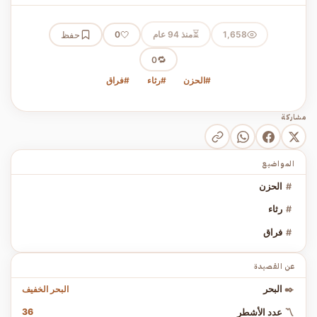
⏳
1,658
منذ 94 عام
🤍
حفظ
0
🔁
0
#الحزن
#رثاء
#فراق
مشاركة
المواضيع
#
الحزن
#
رثاء
#
فراق
عن القصيدة
البحر الخفيف
✒️
البحر
36
〽️
عدد الأشطر