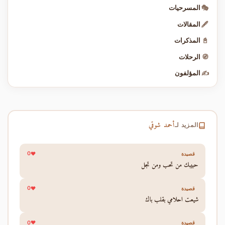
🎭
المسرحيات
🖋️
المقالات
📓
المذكرات
🧭
الرحلات
✍️
المؤلفون
أحمد شوقي
المزيد لـ
0
قصيدة
حبيبك من تحب ومن تجل
0
قصيدة
شيعت احلامي بقلب باك
0
قصيدة