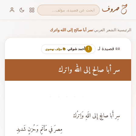
الرئيسية
الشعر العربي
سر أبا صالح إلى الله واترك
/
/
📜 قصيدة لـ
أحمد شوقي
أ
📚 مؤلف نهضوي
سر أبا صالح إلى الله واترك
· · · · ·
سِر أَبا صالِحٍ إِلى اللَهِ وَاِترُك
مِصرَ في مَأتَمٍ وَحُزنٍ شَديدِ