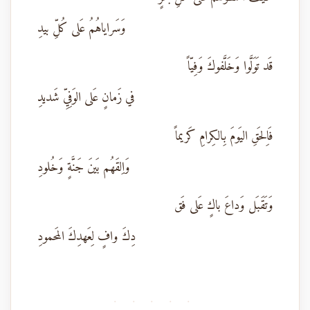
وَسَراياهُمُ عَلى كُلِّ بيدِ
قَد تَوَلَّوا وَخَلَّفوكَ وَفِيّاً
في زَمانٍ عَلى الوَفِيِّ شَديدِ
فَاِلحَقِ اليَومَ بِالكِرامِ كَريماً
وَاِلقَهُم بَينَ جَنَّةٍ وَخُلودِ
وَتَقَبَل وَداعَ باكٍ عَلى فَق
دِكَ وافٍ لِعَهدِكَ المَحمودِ
· · · · ·