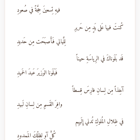
فيهِ تِسعينَ حِجَّةً في صُعودِ
كُنتَ فيها عَلى يَدٍ مِن حَريرِ
لِلَّيالي فَأَصبَحَت مِن حَديدِ
قَد بَلَوناكَ في الرِياسَةِ حيناً
فَبَلَونا الوَزيرَ عَبدَ الحَميدِ
آخِذاً مِن لِسانِ فارِسَ قِسطاً
وافِرَ القَسمِ مِن لِسانِ لَبيدِ
في ظِلالِ المُلوكِ تُدني إِلَيهِم
كُلَّ آوٍ لِظِلِّكَ المَمدودِ