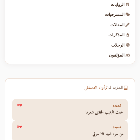
📕
الروايات
🎭
المسرحيات
🖋️
المقالات
📓
المذكرات
🧭
الرحلات
✍️
المؤلفون
الوأواء الدمشقي
المزيد لـ
0
قصيدة
خفت الرقيب فجللتني شعرها
0
قصيدة
من سره العيد فلا سرني