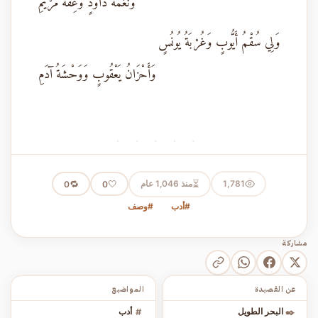
وَنَغْمَةُ دَاوُدٍ وَعِفَّةُ مَرْيَمِ
وَلِي سُقْمُ أَيُّوبٍ وَغُرْبَةُ يُونُسٍ
وَأَحْزَانُ يَعْقُوبٍ وَوَحْشَةُ آدَمِ
· · · · ·
⏳
1,781
منذ 1,046 عام
🤍
🔁
0
0
#أدب
#وصف
مشاركة
عن القصيدة
المواضيع
✒️
البحر الطويل
#
أدب