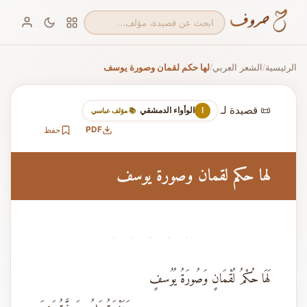
الرئيسية
الشعر العربي
لها حكم لقمان وصورة يوسف
/
/
📜 قصيدة لـ
الوأواء الدمشقي
ا
📚 مؤلف عباسي
PDF
حفظ
لها حكم لقمان وصورة يوسف
· · · · ·
لَهَا حُكْمُ لُقْمَانٍ وَصُورَةُ يُوُسفٍ