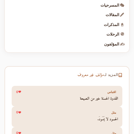
🎭
المسرحيات
🖋️
المقالات
📓
المذكرات
🧭
الرحلات
✍️
المؤلفون
مؤلف غير معروف
المزيد لـ
0
اقتباس
القدوة الحسنة خير من النصيحة
0
مثل
الحسود لا يَسُودُ.
0
مثل