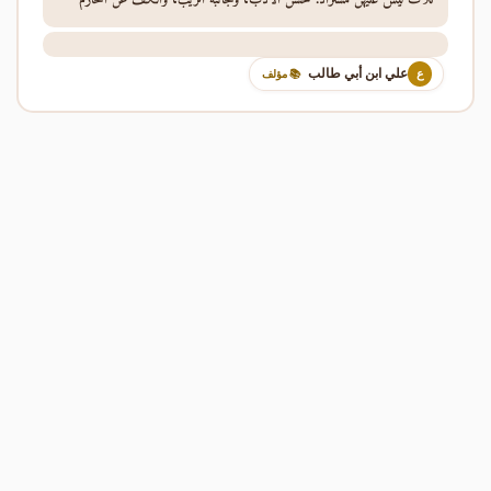
علي ابن أبي طالب
ع
📚 مؤلف