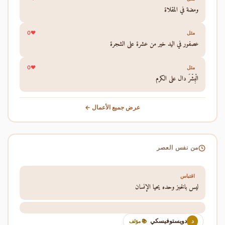
ومضة في المقلاة
0
مثل
عصفور في اليد خير من عشرة على الشجرة
0
مثل
الْبِشْرَ دال على الكرم
عرض جميع الأعمال ←
من نفس العصر
اقتباس
ليس بالخبز وحده يحيا الإنسان
دويستوفيسكي
د
📚 مؤلف