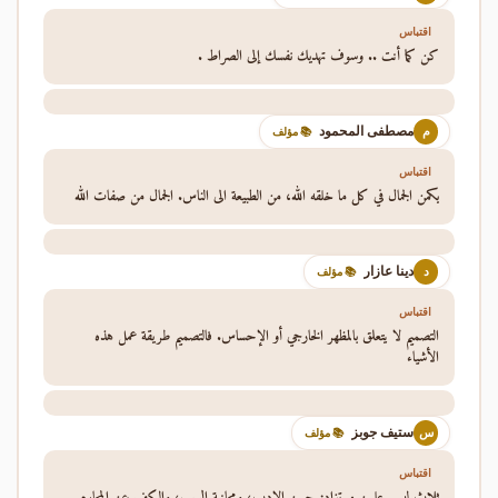
اقتباس
كن كما أنت .. وسوف تهديك نفسك إلى الصراط .
مصطفى المحمود
م
📚 مؤلف
اقتباس
يكمن الجمال في كل ما خلقه الله، من الطبيعة الى الناس. الجمال من صفات الله
دينا عازار
د
📚 مؤلف
اقتباس
التصميم لا يتعلق بالمظهر الخارجي أو الإحساس. فالتصميم طريقة عمل هذه
الأشياء
ستيف جوبز
س
📚 مؤلف
اقتباس
ثلاث ليس عليهن مستزاد: حسن الادب، ومجانبة الريب، والكف عن المحارم