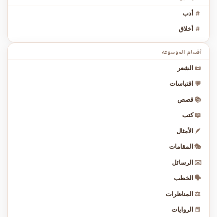
#
أدب
#
أخلاق
أقسام الموسوعة
📜
الشعر
💬
اقتباسات
📚
قصص
📖
كتب
🪶
الأمثال
🎭
المقامات
✉️
الرسائل
🗣️
الخطب
⚖️
المناظرات
📕
الروايات