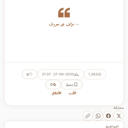
مؤلف غير معروف
· · · · ·
🕰️
🤍
27-09-2020 · 21:37
1,262
0
حفظ
🔁
0
#أدب
#أخلاق
مشاركة
المواضيع