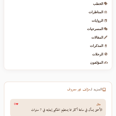
🗣️
الخطب
⚖️
المناظرات
📕
الروايات
🎭
المسرحيات
🖋️
المقالات
📓
المذكرات
🧭
الرحلات
✍️
المؤلفون
مؤلف غير معروف
المزيد لـ
0
مثل
الأحمق يسأل في ساعة أكثر مما يستطيع الحكيم إجابته في 7 سنوات