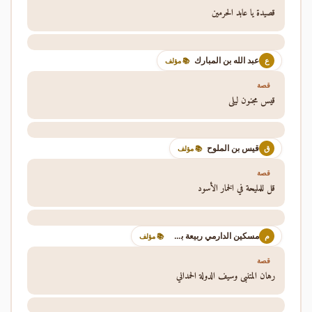
قصيدة يا عابد الحرمين
عبد الله بن المبارك
ع
📚 مؤلف
قصة
قيس مجنون ليلى
قيس بن الملوح
ق
📚 مؤلف
قصة
قل للمليحة في الخمار الأسود
مسكين الدارمي ربيعة بن عامر التميمي
م
📚 مؤلف
قصة
رهان المتنبي وسيف الدولة الحمداني