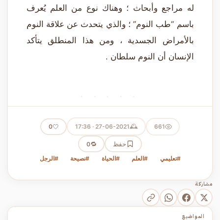
له مراجع وأبحاث ؛ وهناك نوع من العلم يُعرف
باسم “طب النوم” ؛ والذي يتحدث عن علاقة النوم
بالأمراض الجسدية ، ومن هذا المنطلق يتأكد
الإنسان أن النوم سلطان .
· · · · ·
🕰️
🤍
27-06-2021 · 17:36
661
0
حفظ
🔁
0
#تعليمي
#العلم
#الحياة
#نصيحة
#الرجل
مشاركة
المواضيع