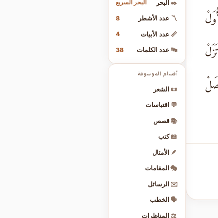
البحر السريع
✒️
البحر
وَلْ
8
〽️
عدد الأشطر
4
📏
عدد الأبيات
َلْ
38
🔤
عدد الكلمات
أقسام الموسوعة
َلْ
📜
الشعر
💬
اقتباسات
📚
قصص
📖
كتب
🪶
الأمثال
🎭
المقامات
✉️
الرسائل
🗣️
الخطب
⚖️
المناظرات