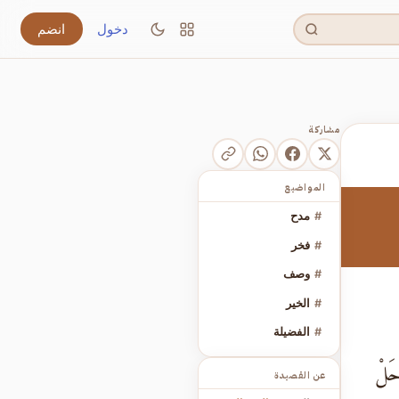
دخول
انضم
مشاركة
المواضيع
#
مدح
#
فخر
#
وصف
#
الخير
#
الفضيلة
حَلْ
عن القصيدة