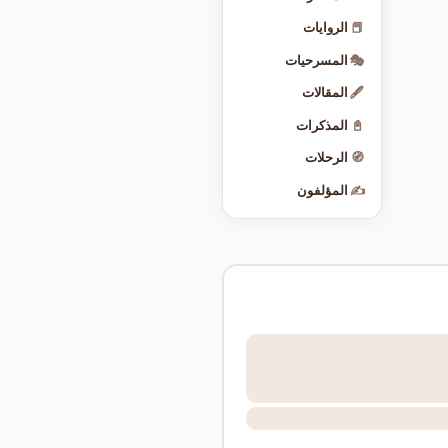
📕
الروايات
🎭
المسرحيات
🖋️
المقالات
📓
المذكرات
🧭
الرحلات
✍️
المؤلفون