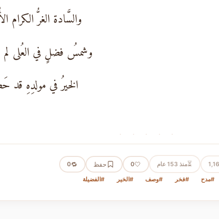
والسَّادة الغرُّ الكرام الأُ
وشمسُ فضلٍ في العُلى لم تَز
الخيرُ في مولدِهِ قد حَص
· · · · ·
⏳
1,1
منذ 153 عام
🤍
حفظ
🔁
0
0
#مدح
#فخر
#وصف
#الخير
#الفضيلة