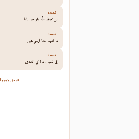
قصيدة
سر بحفظ الله وارجع سالما
قصيدة
ما قضينا حقا لرسم محيل
قصيدة
إلى شعبان مولاي المفدى
عرض جميع ال