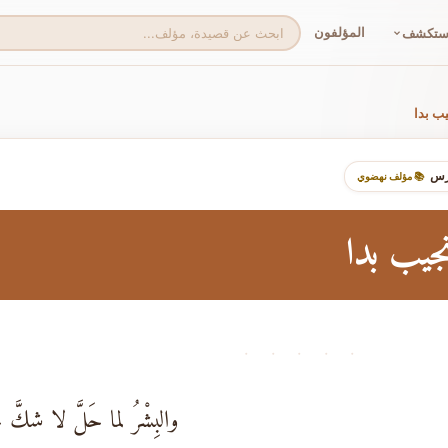
المؤلفون
ستكشف
ب بدا
خرس
📚 مؤلف نهضوي
جيب بدا
· · · · ·
والبِشْرُ لما حَلَّ لا شكَّ 