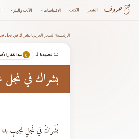
الشعر
الكتب
الاقتباسات
الأدب والنثر
ا
الرئيسية
الشعر العربي
بشراك في نجل نجي
/
/
📜 قصيدة لـ
عبد الغفار الأ
ع
بشراك في نجل ن
بُشْراكَ في نَجْلٍ نجيبٍ بدا