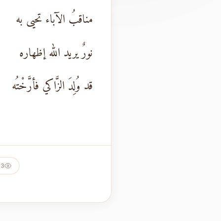
مناقبُ الآباء تحيى به
نورٌ يريد الله إظهاره
قد وُلِدَ الزَّاكي فأرَّخْتُه
63