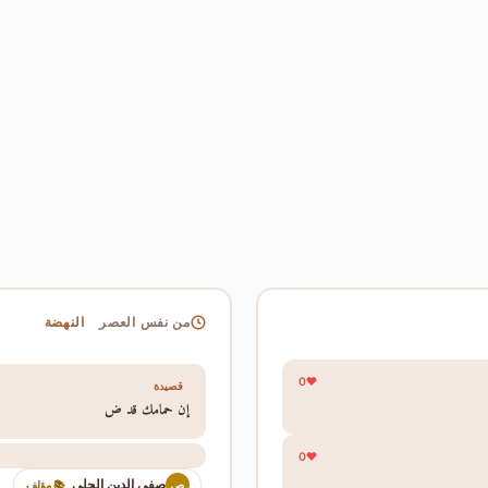
النهضة
من نفس العصر
0
قصيدة
إن حمامك قد ض
0
صفي الدين الحلي
ص
📚 مؤلف