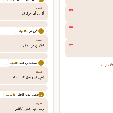
قصيدة
0
ألم تريا أن الحمول تسير
0
الأرجاني
ا
📚 مؤلف
قصيدة
الملك في طي الدفاتر
0
المعتمد بن عباد
ا
📚 مؤلف
أعمال ←
قصيدة
ليحيى فم لو علق المسك فوقه
صفي الدين الحلي
ص
📚 مؤلف
قصيدة
واصل طيف الحب كالهاجر