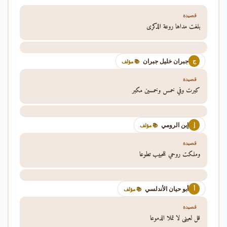
قصيدة
بلغت مداها روعة الذكرى
جبران خليل جبران
ج
📚 مؤلف
قصيدة
كبرت وفي خمس وخمسين مكبر
إبن الرومي
إ
📚 مؤلف
قصيدة
وملكت روحي للحبيب تطوعا
أبو حيان الأندلسي
أ
📚 مؤلف
قصيدة
قل لعيني لا تملا الدموعا