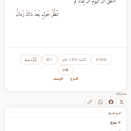
أَأَلحَقُّ أَنَّ اليَومَ أَنَّ لِقاءَكُم
تَنَظُّرُ حَولٍ بَعدَ ذاكَ زَمانُ
· · · · ·
⏳
676
منذ 1,307 عام
🤍
حفظ
0
🔁
0
#مدح
#وصف
مشاركة
المواضيع
#
مدح