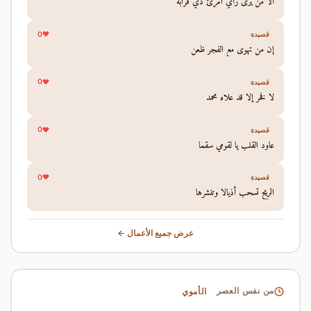
ألا من يرى رأي امرئ ذي قرابة
0
قصيدة
إن من تهوى مع الفجر ظعن
0
قصيدة
لا فخر إلا قد علاه محمد
0
قصيدة
عاود القلب يا لقومي سقما
0
قصيدة
الريح تسحب أذيالا وتنشرها
عرض جميع الأعمال ←
الأموي
من نفس العصر