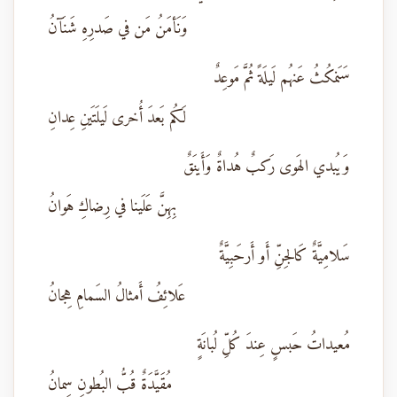
وَنَأمَنُ مَن في صَدرِهِ شَنَآنُ
سَنَمكُثُ عَنهُم لَيلَةً ثُمَّ مَوعِدٌ
لَكُم بَعدَ أُخرى لَيلَتَينِ عِدانِ
وَيُبدي الهَوى رَكبٌ هُداةٌ وَأَينَقٌ
بِهِنَّ عَلَينا في رِضاكِ هَوانُ
سَلامِيَّةٌ كَالجِنِّ أَو أَرحَبِيَّةٌ
عَلائِفُ أَمثالُ السَمامِ هِجانُ
مُعيداتُ حَبسٍ عِندَ كُلِّ لُبانَةٍ
مُقَيَّدَةٌ قُبُّ البُطونِ سِمانُ