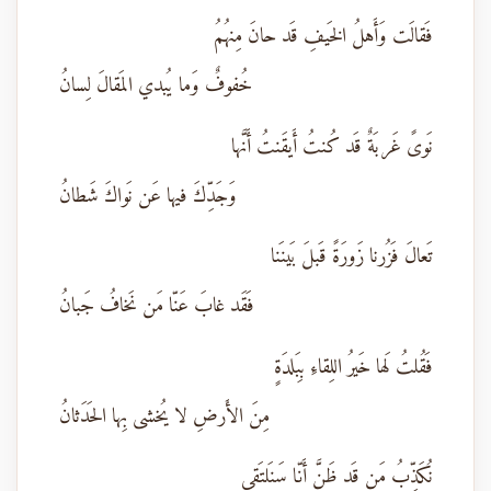
فَقالَت وَأَهلُ الخَيفِ قَد حانَ مِنهُمُ
خُفوفٌ وَما يُبدي المَقالَ لِسانُ
نَوىً غَربَةٌ قَد كُنتُ أَيقَنتُ أَنَّها
وَجَدِّكَ فيها عَن نَواكَ شَطانُ
تَعالَ فَزُرنا زَورَةً قَبلَ بَينَنا
فَقَد غابَ عَنّا مَن نَخافُ جَبانُ
فَقُلتُ لَها خَيرُ اللِقاءِ بِبَلدَةٍ
مِنَ الأَرضِ لا يُخشى بِها الحَدَثانُ
نُكَذِّبُ مَن قَد ظَنَّ أَنّا سَنَلتَقي