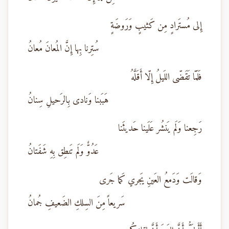
إِلى مُستَرادٍ مِن كَثيبٍ وَرَوضَةٍ
سُتِرنا بِها إِنَّ المُعانَ مُعانُ
فَلَمّا تَقَضّى اللَيلُ إِلّا أَقَلَّهُ
هَبَبنا وَنادى بِالرَحيلِ سِنانُ
رَجِعنا وَلَم يَنشُر عَلَينا حَديثَنا
عَدُوٌّ وَلَم تَنطِق بِهِ شَفَتانُ
وَقالَت وَدَمعُ العَينِ يَجري كَما جَرى
سَريعاً مِنَ السِلكِ الضَعيفِ جُمانُ