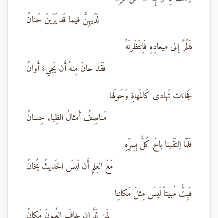
لَدَيهِنَّ فيما قَد يَرَينَ حَنانُ
هَلُمَّ إِلى ميعادِهِ فَاِنتَظَرنَهُ
فَقَد حانَ مِنهُ أَن يَجيءَ أَوانُ
فَجاءَت تَهادى كَالمَهاةِ وَحَولَها
مَناصِفُ أَمثالُ الظِباءِ حِسانُ
فَلَمّا اِلتَقَينا باحَ كُلٌّ بِسِرِّهِ
مَعَ العِلمِ أَن لَيسَ الحَديثُ يُخانُ
فَبِتُّ مُبيتاً لَيسَ مِثلَ مَكانِنا
لِمَن لَذَّ إِن خافَ العُيونَ مَكانُ