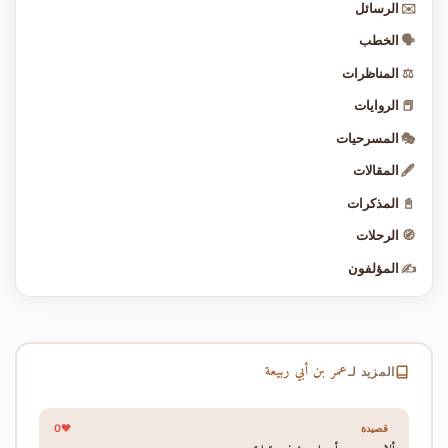
✉️
الرسائل
🗣️
الخطب
⚖️
المناظرات
📕
الروايات
🎭
المسرحيات
🖋️
المقالات
📓
المذكرات
🧭
الرحلات
✍️
المؤلفون
عمر بن أبي ربيعة
المزيد لـ
0
قصيدة