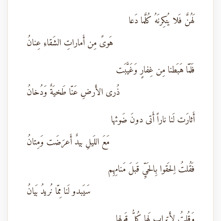
لَهُنَّ فَلا يُنكِرنَهُ كُلَّما دَعا
هَوىً مِن أَماراتِ الشَقاءِ عِنانُ
فَلَمّا هَبَطنا مِن غِفارٍ وَغَيَّبَت
ذُرى الأَرضِ عَنّا طَخيَةٌ وَدُخانُ
أَثارَت لَنا ناراً أَتى دونَ ضَوئها
مَعَ اللَيلِ بيدٌ أَعرَضَت وَمِتانُ
فَقُلتُ اِلحَقوا بِالحَيِّ قَبلَ مَنامِهِم
سَيَبدو لَنا مِمّا نُريدُ بَيانُ
وَقُلتُ لِأَترابٍ لَها كُلُّ قَولِها