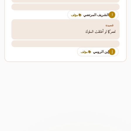
الشريف المرتضي
ا
📚 مؤلف
قصيدة
لعمركما لو أطلقت السلوك
إبن الرومي
إ
📚 مؤلف