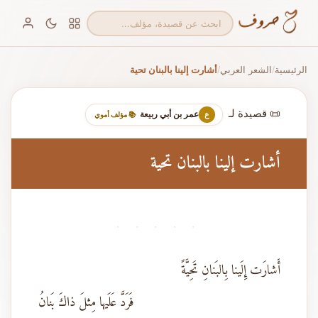
الرئيسية
الشعر العربي
أشارت إلينا بالبنان تحية
/
/
📜 قصيدة لـ
عمر بن أبي ربيعة
ع
📚 مؤلف أموي
أشارت إلينا بالبنان تحية
· · · · ·
أَشارَت إِلَينا بِالبَنانِ تَحِيَّةً
فَرَدَّ عَلَيها مِثلَ ذاكَ بَنانُ