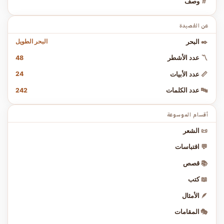
#
وصف
عن القصيدة
البحر الطويل
✒️
البحر
48
〽️
عدد الأشطر
24
📏
عدد الأبيات
242
🔤
عدد الكلمات
أقسام الموسوعة
📜
الشعر
💬
اقتباسات
📚
قصص
📖
كتب
🪶
الأمثال
🎭
المقامات