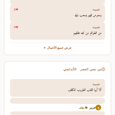
0
قصيدة
ومعرس للهو يسحب ذيله
0
قصيدة
من الطوالع من نجد تظلهم
عرض جميع الأعمال ←
الأندلسي
من نفس العصر
قصيدة
ألا أيها القلب الطروب المكلف
جرير
ج
📚 مؤلف