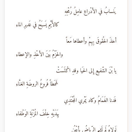
يَنسابُ في الأدْراعِ عامِلُ رُمْحِهِ
كالأَيْمِ يَسبَحُ في غَديرِ الماءِ
أخذَ الحُقوقَ بِهِمْ وأعطاها مَعاً
والحَزْمُ بَينَ الأخْذِ والإعطاءِ
يا بْنَ الشّفيعِ إِلى الحَيا وقدِ اكْتَسَتْ
شَمَطاً فُروعُ الروضَةِ الغنَّاءِ
فَدنا الغَمَامُ وكاد يَمْري المُجْتَدِي
بِيَدَيْهِ خِلْفَ المُزْنَةِ الوَطْفاءِ
لَولاهُ لَم تَشِمِ الرِّياضُ بأعْيُنٍ