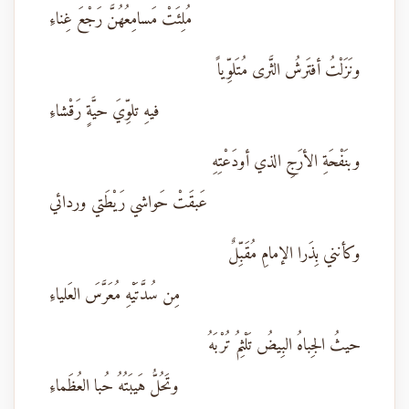
مُلِئَتْ مَسامِعُهُنَّ رَجْعَ غِناءِ
ونَزَلْتُ أفتَرشُ الثَّرى مُتَلوِّياً
فيهِ تلوِّيَ حيَّةٍ رَقْشاءِ
وبنَفْحَةِ الأرَجِ الذي أودَعْتِهِ
عَبقَتْ حَواشي رَيْطَتي وردائي
وكأنني بِذَرا الإمامِ مُقَبِّلٌ
مِن سُدَّتَيْهِ مُعَرَّسَ العَلياءِ
حيثُ الجِباهُ البِيضُ تَلْثِمُ تُرْبَهُ
وتَحُلُّ هَيبَتُهُ حُبا العُظَماءِ