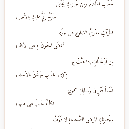
خُضْتِ الظَّلامَ ومِن جَبينِكِ يُجْتَلى
صُبْحٌ يَنِمُّ عليكِ بالأضواءِ
فطَرَقْتِ مَطْويَّ الضلوعِ على جوًى
أغضَى الجُفونَ بهِ على الأقذاءِ
مِن أرْيَحيَّاتٍ إذا هَبَّتْ بِها
ذِكرى الحَبيبِ نهَضْنَ بالأحشاءِ
قَسَماً بثَغْرٍ في رُضابِكِ كارِعٍ
فكأنَّهُ حَبَبٌ على صَهْباءِ
وجُفونِكِ المَرضَى الصَّحيحةِ لا دَرَتْ