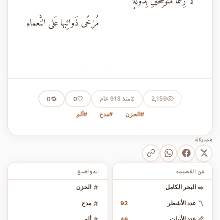
لا زِلْتُما مُتَوَشِّحَيْنِ بِدَوْلَةٍ
مُرْخًى ذَوائِبها عَلى النَّعماءِ
· · · · ·
⏳
2,159
منذ 913 عام
🤍
🔁
0
0
#الحزن
#مدح
#ألم
مشاركة
عن القصيدة
المواضيع
✒️
البحر الكامل
#
الحزن
〽️
عدد الأشطر
#
مدح
92
📏
عدد الأبيات
#
ألم
46