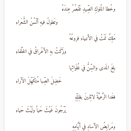
وخُطا المُلوكِ الصِّيدِ تَقْصُرُ عِندَهُ
وتَطولُ فيهِ ألْسُنُ الشُّعَراءِ
مَلِكٌ نَمَتْ في الأنبياءِ فروعُهُ
وزَكَتْ بهِ الأعْراقُ في الخُلَفاءِ
بلغَ المَدى والسِّنُّ في غُلَوائِها
خَضِلَ الصِّبا مُتكَهِّلَ الآراءِ
فغَدا الرَّعيَّةُ لائِذينَ بظِلِّهِ
يَرْجُونَ غَيْثَ حَياً ولَيْثَ حَياءِ
ومَرابِضُ الآسادِ في أيَّامِهِ