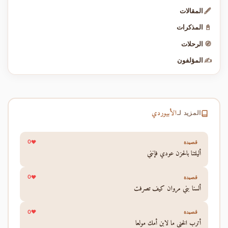
🖋️
المقالات
📓
المذكرات
🧭
الرحلات
✍️
المؤلفون
الأبيوردي
المزيد لـ
0
قصيدة
أليلتنا بالحزن عودي فإنني
0
قصيدة
ألسنا بني مروان كيف تصرفت
0
قصيدة
أترب الخنى ما لابن أمك مولعا