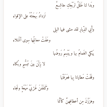
وبَدا لنا طَلَلٌ لرَبْعِكِ خاشِعٌ
تَزدادُ بَهجَتُهُ على الإقواءِ
وأَبِي الدِّيارِ لقد مشى فيها البِلى
وعَفَتْ معالِمُها سِوى أشْلاءِ
يَبكي الغَمامُ بها ويَبْسِمُ رَوضُها
لا زِلْنَ بينَ تَبَسُّمٍ وبُكاءِ
وقَفَتْ مَطايانا بِها فعَرَفْنَها
وكَفَفْنَ غَرْبَيْ مَيْعَةٍ ونَجاءِ
وهزَزْنَ مِن أعطافِهنَّ كأنَّما