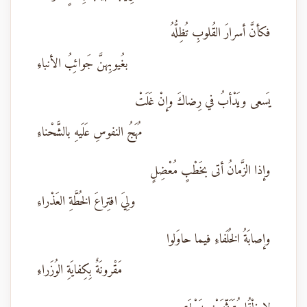
فكأنَّ أسرارَ القُلوبِ تُظِلُّهُ
بغُيوبِهنَّ جَوائِبُ الأنباءِ
يَسعى ويَدْأبُ في رِضاكَ وإنْ غَلَتْ
مُهَجُ النفوسِ عَلَيهِ بالشَّحْناءِ
وإذا الزَّمانُ أتى بخَطْبٍ مُعْضِلٍ
ولِيَ افتِراعَ الخُطَّةِ العَذْراءِ
وإصابَةُ الخُلَفاءِ فيما حاوَلوا
مَقْرونَةٌ بِكِفايَةِ الوُزَراءِ