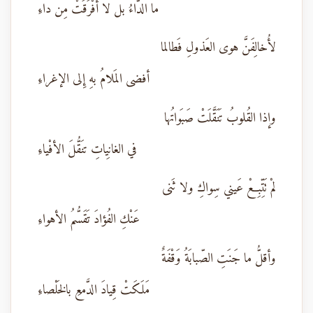
ما الدّاءُ بل لا أفْرَقَتْ مِن داءِ
لأُخالِفَنَّ هوى العَذولِ فَطالما
أفضى المَلامُ بهِ إِلى الإغراءِ
وإذا القُلوبُ تَنَقَّلَتْ صَبَواتُها
في الغانِياتِ تنَقُّلَ الأفْياءِ
لمْ تَتِّبِعْ عَيني سِواكِ ولا ثَنى
عَنْكِ الفُؤادَ تَقَسُّمُ الأهواءِ
وأقلُّ ما جَنَتِ الصّبابَةُ وَقْفَةٌ
مَلَكَتْ قِيادَ الدَّمعِ بالخَلْصاءِ