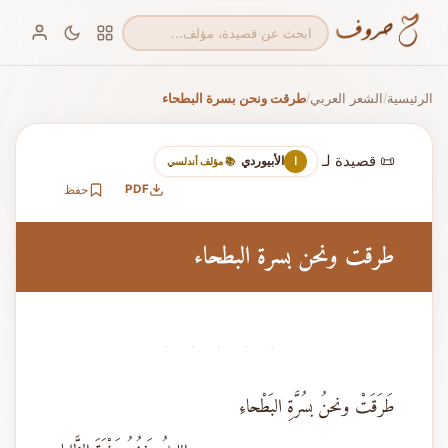
الرئيسية
الشعر العربي
طرقت ونحن بسرة البطحاء
/
/
📜 قصيدة لـ
الأبيوردي
ا
📚 مؤلف أندلسي
PDF
حفظ
طرقت ونحن بسرة البطحاء
· · · · ·
طَرَقَتْ ونحنُ بسُرَّةِ البَطْحاءِ