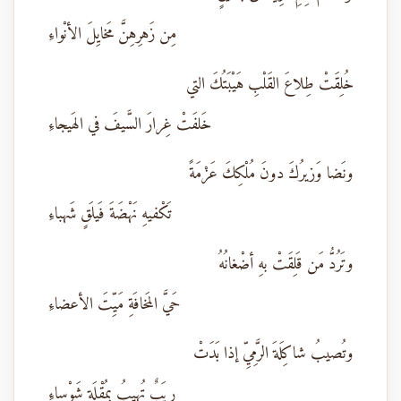
مِن زَهرِهِنَّ مَخايِلَ الأنْواءِ
خُلِقَتْ طِلاعَ القَلْبِ هَيْبَتُكَ التي
خَلفَتْ غِرارَ السَّيفَ في الهَيجاءِ
ونَضا وَزيرُكَ دونَ مُلْكِكَ عَزْمَةً
تَكْفيهِ نَهْضَةَ فَيلَقٍ شَهباءِ
وتَرُدُّ مَن قَلِقَتْ بهِ أضْغانُهُ
حَيَّ المَخافَةِ مَيِّتَ الأعضاءِ
وتُصيبُ شاكِلَةَ الرَّمِيِّ إذا بَدَتْ
رِيَبٌ تُهيبُ بِمُقْلَةٍ شَوْساءِ