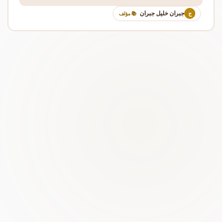
جبران خليل جبران
ج
📚 مؤلف