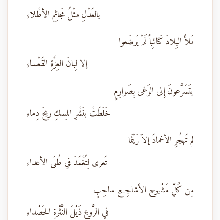
بالعَدْلِ مثْلُ مَجاثِمِ الأطْلاءِ
مَلأَ البِلادَ كَتائِباً لَمْ يَرضَعوا
إلا لِبانَ العِزَّةِ القَعْساءِ
يتَسَرَّعونَ إِلى الوَغى بِصَوارِمٍ
خَلَطَتْ بنَشْرِ المِسكِ ريحَ دِماءِ
لم تَهجُرِ الأغمادَ إلاّ رَيْثَما
تَعرى لِتُغْمَدَ في طُلَى الأعداءِ
مِن كُلِّ مَشْبوحِ الأشاجِعِ ساحِبٍ
في الرَّوعِ ذَيْلَ النَّثْرةِ الحَصْداءِ