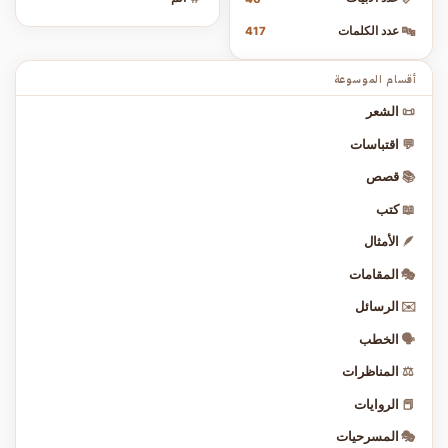
🔤
عدد الكلمات
417
أقسام الموسوعة
📜
الشعر
💬
اقتباسات
📚
قصص
📖
كتب
🪶
الأمثال
🎭
المقامات
✉️
الرسائل
🗣️
الخطب
⚖️
المناظرات
📕
الروايات
🎭
المسرحيات