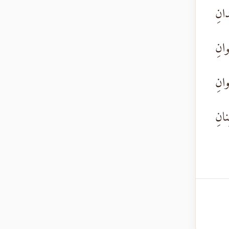
َدانِ
وانِ
انِ
نانِ