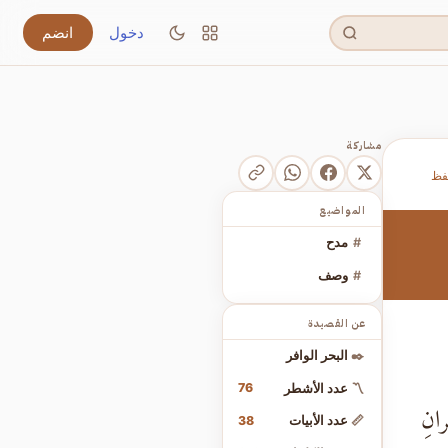
دخول
انضم
مشاركة
فظ
المواضيع
#
مدح
#
وصف
عن القصيدة
✒️
البحر الوافر
76
〽️
عدد الأشطر
رانِ
38
📏
عدد الأبيات