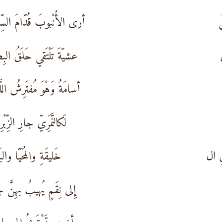
ْ
أرى الأُنْبوبَ قُدّامَ السِّ
عشيّةَ تَلْتَقي حَلَقُ البِ
أسامَةُ وَهْوَ مُفتَرِشُ اللَّ
لَكالنَّمَرِيّ جارِ الزِّبْر
قِ ال
خَليقَةِ والمُحَيّا والب
إِلى نِقَمٍ يُهيبُ بهِنَّ 