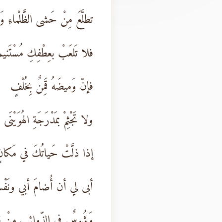
تطلَّعَ مِنْ حَشى الظَّلْماءِ وَه
فلا تَلعَبْ بعِطْفِكِ مُسْتَنيما
فإنّ وَميضَهُ قَمِنٌ بِخُلْفٍ
ولا تَجْثِمْ بمَدْرَجَةِ الهُوَيْنَى
إذا ذلَّتْ حَياتُكَ في مَكان
أبى لي أن أُضامَ أبي ونَفْ
وَشُوسٌ في الذّوائِبِ مِنْ قُ