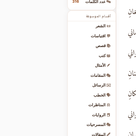
316
🔤
عدد الكلمات
خانِ
أقسام الموسوعة
📜
الشعر
ماني
💬
اقتباسات
📚
قصص
واني
📖
كتب
🪶
الأمثال
نانِ
🎭
المقامات
✉️
الرسائل
كانِ
🗣️
الخطب
⚖️
المناظرات
واني
📕
الروايات
🎭
المسرحيات
سانِ
🖋️
المقالات