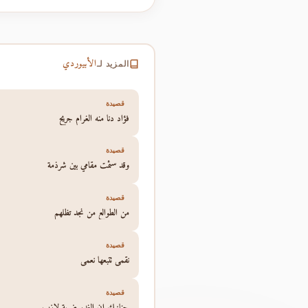
الأبيوردي
المزيد لـ
قصيدة
فؤاد دنا منه الغرام جريح
قصيدة
وقد سئمت مقامي بين شرذمة
قصيدة
من الطوالع من نجد تظلهم
قصيدة
نقمي تتبعها نعمي
قصيدة
حنانيك إن الغدر ضربة لازب