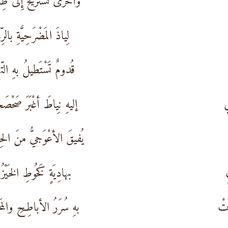
وأخرى تَسْتَريحُ إِلى طِ
لِياذَ المَضْرَحِيَّةِ بالرّ
قُدومٌ تَسْتَطيلُ بهِ التّ
ي
إليهِ نِياطَ أغْبَرَ صَحْصَ
يُفيقَ الأعْوَجيُّ منَ الحِ
بهادِيَةٍ كَخُوطِ الخَيْزُ
َتْ
بهِ سُرَرُ الأباطِحِ والمَ