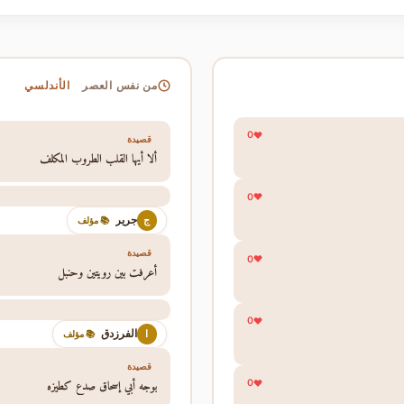
الأندلسي
من نفس العصر
0
قصيدة
ألا أيها القلب الطروب المكلف
0
جرير
ج
📚 مؤلف
قصيدة
0
أعرفت بين رويتين وحنبل
0
الفرزدق
ا
📚 مؤلف
قصيدة
بوجه أبي إسحاق صدع كطيزه
0