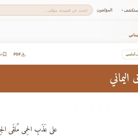
المؤلفون
ستكشف
يماني
PDF
ح
ف أندلسي
اليماني
· · · · ·
على عَذَبِ الحِمى مُلقَى الجِ