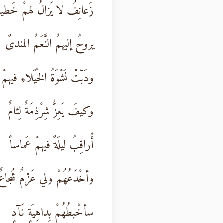
زَعانِفُ لا يَزالُ لهمْ خَطي
يروحُ إليهمُ النَّعَمُ المندىً
ودَبّتْ نَشْوَةُ الخُيَلاءِ فيهمْ
وكيفَ يَعِزُّ شِرْذِمَةٌ لِئامٌ
أُراقِبُ ليلَةً فيهمْ عَماساً
وأخْدَعُهُمْ ولي عَزْمٌ شُجاعٌ
سأخْبطُهُمْ بِداهِيَةٍ نَآدٍ