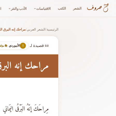
الشعر
الكتب
الاقتباسات
الأدب والنثر
ا
الرئيسية
الشعر العربي
مراحك إنه البرق ال
/
/
📜 قصيدة لـ
الأبيوردي
ا
📚 مؤل
مراحك إنه البرق 
مِراحَكَ إنّهُ البَرْقُ اليَماني