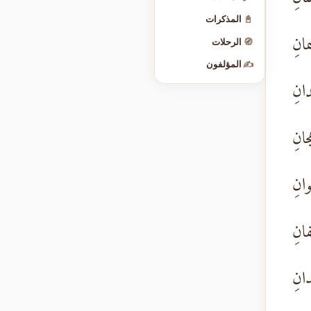
📓
المذكرات
مانِ
🧭
الرحلات
✍️
المؤلفون
ِدانِ
ِجانِ
وانِ
فانِ
َدانِ