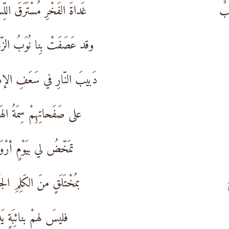
بٌ
غَداةَ الفَخْرِ مُسْتَرَقَ اللّ
وقد عَصَفَتْ بِنا نُوَبُ الزّ
دَبيبَ النّارِ في سَعَفِ الإ
على صَفَحاتِهِمْ سِمَةُ الهَ
تمَخّضُ لي بيَوْمٍ أرْوَ
بمُخْتَلَقٍ منَ الكَلِمِ الجَ
فليسَ لهمْ بنائِبَةٍ يَ