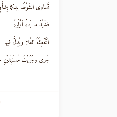
تَساوى الشَّوْطُ بينكما بِشأْوٍ
فشَيَّدَ ما بَناهُ أوَّلُوهُ
أتُخْطِئُهُ العُلا ويُدِلُّ فيها
جَرى وجَرَيْتَ مُستَبِقَيْنِ 