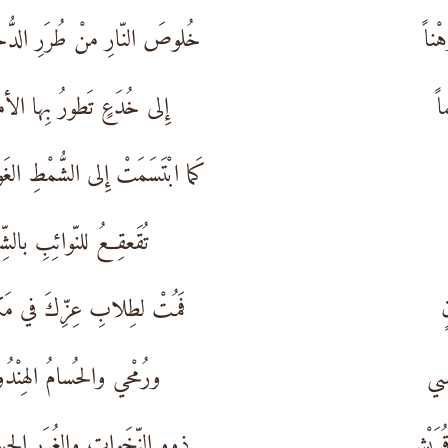
ْناً
خُلوصَ النّارِ منْ طُرَرِ الدُّ
ً
إِلى خُدَعٍ تَطورُ بِها الأ
كَما ابْتَسَمَتْ إِلى الشُّمْطِ الغَ
تُقَعقِعُ للنّوائِبِ بالشِّ
ٍ
فَمُتْ لطِلابِ عِزِّكَ في مَ
سي
ورُمْحي والحُسامُ الهِنْدُ
رَيْشٍ
ذوو النّخَواتِ والغُرَرِ الحِ