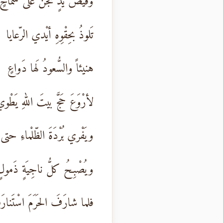
وفَيْضُ يَدٍ تُجَنُّ على سَماحٍ
تَلوذُ بحِقْوِهِ أيْدي الرّعايا
هنيئاً والسُّعودُ لَها دَواعٍ
لأرْوَعَ حَجَّ بيتَ اللهِ يَطْو
ويَفْري بُرْدَةَ الظّلْماءِ حتى
ويُصْبِحُ كلُّ ناجِيَةٍ ذَمولٍ
فلما شارَفَ الحَرَمَ اسْتَنار