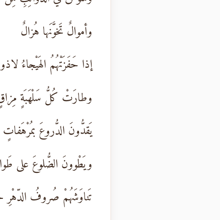
وأموالٌ تَخوَّنَها هُزالٌ
إذا حَفَزَتْهُمُ الهَيْجاءُ لاذوا
وطارَتْ كُلُّ سَلْهَبَةٍ مِزاق
يَقدُّونَ الدُّروعَ بمُرْهَفاتٍ
ويَطْوونَ الضُّلوعَ على طَوا
تَناوَشَهُمْ صُروفُ الدّهْرِ ح