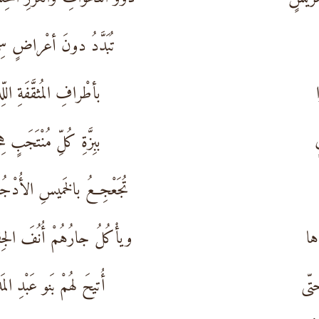
تُبَدَّدُ دونَ أعْراضٍ سِ
بأطْرافِ المُثقَّفَةِ اللّ
ٍ
ببِزَّةِ كُلِّ مُنْتَجَبٍ ه
تُجَعْجِعُ بالخَميسِ الأُدْجُ
ها
ويأْكُلُ جارُهُمْ أُنُفَ الجِ
تّى
أُتيحَ لهُمْ بَنو عَبْدِ الم