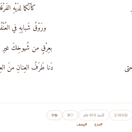
كأنّكما لدَيْهِ الفَرْق
ورَوْقُ شَبابِهِ في العُنْفُ
بعِرْقٍ من شُيوخِكَ غيرِ و
حتى
دَنا طَرَفُ العِنانِ منَ العِ
· · · · ·
⏳
2,163
منذ 913 عام
🤍
🔁
0
0
#مدح
#وصف