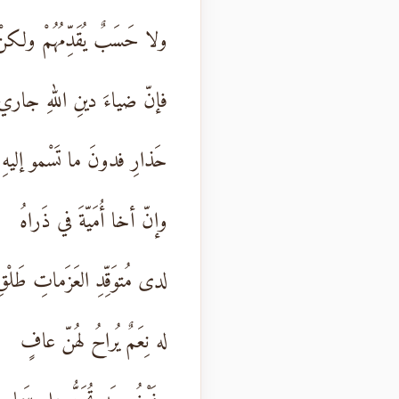
ولا حَسَبٌ يُقَدِّمُهُمْ ولكن
فإنّ ضياءَ دينِ اللهِ جاري
حَذارِ فدونَ ما تَسْمو إليهِ
وإنّ أخا أُمَيّةَ في ذَراهُ
لدى مُتوَقِّدِ العَزَماتِ طَلْ
له نِعَمٌ يُراحُ لهُنّ عافٍ