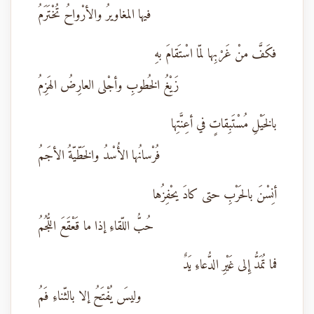
فيها المغاويرُ والأرْواحُ تُخْتَرَمُ
فكَفَّ منْ غَرْبِها لمّا اسْتَقامَ بهِ
زَيْغُ الخُطوبِ وأجْلى العارِضُ الهَزِمُ
بالخَيْلِ مُسْتَبِقاتٍ في أعِنَّتِها
فُرْسانُها الأُسْدُ والخَطّيّةُ الأجَمُ
أنِسْنَ بالحَرْبِ حتى كادَ يحْفِزُها
حُبُّ اللّقاءِ إذا ما قَعْقَعَ اللُّجُمُ
فما تُمَدُّ إِلى غَيْرِ الدُّعاءِ يَدٌ
وليسَ يُفْتَحُ إلا بالثّناءِ فَمُ