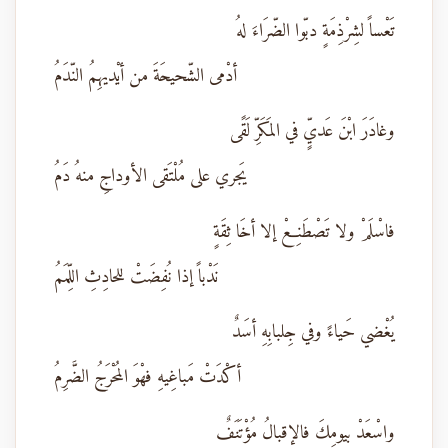
تَعْساً لشِرْذِمَةٍ دبّوا الضّرَاءَ لهُ
أدْمى الشّحيحَةَ من أيْديهِمُ النّدَمُ
وغادَرَ ابْنَ عَديٍّ في المَكَرِّ لَقًى
يَجري على مُلْتَقى الأوداجِ منهُ دَمُ
فاسْلَمْ ولا تَصْطَنِعْ إلا أخَا ثِقَةٍ
نَدْباً إذا نُفِضَتْ للحادِثِ اللِّمَمُ
يُغْضي حَياءً وفي جِلبابِهِ أسَدٌ
أكْدَتْ مَباغِيهِ فهْوَ المُحْرَجُ الضَّرِمُ
واسْعَدْ بيومِكَ فالإقبالُ مُؤْتَنَفٌ