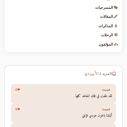
🎭
المسرحيات
🖋️
المقالات
📓
المذكرات
🧭
الرحلات
✍️
المؤلفون
الأبيوردي
المزيد لـ
0
قصيدة
لقد طفت في تلك المعاهد كلها
0
قصيدة
أليلتنا بالحزن عودي فإنني