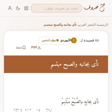
الرئيسية
الشعر العربي
نأى بجانبه والصبح مبتسم
/
/
📜 قصيدة لـ
الأبيوردي
ا
📚 مؤلف أندلسي
PDF
حفظ
نأى بجانبه والصبح مبتسم
· · · · ·
نأى بجانِبِهِ والصُّبْحُ مُبْتَسِمُ