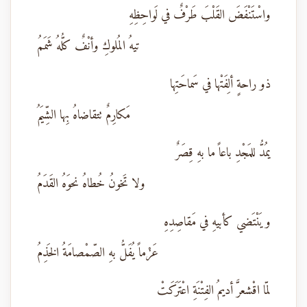
واسْتَنْفَضَ القَلْبَ طَرْفٌ في لَواحِظِهِ
تيهُ المُلوكِ وأنْفٌ كلُّهُ شَمَمُ
ذو راحةٍ ألِفَتْها في سَماحَتِها
مَكارِمٌ تتقاضاهُ بِها الشِّيَمُ
يمُدُّ للمَجْدِ باعاً ما بهِ قِصَرٌ
ولا تَخونُ خُطاهُ نحوَهُ القَدَمُ
ويَنْتَضي كأبيهِ في مَقاصِدِهِ
عَزْماً يُفَلُّ بهِ الصّمْصامَةُ الخَذِمُ
لمّا اقْشعرَّ أديمُ الفِتْنَةِ اعْتَرَكَتْ