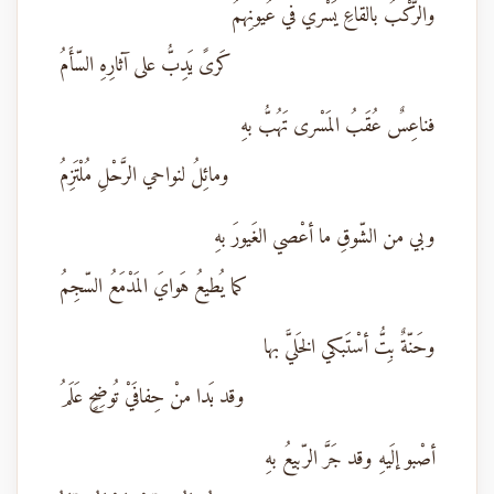
والرَّكْبُ بالقاعِ يَسْري في عُيونِهمُ
كَرىً يَدِبُّ على آثارِهِ السّأَمُ
فناعِسٌ عُقَبُ المَسْرى تَهُبُّ بهِ
ومائِلُ لنواحي الرَّحْلِ مُلْتَزِمُ
وبي من الشّوقِ ما أعْصي الغَيورَ بهِ
كما يُطيعُ هَوايَ المَدْمَعُ السّجِمُ
وحَنّةٌ بِتُّ أسْتَبكي الخَليَّ بها
وقد بَدا منْ حِفافَيْ تُوضِحٍ عَلَمُ
أصْبو إلَيهِ وقد جَرَّ الرّبيعُ بهِ