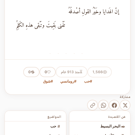
إنّ الهَدايا وخَيْرُ القولِ أصْدقُهُ
تَفْنى بَقِيتَ وتَبْقى هذهِ الكَلِمُ
· · · · ·
⏳
1,566
منذ 913 عام
🤍
🔁
0
0
#حب
#رومانسي
#شوق
مشاركة
عن القصيدة
المواضيع
✒️
البحر البسيط
#
حب