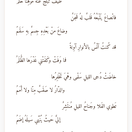
طَيْفٌ تبلّجَ عنهُ مَوْهِناً حُلُمُ
فانْصاعَ يَتْبَعُهُ قَلبٌ لهُ شَجَنٌ
وضاعَ منْ بَعْدِهِ جِسمٌ بهِ سَقَمُ
قد كُنتُ آنَسُ بالأنوارِ آوِنةً
فما وَفَتْ وكَفَتْني غَدْرَها الظُّلَمُ
خاضَتْ دُجى الليلِ سَلْمى وهْيَ تَخْفِرُها
والدّارُ لا صَقَبٌ مِنّا ولا أَمَمُ
تَطوي الفَلا وجَناحُ الليلِ مُنتَشِرٌ
إليَّ حَيثُ يُنَهّي سَيلَهُ إضَمُ