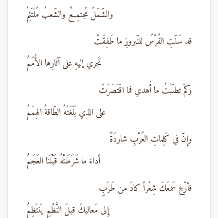
والشّمْلُ مُجتمِعٌ والشّعبُ مُلْتَئِمُ
قد سَنّتِ الفُرْسُ للنّيروزِ ما طَفِقَتْ
تَجري إليهِ على آثارِها الأُمَمُ
وكمْ تطلّبْتُ ما أُهدي فما اقْتَصَرَتْ
على الذي بَلَغَتْهُ الطّاقةُ الهِمَمُ
وإنّ في كَلِماتِ العُرْبِ شاردَةً
أداءَ ما شَرَطَتْهُ قَبْلَنا العَجَمُ
فأرْعِ سَمعَكَ شِعْراً كادَ من طَرَبٍ
إِلى مَعاليكَ قبلَ النَّظْمِ يَنتَظِمُ