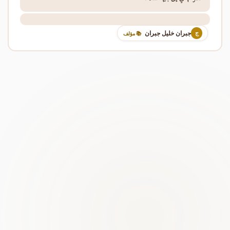
جبران خليل جبران
ج
📚 مؤلف