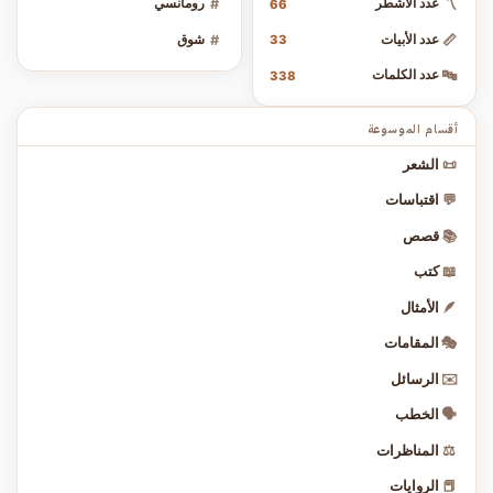
〽️
عدد الأشطر
#
رومانسي
66
📏
عدد الأبيات
#
شوق
33
🔤
عدد الكلمات
338
أقسام الموسوعة
📜
الشعر
💬
اقتباسات
📚
قصص
📖
كتب
🪶
الأمثال
🎭
المقامات
✉️
الرسائل
🗣️
الخطب
⚖️
المناظرات
📕
الروايات