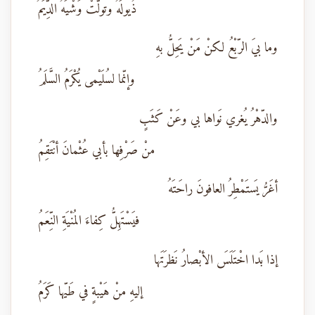
ذُيولَهُ وتولّتْ وَشْيَهُ الدِّيَمُ
وما بيَ الرّبْعُ لكنْ مَنْ يَحِلُّ بهِ
وإنّما لسُلَيْمى يُكْرَمُ السَّلَمُ
والدّهْرُ يُغري نَواها بي وعَنْ كَثَبٍ
منْ صَرْفِها بأبي عُثْمانَ أنْتَقِمُ
أغَرُّ يَستَمْطِرُ العافونَ راحَتَهُ
فيَسْتَهِلُّ كِفاءَ المُنْيَةِ النِّعَمُ
إذا بَدا اخْتَلَسَ الأبْصارُ نَظرَتَها
إليهِ منْ هَيْبةٍ في طَيّها كَرَمُ