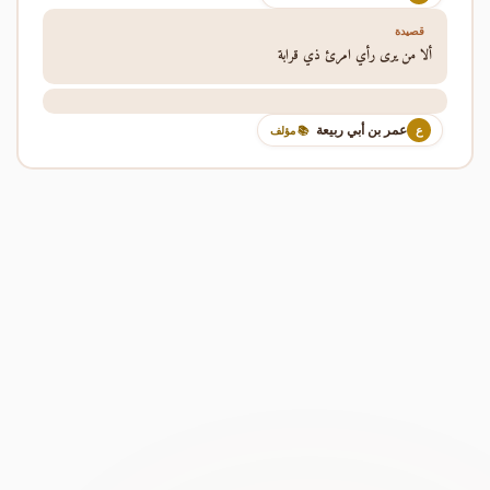
قصيدة
ألا من يرى رأي امرئ ذي قرابة
عمر بن أبي ربيعة
ع
📚 مؤلف