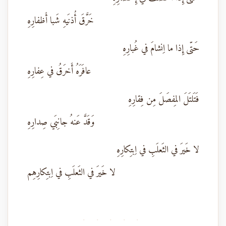
خَرَّقَ أُذنَيهِ شَبا أَظفارِهِ
حَتّى إِذا ما اِنشامَ في غُبارِهِ
عافَرَهُ أَخرَقُ في عِفارِهِ
فَتَلتَلَ المِفصَلَ مِن فِقارِهِ
وَقَدَّ عَنهُ جانِبَي صِدارِهِ
لا خَيرَ في الثَعلَبِ في اِبتِكارِهِ
لا خَيرَ في الثَعلَبِ في اِبتِكارِهِم
· · · · ·