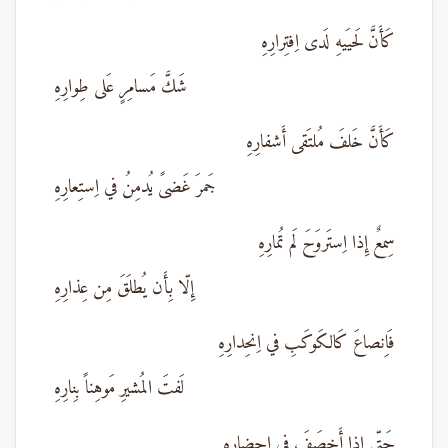
كَأَنَّ لَحيَيهِ لَدى اِفتِرارِهِ
شَكَّ مَسامِرٍ عَلى طِوارِهِ
كَأَنَّ خَلفَ مُلتَقى أَشفارِهِ
جَمرَ غَضىً يُدمِنُ في اِستِعارِهِ
سِمعٌ إِذا اِستَروَحَ لَم تُمارِهِ
إِلّا بِأَن يُطلَقَ مِن عِذارِهِ
فَاِنصاعَ كَالكَوكَبِ في اِنحِدارِهِ
لَفتَ المُشيرِ مَوهِناً بِنارِهِ
حَتّى إِذا أَخصَفَ في إِحضارِهِ