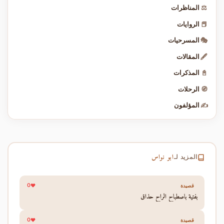
⚖️
المناظرات
📕
الروايات
🎭
المسرحيات
🖋️
المقالات
📓
المذكرات
🧭
الرحلات
✍️
المؤلفون
ابو نواس
المزيد لـ
0
قصيدة
بفتية باصطباح الراح حذاق
0
قصيدة