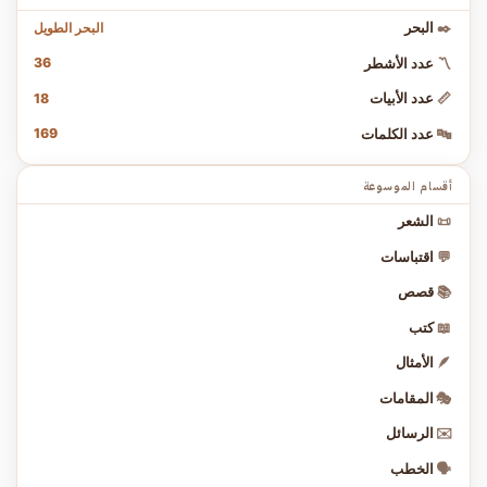
البحر الطويل
✒️
البحر
36
〽️
عدد الأشطر
18
📏
عدد الأبيات
169
🔤
عدد الكلمات
أقسام الموسوعة
📜
الشعر
💬
اقتباسات
📚
قصص
📖
كتب
🪶
الأمثال
🎭
المقامات
✉️
الرسائل
🗣️
الخطب