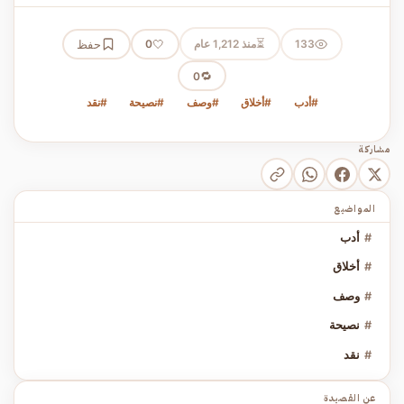
⏳
133
منذ 1,212 عام
🤍
حفظ
0
🔁
0
#أدب
#أخلاق
#وصف
#نصيحة
#نقد
مشاركة
المواضيع
#
أدب
#
أخلاق
#
وصف
#
نصيحة
#
نقد
عن القصيدة