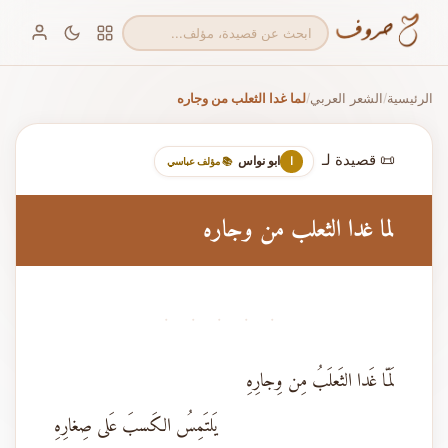
الرئيسية
الشعر العربي
لما غدا الثعلب من وجاره
/
/
📜 قصيدة لـ
ابو نواس
ا
📚 مؤلف عباسي
لما غدا الثعلب من وجاره
· · · · ·
لَمّا غَدا الثَعلَبُ مِن وِجارِهِ
يَلتَمِسُ الكَسبَ عَلى صِغارِهِ