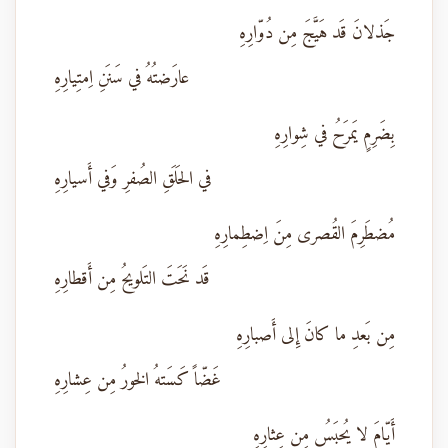
جَذلانَ قَد هَيَّجَ مِن دُوّارِهِ
عارَضتُهُ في سَنَنِ اِمتِيارِهِ
بِضَرِمٍ يَمرَحُ في شِوارِهِ
في الحَلَقِ الصُفرِ وَفي أَسيارِهِ
مُضطَرِمَ القُصرى مِنَ اِضطِمارِهِ
قَد نَحَتَ التَلويحُ مِن أَقطارِهِ
مِن بَعدِ ما كانَ إِلى أَصبارِهِ
غَضّاً كَسَتهُ الخورُ مِن عِشارِهِ
أَيّامَ لا يُحبَسُ مِن عِثارِهِ