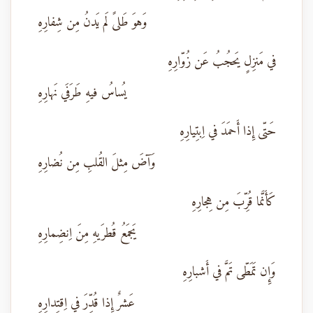
وَهوَ طَلىً لَم يَدنُ مِن شِفارِهِ
في مَنزِلٍ يَحجُبُ عَن زُوّارِهِ
يُساسُ فيهِ طَرَفَي نَهارِهِ
حَتّى إِذا أَحمَدَ في اِبتِيارِهِ
وَآضَ مِثلَ القُلبِ مِن نُضارِهِ
كَأَنَّما قُرِّبَ مِن هِجارِهِ
يَجمَعُ قُطرَيهِ مِنَ اِنضِمارِهِ
وَإِن تَمَطّى تَمَّ في أَشبارِهِ
عَشرٌ إِذا قُدِّرَ في اِقتِدارِهِ