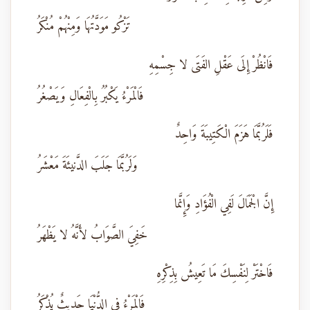
تَزْكُو مَوَدَّتُهَا وَمِنْهُمْ مُنْكَرُ
فَانْظُرْ إِلَى عَقْلِ الفَتَى لا جِسْمِهِ
فَالْمَرْءُ يَكْبُرُ بِالْفِعَالِ وَيَصْغُرُ
فَلَرُبَّمَا هَزَمَ الْكَتِيبَةَ وَاحِدٌ
وَلَرُبَّمَا جَلَبَ الدَّنيئَةَ مَعْشَرُ
إِنَّ الْجَمَالَ لَفِي الْفُؤَادِ وَإِنَّما
خَفِيَ الصَّوَابُ لأَنَّهُ لا يَظْهَرُ
فَاخْتَرْ لِنَفْسِكَ مَا تَعِيشُ بِذِكْرِهِ
فَالْمَرْءُ فِي الدُّنْيَا حَدِيثٌ يُذْكَرُ