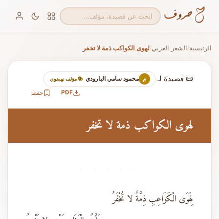
الرئيسية
الشعر العربي
لهوى الكواكب ذمة لا تخفر
/
/
📜 قصيدة لـ
محمود سامي البارودي
م
📚 مؤلف نهضوي
PDF
حفظ
لهوى الكواكب ذمة لا تخفر
· · · · ·
لِهَوَى الْكَوَاعِبِ ذِمَّةٌ لا تُخْفَرُ