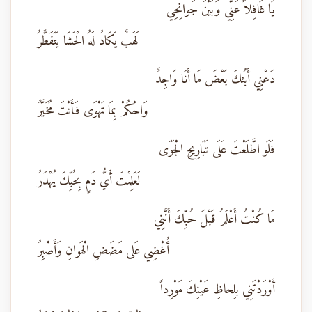
يَا غَافِلاً عَنِّي وَبَيْنَ جَوانِحِي
لَهَبٌ يَكَادُ لَهُ الْحَشَا يَتَفَطَّرُ
دَعْنِي أَبُثكَ بَعْضَ مَا أَنَا وَاجِدٌ
وَاحْكُمْ بِمَا تَهْوَى فَأَنْتَ مُخَيَّرُ
فَلَو اطَّلَعْتَ عَلَى تَبَارِيحِ الْجَوَى
لَعَلِمْتَ أَيُّ دَمٍ بِحُبِّكَ يُهْدَرُ
مَا كُنْتُ أَعْلَمُ قَبْلَ حُبِّكَ أَنَّنِي
أُغْضِي عَلى مَضَضِ الْهَوانِ وَأَصْبِرُ
أَوْرَدْتَنِي بلِحاظِ عَيْنِكَ مَوْرِداً