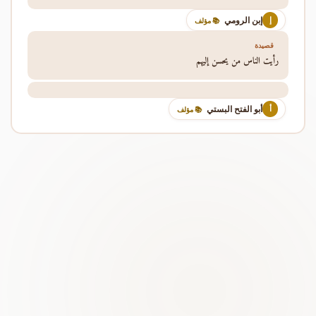
إبن الرومي
إ
📚 مؤلف
قصيدة
رأيت الناس من يحسن إليهم
أبو الفتح البستي
أ
📚 مؤلف