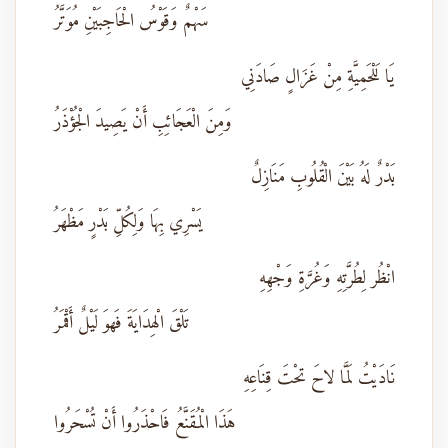
سَهْمٌ وَقَوْسُ الْحَاجِبَيْنِ مُوَتَّرُ
يَا لَلْحَمِيَّةِ مِنْ غَزَالٍ صَادَنِي
وَمِنَ الْعَجَائِبِ أَنْ يَصِيدَ الْجُؤْذَرُ
بَدْرٌ لَهُ بَيْنَ الْقُلُوبِ مَنَازِلٌ
يَسْرِي بِهَا وَلِكُلِّ بَدْرٍ مَظْهَرُ
انْظُر لِطُرَّتِهِ وَغُرَّةِ وَجْهِهِ
تَلْقَ الْهِدَايَةَ فَهوَ لَيْلٌ أَقْمَرُ
نَادَيْتُ لَمَّا لاحَ تحْتَ قِنَاعِهِ
هَذَا الْمُقَنَّعُ فَاحْذَرُوا أَنْ تُسْحَرُوا