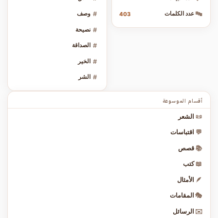
🔤
عدد الكلمات
#
وصف
403
#
نصيحة
#
الصداقة
#
الخير
#
الشر
أقسام الموسوعة
📜
الشعر
💬
اقتباسات
📚
قصص
📖
كتب
🪶
الأمثال
🎭
المقامات
✉️
الرسائل