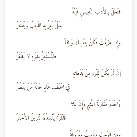
فَتَحَلَّ بِالأَدَب النَّفِيسِ فَإِنَّهُ
حَلْيٌ يَعِزُّ بِهِ اللَّبِيبُ وَيَفْخَرُ
وَإِذا عَزَمْتَ فَكُنْ بِنَفْسِكَ وَاثِقاً
فَالْمُسْتَعِزُّ بِغَيْرِهِ لا يَظْفَرُ
إِنْ لَمْ يَكُنْ لِلْمَرءِ مِنْ بَدَهاتِهِ
فِي الْخَطْبِ هَادٍ خَانَهُ مَنْ يَنْصُرُ
وَاحْذَرْ مُقَارَنَةَ اللَّئِيمِ وَإِنْ عَلا
فَالْمَرْءُ يُفْسِدُهُ الْقَرِينُ الأَحْقَرُ
وَمِنَ الرِّجَالِ مَنَاسِبٌ مَعْرُوفَةٌ