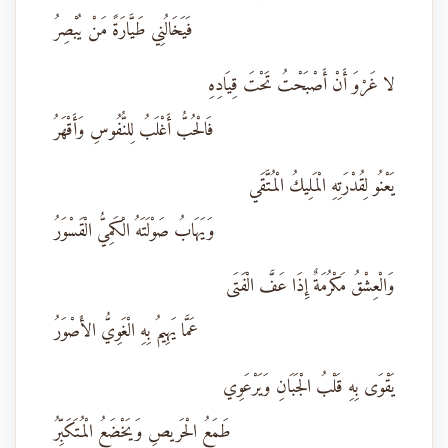
فَيَخَالُنِي طَيَّارَةً مَنْ يُبْصِرُ
لا غَرْوَ أَنْ أَصْبَحْتُ تَحْتَ قِيَادِهِ
فَالْحُبُّ أَغْلَبُ لِلنُّفُوسِ وَأَقْهَرُ
يَعْنُو لِقُدْرَتِهِ الْمَلِيكُ الْمُتَّقَي
وَيَهَابُ صَوْلَتَهُ الْكَمِيُّ الْقَسْوَرُ
وَالْعِشْقُ مَكْرُمَةٌ إِذَا عَفَّ الْفَتَى
عَمَّا يَهِيمُ بِهِ الْغَوِيُّ الأَصْوَرُ
يَقْوَى بِهِ قَلْبُ الْجَبَانِ وَيَرْعَوِي
طَمَعُ الْحَريصِ وَيَخْضَعُ الْمُتَكَبِّرُ