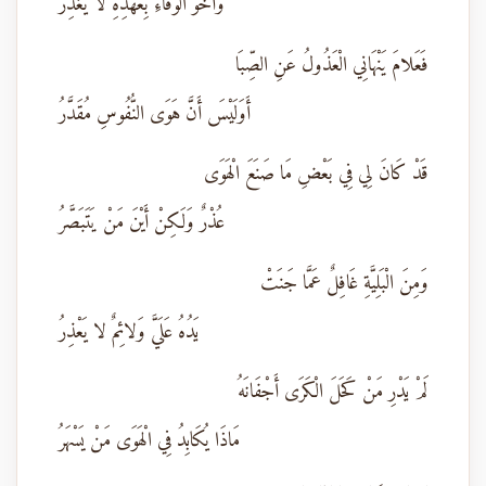
وَأَخُو الْوَفَاءِ بِعَهْدِهِ لا يَغْدِرُ
فَعَلامَ يَنْهَانِي الْعَذُولُ عَنِ الصِّبَا
أَوَلَيْسَ أَنَّ هَوَى النُّفُوسِ مُقَدَّرُ
قَدْ كَانَ لِي فِي بَعْضِ مَا صَنَعَ الْهَوَى
عُذْرٌ وَلَكِنْ أَيْنَ مَنْ يَتَبَصَّرُ
وَمِنَ الْبَلِيَّةِ غَافِلٌ عَمَّا جَنَتْ
يَدُهُ عَلَيَّ وَلائِمٌ لا يَعْذِرُ
لَمْ يَدْرِ مَنْ كَحَلَ الْكَرَى أَجْفَانَهُ
مَاذَا يُكَابِدُ فِي الْهَوَى مَنْ يَسْهَرُ