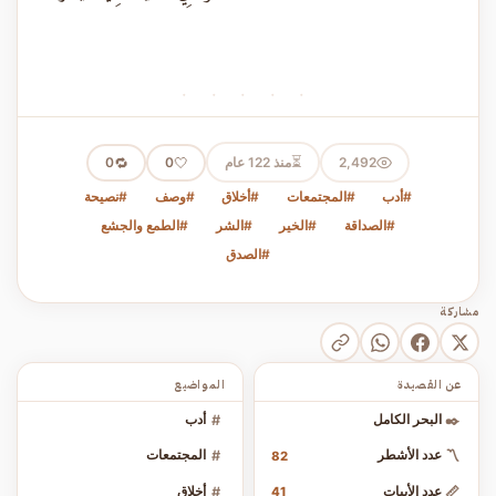
· · · · ·
⏳
2,492
منذ 122 عام
🤍
🔁
0
0
#أدب
#المجتمعات
#أخلاق
#وصف
#نصيحة
#الصداقة
#الخير
#الشر
#الطمع والجشع
#الصدق
مشاركة
عن القصيدة
المواضيع
✒️
البحر الكامل
#
أدب
〽️
عدد الأشطر
#
المجتمعات
82
📏
عدد الأبيات
#
أخلاق
41