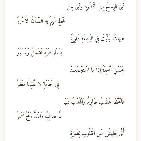
أَيْنَ الْرِّمَاحُ مِنَ الْقُدُودِ وَأَيْنَ مِنْ
لَحْظٍ تَهِيمُ بِهِ السِّنَانُ الأَخْزَرُ
هَيْهَاتَ يَثْبُتُ فِي الوَقِيعَةِ دَارِعٌ
يَسْطُو عَلَيْهِ مُخَلْخَلٌ وَمُسَوَّرُ
لِلْحُسْنِ أَسْحِلَةٌ إِذَا مَا اسْتَجْمَعَتْ
فِي حَوْمَةٍ لا يَتَّقِيهَا مغْفَرُ
فَالْلَّحْظُ عَضْبٌ صَارِمٌ وَالْهُدْبُ نَبْ
لٌ صَائِبٌ وَالْقَدُّ رُمْحٌ أَسْمَرُ
أَنَّى يَطِيشُ عَنِ الْقُلُوبِ لِغَمْزَةٍ