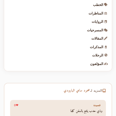
🗣️
الخطب
⚖️
المناظرات
📕
الروايات
🎭
المسرحيات
🖋️
المقالات
📓
المذكرات
🧭
الرحلات
✍️
المؤلفون
محمود سامي البارودي
المزيد لـ
0
قصيدة
وذي حدب يلتج بالسفن كلما