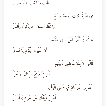
لِلْحُبِّ مَا لِلْقَلْبِ عَنْهُ مَصْدَرُ
هِيَ نَظْرَةٌ كَانَتْ ذَرِيعَةَ صَبْوَةٍ
وَاللَّحْظُ أَضْعَفُ مَا يَكُونُ وَأَقْدَرُ
مَا كُنْتُ أَعْلَمُ قَبْلَ وَحْيِ جُفُونِهَا
أَنَّ الْعُيُونَ الْجُؤْذُرِيَّةَ تَسْحَرُ
ظَلَمُوا الأَسِنَّةَ خَاطِئِينَ وَلَيْتَهُمْ
عَلِمُوا بِمَا صَنَعَ السِّنَانُ الأَحْوَرُ
أَمُطَاعِنَ الْفُرْسَانِ فِي حَمَسِ الْوَغَى
أَقْصِرْ فَرُمْحُكَ عَنْ غَريمِكَ أَقْصَرُ