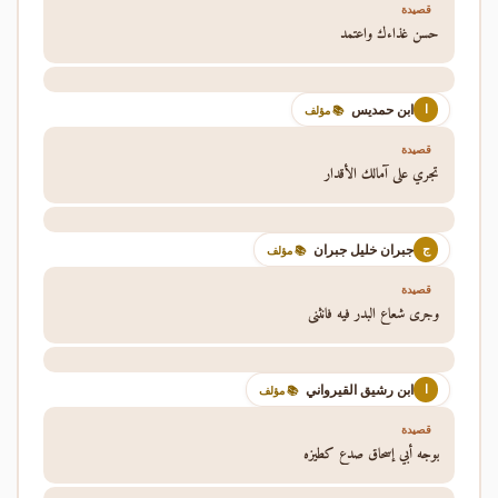
قصيدة
حسن غذاءك واعتمد
ابن حمديس
ا
📚 مؤلف
قصيدة
تجري على آمالك الأقدار
جبران خليل جبران
ج
📚 مؤلف
قصيدة
وجرى شعاع البدر فيه فانثنى
ابن رشيق القيرواني
ا
📚 مؤلف
قصيدة
بوجه أبي إسحاق صدع كطيزه