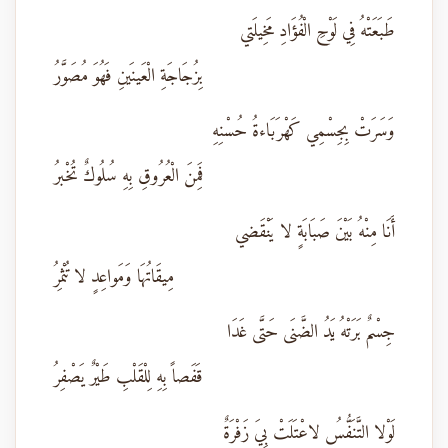
طَبَعَتْهُ فِي لَوْحِ الْفُؤَادِ مَخِيلَتي
بِزُجَاجَةِ الْعَينَينِ فَهُوَ مُصَوَّرُ
وَسَرَتْ بِجِسْمِي كَهْرَبَاءةُ حُسْنِهِ
فَمِنَ الْعُرُوقِ بِهِ سُلُوكٌ تُخْبرُ
أَنَا مِنْهُ بَيْنَ صَبَابَةٍ لا يَنْقَضي
مِيقَاتُهَا وَمَواعِدٍ لا تُثْمِرُ
جِسْمٌ بَرَتْهُ يَدُ الضَّنَى حَتَّى غَدَا
قَفَصاً بِهِ لِلْقَلْبِ طَيْرٌ يَصْفِرُ
لَوْلا التَّنَفُّسُ لاعْتَلَتْ بِيَ زَفْرَةٌ