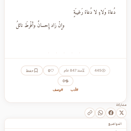
دُعاءُ وَلاءٍ لا دُعاءُ رَغيبَةٍ
وإنْ زاد إِحسانٌ وأفْرطَ نائلُ
· · · · ·
⏳
445
منذ 847 عام
🤍
حفظ
0
🔁
0
#أدب
#وصف
مشاركة
المواضيع