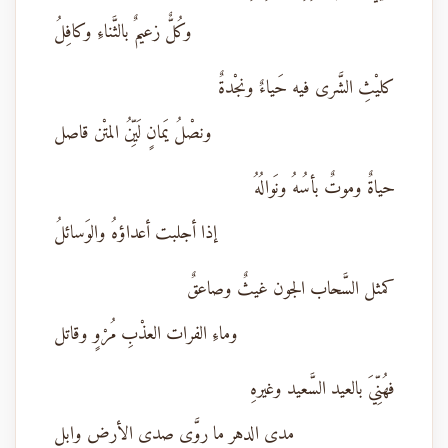
وكُلٌّ زعيمٌ بالثَّناءِ وكافِلُ
كليْثِ الشَّرى فيه حَياءٌ ونجْدةٌ
ونصْلُ يَمانٍ لَيِّنُ المتْن قاصل
حياةٌ وموتٌ بأسُهُ ونَوالُهُ
إذا أجلبت أعداؤهُ والوَسائلُ
كمثل السَّحاب الجون غيثٌ وصاعقٌ
وماءِ الفرات العذْبِ مُرْوٍ وقاتل
فهُنِّيَ بالعيد السَّعيد وغيرهِ
مدى الدهر ما روَّى صدى الأرض وابل