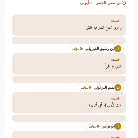
الأيوبي
من نفس العصر
قصيدة
وجرى شعاع البدر فيه فانثنى
ابن رشيق القيرواني
ا
📚 مؤلف
قصيدة
الشوارع فجراً
تميم البرغوثي
ت
📚 مؤلف
قصيدة
قلت لأيري إذ أبي أن يرقدا
ابو نواس
ا
📚 مؤلف
قصيدة