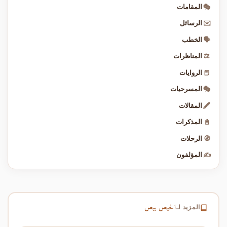
🎭
المقامات
✉️
الرسائل
🗣️
الخطب
⚖️
المناظرات
📕
الروايات
🎭
المسرحيات
🖋️
المقالات
📓
المذكرات
🧭
الرحلات
✍️
المؤلفون
الحيص بيص
المزيد لـ