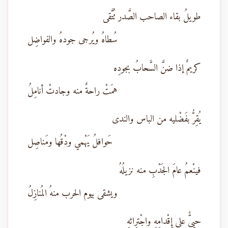
طويلُ بقاء الصاحب الصَّدر تُتَّقى
سُطاهُ ويُرجى جودهُ والفواضِل
كريمٌ إذا ضنَّ السَّحابُ بجودِه
همَتْ راحةٌ منه وجادتْ أنامِلُ
يُقِرُّ بفَضْليه من الباس والندى
حَوافلُ يَهْمي ودْقُها ومَناصِل
فينْعمُ عامَ الجَدْبِ منه نزيلُهُ
ويشقى بيوم الحرب منهُ المُنازِلُ
حييٌّ على إِقْدامِهِ واجْترِائهِ