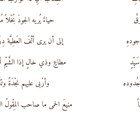
رقٌ
حياءٌ يُريه الجودَ بُخْلاً مُذم
 جودهِ
إلى أن يرى ألْفَ العَطِيَّة دِر
ِّدٍ
مطاعٍ وذي خالٍ إذا الشَّيْم أن
 جُدوده
وأرْبى عليهم نجْدَةً وتكَر
ً
منيعَ الحمى ما صاحب المِقْولُ ال
· · · · ·