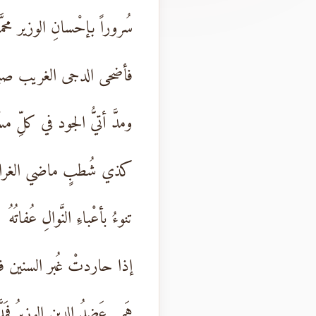
سُروراً بإحْسانِ الوزير محمَّد
فأضحى الدجى الغريب صبحاً
ومدَّ أتيُّ الجود في كلِّ مس
كذي شُطبٍ ماضي الغر
تنوءُ بأعْباءِ النَّوالِ عُفاتُهُ
إذا حاردتْ غُبر السنين فلم
هَمى عَضدُ الدين الوزيرُ فمَد