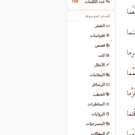
135
🔤
عدد الكلمات
عُما
أقسام الموسوعة
📜
الشعر
ما
💬
اقتباسات
📚
قصص
ِما
📖
كتب
🪶
الأمثال
َّما
🎭
المقامات
✉️
الرسائل
زَّما
🗣️
الخطب
⚖️
المناظرات
ْتما
📕
الروايات
🎭
المسرحيات
عَما
🖋️
المقالات