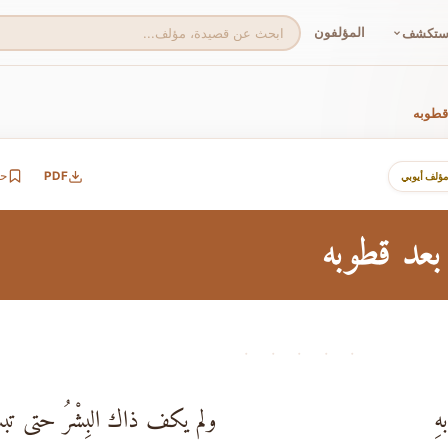
المؤلفون
ستكشف
 قطوبه
PDF
ح
مؤلف أيوبي
بعد قطوبه
· · · · ·
هِ
ولم يكف ذاك البِشْرُ حتى تبسّ