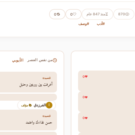
⏳
870
منذ 847 عام
🤍
🔁
0
0
#أدب
#وصف
الأيوبي
من نفس العصر
0
قصيدة
أعرفت بين رويتين وحنبل
0
الفرزدق
ا
📚 مؤلف
قصيدة
0
حسن غذاءك واعتمد