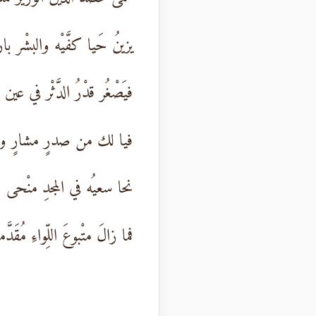
يزينُ حَيا كفَّيْه والبشْر با
فيَصْغُر قدْرُ الدَّثْر في عين
فيا لك من صدرٍ مشارٍ وسَي
نحا سعيُه في المجدِ منْحى
فما زالَ متْبوعَ اللِّواءِ مُقَدَّما