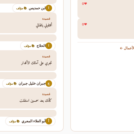
0
ابن حمديس
ا
📚 مؤلف
قصيدة
أقتلوني ياتقاتي
0
الحلاج
ا
📚 مؤلف
أعمال ←
قصيدة
تجري على آمالك الأقدار
جبران خليل جبران
ج
📚 مؤلف
قصيدة
كأنك بعد خمسين استقلت
أبو العلاء المعري
أ
📚 مؤلف