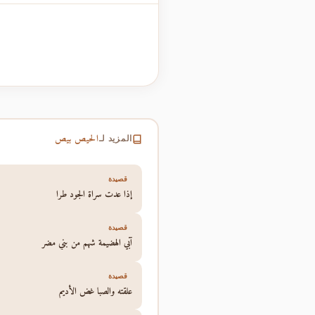
الحيص بيص
المزيد لـ
قصيدة
إذا عدت سراة الجود طرا
قصيدة
آبي الهضيمة شهم من بني مضر
قصيدة
علقته والصبا غض الأديم