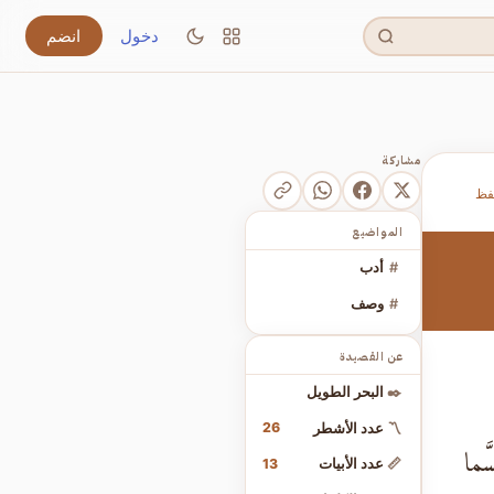
دخول
انضم
مشاركة
فظ
المواضيع
#
أدب
#
وصف
عن القصيدة
✒️
البحر الطويل
26
〽️
عدد الأشطر
َما
13
📏
عدد الأبيات