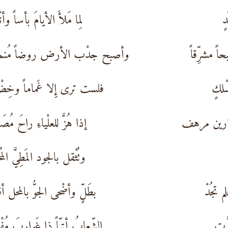
ٍ
لِما مَلأَ الأيامَ بأساً وأنْ
 مشرِّقاً
وأصبح جدْب الأرض روضاً مُنمن
ْلكٍ
فلست ترى إِلا غَماماً وخِضْر
ارين مرهف
إذا هُزَّ للعلْياءِ راحَ مُصَم
وتُثْقل بالجود المَطِيَّ المُخَ
 تجُدْ
بطَلٍّ وأضْحى الجوُّ بالمحل أق
َّتِ
الشِّعابُ أتِيّاً ذا غَواربَ مُفْ