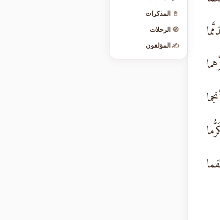
📓
المذكرات
َّما
🧭
الرحلات
✍️
المؤلفون
ْهما
جما
ُّما
فما