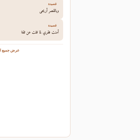
قصيدة
وبالقصر أريحي
قصيدة
أمنت فقري لما قلت عن ثقة
عرض جميع ال