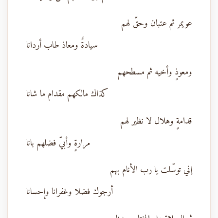
عويمر ثم عتبان وحقّ لهم
سيادةٌ ومعاذ طاب أردانا
ومعوذٍ وأخيه ثم مسطحهم
كذاك مالكهم مقدام ما شانا
قدامةٍ وهلال لا نظير لهم
مرارةٍ وأبيّ فضلهم بانا
إني توسّلت يا رب الأنام بهم
أرجوك فضلا وغفرانا وإحسانا