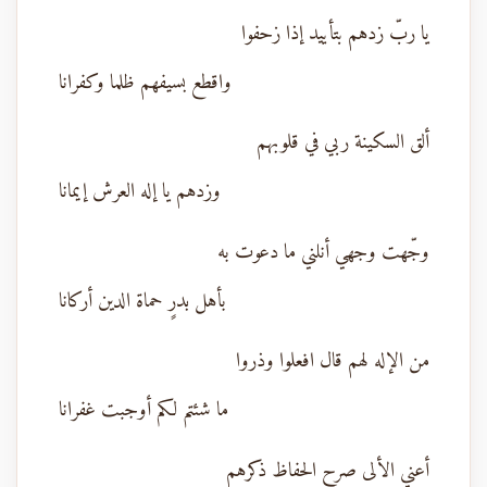
يا ربّ زدهم بتأييد إذا زحفوا
واقطع بسيفهم ظلما وكفرانا
ألق السكينة ربي في قلوبهم
وزدهم يا إله العرش إيمانا
وجّهت وجهي أنلني ما دعوت به
بأهل بدرٍ حماة الدين أركانا
من الإله لهم قال افعلوا وذروا
ما شئتم لكم أوجبت غفرانا
أعني الألى صرح الحفاظ ذكرهم