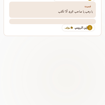
قصيدة
يا وهب يا صاحب البريد ألا تكتب
إبن الرومي
إ
📚 مؤلف