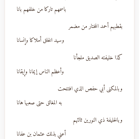
باسمهم تاركا من خلفهم بانا
بقطبهم أحمد المختار من مضمر
وسيد الخلق أملاكا وإنسانا
كذا خليفته الصديق ملجأنا
وأعظم الناس إيمانا وإيقانا
وبالمكنى أبي حفص الذي افتتحت
به المغالق حتى صعبها هانا
وبالخليفة ذي النورين ثالثهم
أعني بذلك عثمان بن عفانا