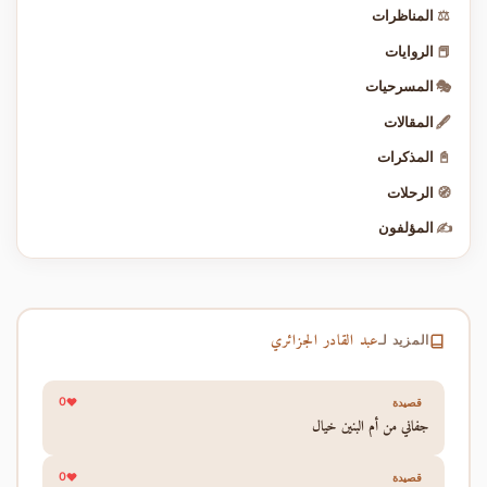
⚖️
المناظرات
📕
الروايات
🎭
المسرحيات
🖋️
المقالات
📓
المذكرات
🧭
الرحلات
✍️
المؤلفون
عبد القادر الجزائري
المزيد لـ
0
قصيدة
جفاني من أم البنين خيال
0
قصيدة