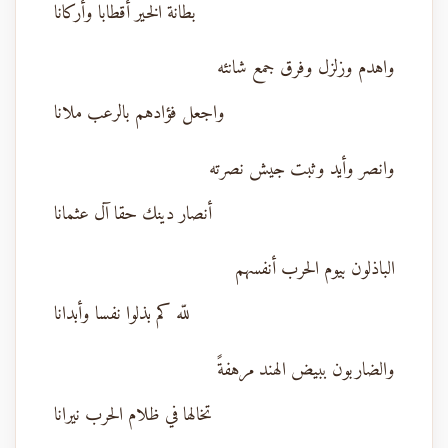
بطانة الخير أقطابا وأركانا
واهدم وزلزل وفرق جمع شانئه
واجعل فؤادهم بالرعب ملانا
وانصر وأيد وثبت جيش نصرته
أنصار دينك حقا آل عثمانا
الباذلون بيوم الحرب أنفسهم
للّه كم بذلوا نفسا وأبدانا
والضاربون ببيض الهند مرهفةً
تخالها في ظلام الحرب نيرانا