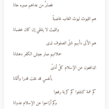
فصابرٌ من عداهم صبره خانا
هم الليوث ليوث الغاب غاضبةً
والليث لا يلتقي إن كان غضبانا
هم الألى دأبهم شقّ الصفوف لدى
حملاتهم صار جيش الكفر دهشانا
الدافعون عن الإسلام كلّ أذىً
بأنفسٍ قد غلت قدرا وأثمانا
كم غمة كشفوا كم كربة رفعوا
وكم أزاحوا عن الإسلام عدوانا