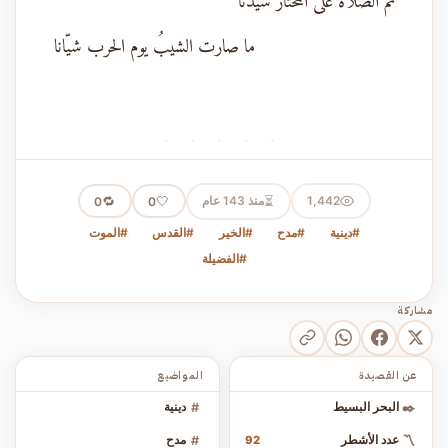
ثم الصلاة على المختار سيدنا
ما صارت الشيبُ يوم الحرب شيّانا
· · · · ·
⏳
1,442
منذ 143 عام
🤍
🔁
0
0
#دينية
#مدح
#الخير
#القدس
#الموت
#الفضيلة
مشاركة
عن القصيدة
المواضيع
✒️
البحر البسيط
#
دينية
〽️
عدد الأشطر
#
مدح
92