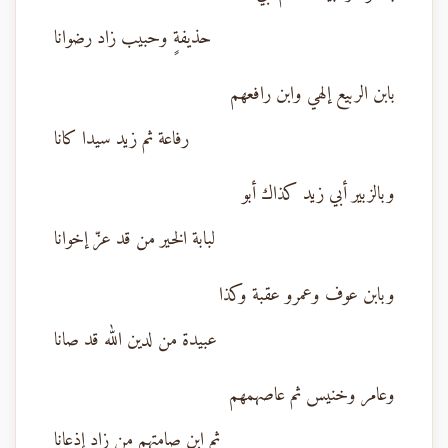
حذيفةٍ وحبيب زاد رضوانا
بابن الربيع إلهي وابن رافعهم
رفاعة ثم زيد سيدا كانا
وبالزبير أبي زيد كذاك أبو
لبابة الخير من قد عزّ إخوانا
وبابن عوف وعمرو عقبة وكذا
عبيدة من لدين الله قد صانا
وعامر وخنيس ثم عاصهمهم
ثم ابن صامتهم من زاد إذعانا