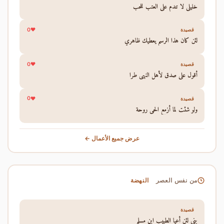
خليلي لا تندم على العتب للحب
0
قصيدة
لئن كان هذا الرسم يعطيك ظاهري
0
قصيدة
أقول على صدق لأهل النهى طرا
0
قصيدة
ولو شئت لما أزمع الحي روحة
عرض جميع الأعمال ←
النهضة
من نفس العصر
قصيدة
بني لئن أعيا الطبيب ابن مسلم