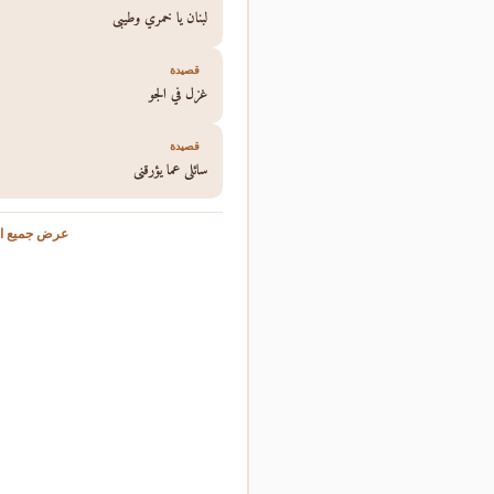
لبنان يا خمري وطيبي
قصيدة
غزل في الجو
قصيدة
سائلي عما يؤرقني
عرض جميع ال