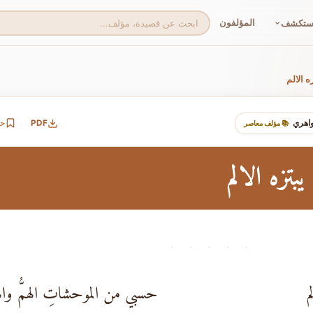
المؤلفون
ستكشف
ه الالم
اهري
PDF
ح
📚 مؤلف معاصر
بتزه الالم
· · · · ·
م
حسبي من الموحشاتِ الهمُّ واله