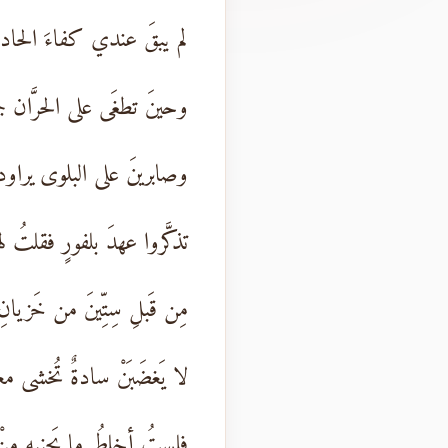
لم يبقَ عندي كفاءَ الحاد
وحينَ تطغَى على الحرَّان جمر
وصابرينَ على البلوى يراوده
تذكَّروا عهدَ بلفورٍ فقلتُ له
مِن قَبلِ سِتِّينَ من خَزيانِ م
لا يَغضَبَنْ سادةٌ تُخشى معرَّ
فلستُ أخلِطُ ما يَجنيهِ مِنْ 