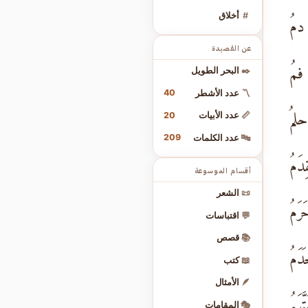
#
أخلاق
دمُ
عن القصيدة
فمُ
✒️
البحر الطويل
40
〽️
عدد الأشطر
لمُ
20
📏
عدد الأبيات
209
🔤
عدد الكلمات
دَمُ
أقسام الموسوعة
📜
الشعر
َمُ
💬
اقتباسات
📚
قصص
دَمُ
📖
كتب
🪶
الأمثال
هَمُ
🎭
المقامات