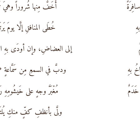
فِرَةً
أَخَفُّ مِنها شُروراً وهيَ تَلتَ
هِ
خُطَى المنافقِ إلَّا يومَ يَرتَ
إلى العضاضِ، وإن أودَى بهِ النَّه
خُ بهِ
ودبَّ في السمعِ مِن سَمَّاعةٍ صَ
َدَمٌ
مُغْبَرَّ وجهٍ على خَيشُومِهِ رَ
ولَّى بأنظفِ كفٍّ منكِ يُلتَط