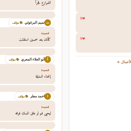
الشوارع فجراً
0
تميم البرغوثي
ت
📚 مؤلف
قصيدة
كأنك بعد خمسين استقلت
0
أبو العلاء المعري
أ
📚 مؤلف
أعمال ←
قصيدة
إنحناء السنبلة
احمد مطر
ا
📚 مؤلف
قصيدة
ليحيى فم لو علق المسك فوقه