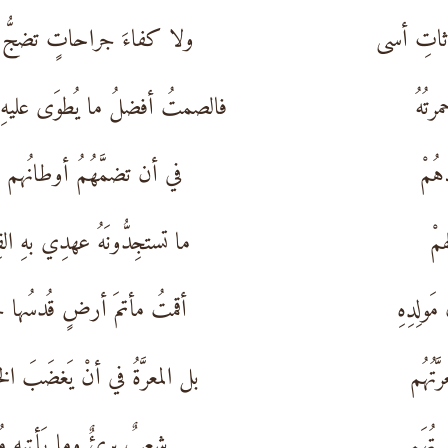
ثاتِ أسى
ولا كفاءَ جراحاتٍ تضجُّ 
تُهُ
فالصمتُ أفضلُ ما يُطوَى عليهِ 
ُمْ
في أن تضمَّهُمُ أوطانُهم ح
مْ
ما تستجِدُّونَهُ عهدِي بهِ القِ
َولِدِهِ
أقمتُ مأتمَ أرضٍ قُدسُها حَر
تُهُم
بل المعرَّةُ في أنْ يَغضَبَ الخَ
تُهَمٍ
شعبٌ برئٌ وما يَأتيهِ مُتَّ