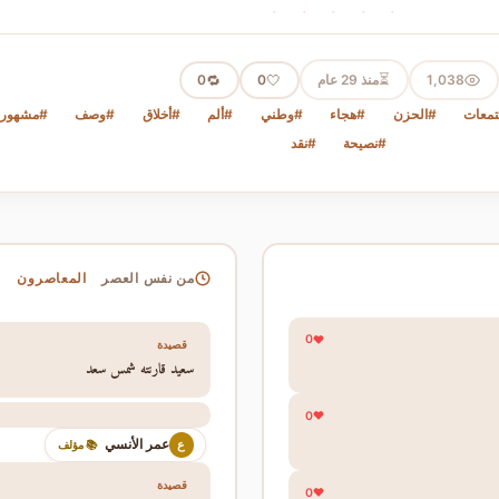
· · · · ·
⏳
1,038
منذ 29 عام
🤍
🔁
0
0
تمعات
#الحزن
#هجاء
#وطني
#ألم
#أخلاق
#وصف
#مشهور/
#نصيحة
#نقد
المعاصرون
من نفس العصر
0
قصيدة
سعيد قارنته شمس سعد
0
عمر الأنسي
ع
📚 مؤلف
قصيدة
0