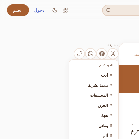
دخول
انضم
مشاركة
فظ
المواضيع
#
أدب
#
تنمية بشرية
#
المجتمعات
#
الحزن
#
هجاء
#
وطني
رمُ
#
ألم