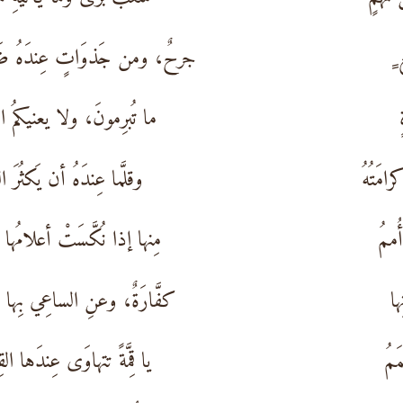
ٍ
جرحٌ، ومن جَذوَاتٍ عِندَهُ ضَر
ما تُبرِمونَ، ولا يعنيكمُ البَ
مَتُهُ
وقلَّما عِندَهُ أن يَكثُرَ الك
ُممُ
مِنها إذا نُكَّسَتْ أعلامُها عَ
ها
كفَّارَةٌ، وعنِ الساعِي بِها نَ
مَمُ
يا قِمَّةً تتهاوَى عِندَها القِ