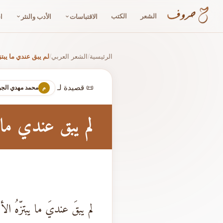
الشعر
الكتب
الاقتباسات
الأدب والنثر
ا
الرئيسية
الشعر العربي
لم يبق عندي ما يبتز
/
/
📜 قصيدة لـ
محمد مهدي الجو
م
لم يبق عندي ما ي
لم يبقَ عنديَ ما يبتزّهُ الأل