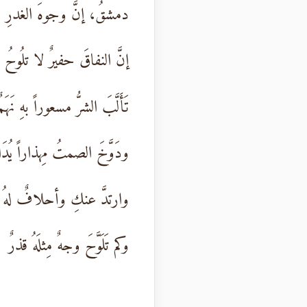
دمشقُ، إنَّ وجوهَ الغدرِ سا
إنَّ النفاقَ حفيرٌ لا تلُوحُ ب
تَأَلَّبَ الشرُّ مسعوراً بهِ نَهَمٌ
ودَوَّخَ الصمتُ مِهذاراً يُدَا
وارتدَّ عنكِ وأحلافٌ لهُ خ
وكم تَلَوَّحَ وجهٌ مِثلَهُ قذرٌ