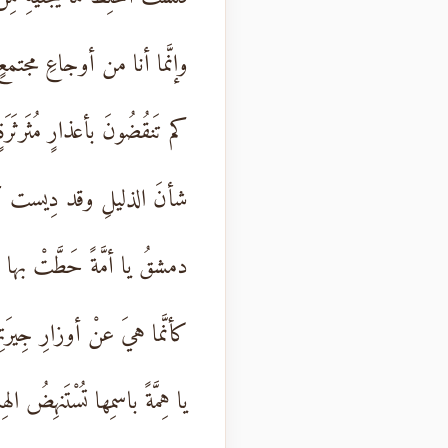
وإنَّما أنا من أوجاعِ مجتمعٍ 
كم تَنقُضُونَ بأعذارٍ مُثَرثَرَةٍ
شأنَ الذليلِ وقد دِيست كرا
دمشقُ يا أمَّةً حَطَّتْ بها أ
كأنَّما هيَ عنْ أوزارِ جِيرَتِ
يا هِمَّةً باسمِها تُسْتَنهِضُ الهِ