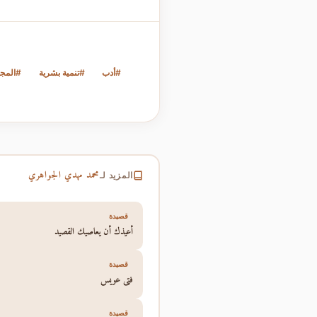
#أدب
#تنمية بشرية
#المج
محمد مهدي الجواهري
المزيد لـ
قصيدة
أعيذك أن يعاصيك القصيد
قصيدة
فتى عويس
قصيدة