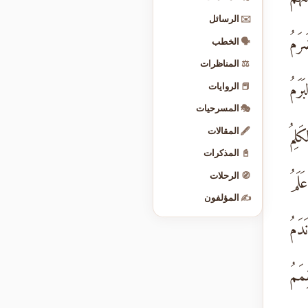
✉️
الرسائل
َمُ
🗣️
الخطب
⚖️
المناظرات
رَمُ
📕
الروايات
🎭
المسرحيات
َلِمُ
🖋️
المقالات
📓
المذكرات
لَمُ
🧭
الرحلات
✍️
المؤلفون
دَمُ
مَمُ